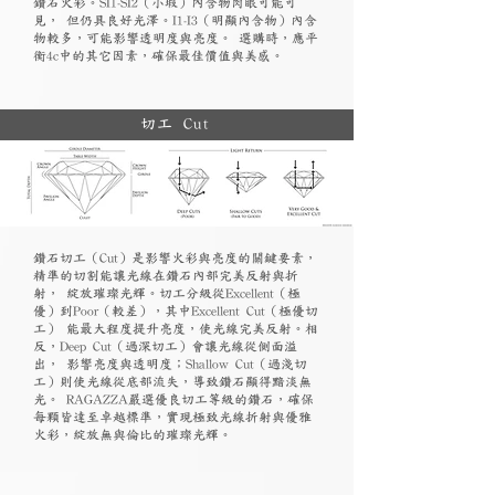
鑽石火彩。SI1-SI2（小瑕）內含物肉眼可能可
見， 但仍具良好光澤。I1-I3（明顯內含物）內含
物較多，可能影響透明度與亮度。 選購時，應平
衡4c中的其它因素，確保最佳價值與美感。
切工 Cut
鑽石切工（Cut）是影響火彩與亮度的關鍵要素，
精準的切割能讓光線在鑽石內部完美反射與折
射， 綻放璀璨光輝。切工分級從Excellent（極
優）到Poor（較差），其中Excellent Cut（極優切
工） 能最大程度提升亮度，使光線完美反射。相
反，Deep Cut（過深切工）會讓光線從側面溢
出， 影響亮度與透明度；Shallow Cut（過淺切
工）則使光線從底部流失，導致鑽石顯得黯淡無
光。 RAGAZZA嚴選優良切工等級的鑽石，確保
每顆皆達至卓越標準，實現極致光線折射與優雅
火彩，綻放無與倫比的璀璨光輝。