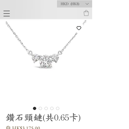
HKD (HK$)
鑽石頸鏈(共0.65卡)
促
自
HK$3,175.00