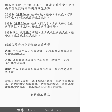
鑽石的克拉 (carat) 大小，不僅決定其重量，更直
接影響佩戴時的比例與視覺焦點。
0.5克拉 (直徑5mm)
輕巧精緻，適合日常配戴，可用
於耳環、細項鍊或簡約戒指設計。
1克拉 (直徑6.5mm)
經典入門尺寸，具備良好存在感
與實用性，常見於訂婚戒指與單鑽吊墜。
1克拉以上
視覺張力明顯，更具代表性與儀式感，適
合主石戒指或重點式設計。
佩戴位置與比例的搭配亦需考量
戒指
手型與主石比例需協調，克拉數越大越需考慮
整體輪廓與高度。
耳飾
以佩戴舒適與臉型平衡為重，建議中小克拉、
光芒集中者為佳。
項鍊
主石位置與鍊長需與頸型相稱，避免視覺過重
或失衡。
選擇合適的克拉數，應兼顧個人風格、配戴習慣與預
算。我們的鑽石顧問團隊可依據您的需求，提供專業
建議與實戴模擬，協助您找到最適合的選擇。
聯絡鑽石專家
證書 Diamond Certificate