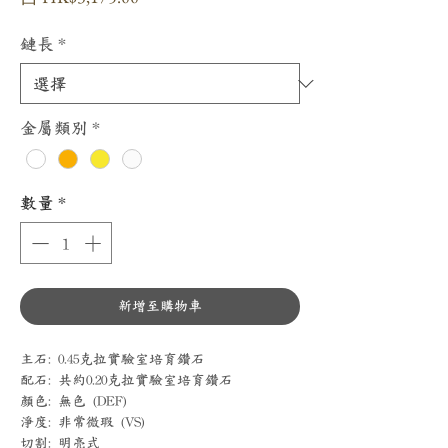
銷
價
鏈長
*
格
金屬類別
*
數量
*
新增至購物車
主石: 0.45克拉實驗室培育鑽石
配石: 共約0.20克拉實驗室培育鑽石
顏色: 無色 (DEF)
淨度: 非常微瑕 (VS)
切割: 明亮式