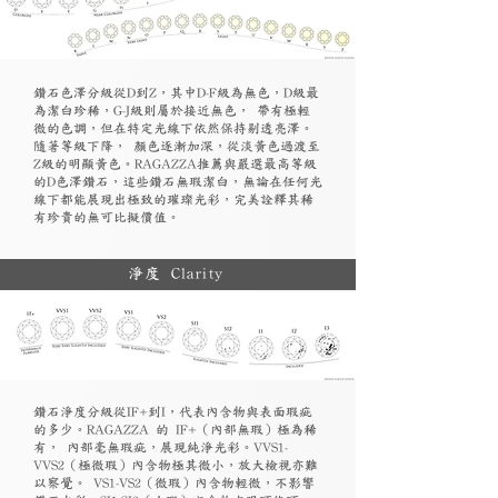
鑽石色澤分級從D到Z，其中D-F級為無色，D級最
為潔白珍稀，G-J級則屬於接近無色， 帶有極輕
微的色調，但在特定光線下依然保持剔透亮澤。
隨著等級下降， 顏色逐漸加深，從淡黃色過渡至
Z級的明顯黃色。RAGAZZA推薦與嚴選最高等級
的D色澤鑽石，這些鑽石無瑕潔白，無論在任何光
線下都能展現出極致的璀璨光彩，完美詮釋其稀
有珍貴的無可比擬價值。
淨度 Clarity
鑽石淨度分級從IF+到I，代表內含物與表面瑕疵
的多少。RAGAZZA 的 IF+（內部無瑕）極為稀
有， 內部毫無瑕疵，展現純淨光彩。VVS1-
VVS2（極微瑕）內含物極其微小，放大檢視亦難
以察覺。 VS1-VS2（微瑕）內含物輕微，不影響