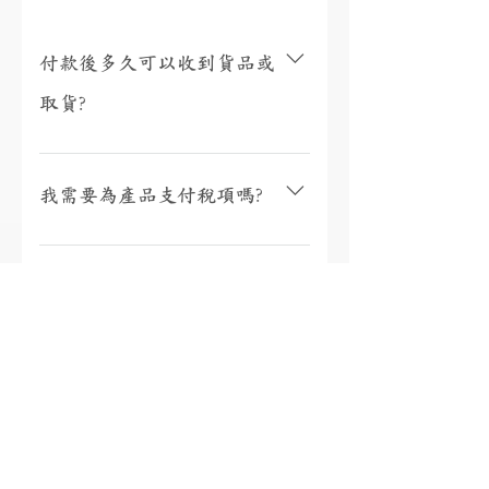
付款後多久可以收到貨品或
取貨?
視乎存貨，部分現貨產品可以即日來店
取貨或3個工作天內寄出(物流詳情)，而
我需要為產品支付稅項嗎?
沒有現貨的產品需要3至4星期製作。海
外地區(香港、澳門、台灣和馬來西亞以
香港、澳門、馬來西亞免稅，台灣稅金
外地區)貨運時間一般為10至56天(國際物
為總金額的5%。有關其他國家/地區的稅
有保養或退換服務嗎?
流資訊按此)。如需查詢現貨或加急製作
項，將在包裹送達收件人的國家/地區時
請按此聯絡我們。
由當地快遞公司通知您實際金額，並直
購自本店的珠寶均可享有終身保養 (售
接向您收取稅款。如需查詢稅款金額，
後服務詳情按此)；收貨日起7天內可無條
18K金、鉑金、925銀有什麼
您可以參考第三方稅金估算器
件替換任何產品 (訂製產品除外)；如產
SimplyDuty，但請注意實際金額以當地
分別?
品與貨品陳述不相符，本司將回收產品
收取時的計算為準。如有任何疑問，請
並全額退款，其他情況下恕不退款 (退
聯繫我們的客戶服務。(備註: 國際訂單
換政策按此) 。
18K白金(AU750) 18K白金是由75%珍貴金
將從香港進口)