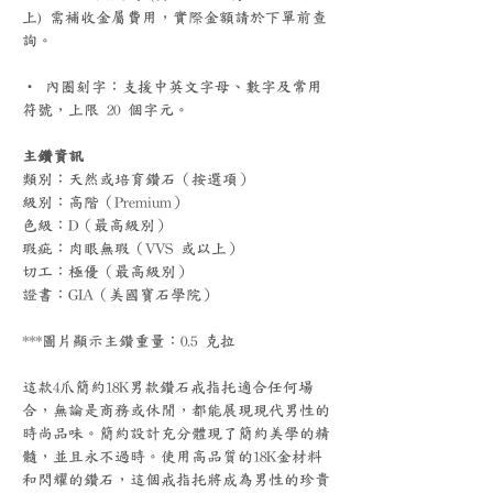
上) 需補收金屬費用，實際金額請於下單前查
詢。
‧ 內圈刻字：支援中英文字母、數字及常用
符號，上限 20 個字元。
主鑽資訊
類別：天然或培育鑽石（按選項）
級別：高階（Premium）
色級：D（最高級別）
瑕疵：肉眼無瑕（VVS 或以上）
切工：極優（最高級別）
證書：GIA（美國寶石學院）
***圖片顯示主鑽重量：0.5 克拉
這款4爪簡約18K男款鑽石戒指托適合任何場
合，無論是商務或休閒，都能展現現代男性的
時尚品味。簡約設計充分體現了簡約美學的精
髓，並且永不過時。使用高品質的18K金材料
和閃耀的鑽石，這個戒指托將成為男性的珍貴