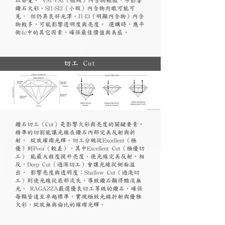
鑽石火彩。SI1-SI2（小瑕）內含物肉眼可能可
見， 但仍具良好光澤。I1-I3（明顯內含物）內含
物較多，可能影響透明度與亮度。 選購時，應平
衡4c中的其它因素，確保最佳價值與美感。
切工 Cut
鑽石切工（Cut）是影響火彩與亮度的關鍵要素，
精準的切割能讓光線在鑽石內部完美反射與折
射， 綻放璀璨光輝。切工分級從Excellent（極
優）到Poor（較差），其中Excellent Cut（極優切
工） 能最大程度提升亮度，使光線完美反射。相
反，Deep Cut（過深切工）會讓光線從側面溢
出， 影響亮度與透明度；Shallow Cut（過淺切
工）則使光線從底部流失，導致鑽石顯得黯淡無
光。 RAGAZZA嚴選優良切工等級的鑽石，確保
每顆皆達至卓越標準，實現極致光線折射與優雅
火彩，綻放無與倫比的璀璨光輝。