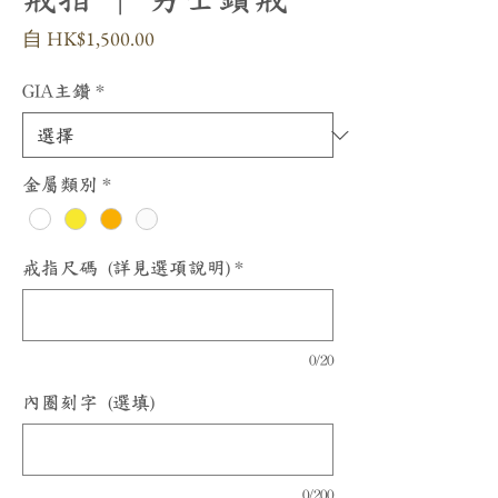
促
自
HK$1,500.00
銷
價
GIA主鑽
*
格
金屬類別
*
戒指尺碼 (詳見選項說明)
*
0/20
內圈刻字 (選填)
0/200