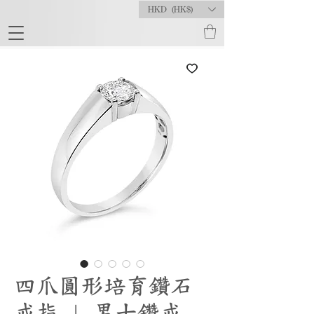
HKD (HK$)
四爪圓形培育鑽石
戒指 | 男士鑽戒