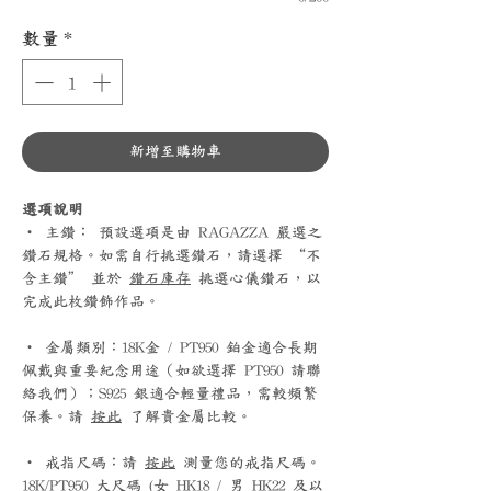
數量
*
新增至購物車
選項說明
‧ 主鑽： 預設選項是由 RAGAZZA 嚴選之
鑽石規格。如需自行挑選鑽石，請選擇 “不
含主鑽” 並於
鑽石庫存
挑選心儀鑽石，以
完成此枚鑽飾作品。
‧ 金屬類別：18K金 / PT950 鉑金適合長期
佩戴與重要紀念用途（如欲選擇 PT950 請聯
絡我們）；S925 銀適合輕量禮品，需較頻繁
保養。請
按此
了解貴金屬比較。
‧ 戒指尺碼：請
按此
測量您的戒指尺碼。
18K/PT950 大尺碼 (女 HK18 / 男 HK22 及以