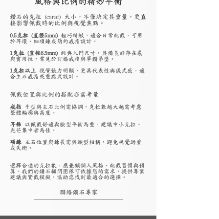
風格與比例的精妙平衡
鑽石的克拉 (carat) 大小，不僅決定其重量，更直
接影響佩戴時的比例與視覺焦點。
0.5克拉 (直徑5mm)
輕巧精緻，適合日常配戴，可用
於耳環、細項鍊或簡約戒指設計。
1克拉 (直徑6.5mm)
經典入門尺寸，具備良好存在感
與實用性，常見於訂婚戒指與單鑽吊墜。
1克拉以上
視覺張力明顯，更具代表性與儀式感，適
合主石戒指或重點式設計。
佩戴位置與比例的搭配亦需考量
戒指
手型與主石比例需協調，克拉數越大越需考慮
整體輪廓與高度。
耳飾
以佩戴舒適與臉型平衡為重，建議中小克拉、
光芒集中者為佳。
項鍊
主石位置與鍊長需與頸型相稱，避免視覺過重
或失衡。
選擇合適的克拉數，應兼顧個人風格、配戴習慣與預
算。我們的鑽石顧問團隊可依據您的需求，提供專業
建議與實戴模擬，協助您找到最適合的選擇。
聯絡鑽石專家