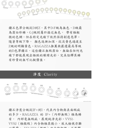
鑽石色澤分級從D到Z，其中D-F級為無色，D級最
為潔白珍稀，G-J級則屬於接近無色， 帶有極輕
微的色調，但在特定光線下依然保持剔透亮澤。
隨著等級下降， 顏色逐漸加深，從淡黃色過渡至
Z級的明顯黃色。RAGAZZA推薦與嚴選最高等級
的D色澤鑽石，這些鑽石無瑕潔白，無論在任何光
線下都能展現出極致的璀璨光彩，完美詮釋其稀
有珍貴的無可比擬價值。
淨度 Clarity
鑽石淨度分級從IF+到I，代表內含物與表面瑕疵
的多少。RAGAZZA 的 IF+（內部無瑕）極為稀
有， 內部毫無瑕疵，展現純淨光彩。VVS1-
VVS2（極微瑕）內含物極其微小，放大檢視亦難
以察覺。 VS1-VS2（微瑕）內含物輕微，不影響