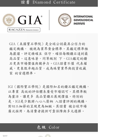
證書 Diamond Certificate
GIA（美國寶石學院）是全球公認最具公信力的
鑑定機構， 被視為業界黃金標準。其鑑定標準極
為嚴謹，評定精確且 保守，確保每顆鑽石達到最
高品質。這意味著，同等級別 下，GIA鑑定的鑽
石更具市場價值與競爭力。GIA證書不僅 代表權
威，更象徵卓越品質，成為珠寶業界與投資收藏
家 的首選標準。
​IGI（國際寶石學院）是國際知名的鑽石鑑定機構，
以專業 高效的評估體系廣受市場認可。其標準較
為靈活，讓更多 高品質鑽石展現價值。特別的
是，IGI是少數將八心八箭納 入證書評測的機構，
對切工細節的呈現更為細緻。其證書 被全球市場
廣泛採用，為消費者提供可靠保障與多元選擇。
色級 Color