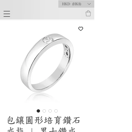
HKD (HK$)
包鑲圓形培育鑽石
戒指 | 男士鑽戒