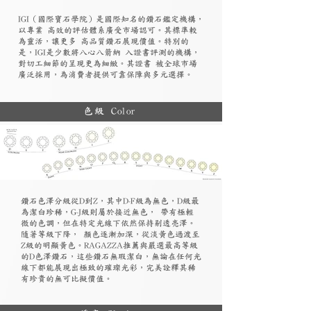
​IGI（國際寶石學院）是國際知名的鑽石鑑定機構，
以專業 高效的評估體系廣受市場認可。其標準較
為靈活，讓更多 高品質鑽石展現價值。特別的
是，IGI是少數將八心八箭納 入證書評測的機構，
對切工細節的呈現更為細緻。其證書 被全球市場
廣泛採用，為消費者提供可靠保障與多元選擇。
色級 Color
鑽石色澤分級從D到Z，其中D-F級為無色，D級最
為潔白珍稀，G-J級則屬於接近無色， 帶有極輕
微的色調，但在特定光線下依然保持剔透亮澤。
隨著等級下降， 顏色逐漸加深，從淡黃色過渡至
Z級的明顯黃色。RAGAZZA推薦與嚴選最高等級
的D色澤鑽石，這些鑽石無瑕潔白，無論在任何光
線下都能展現出極致的璀璨光彩，完美詮釋其稀
有珍貴的無可比擬價值。