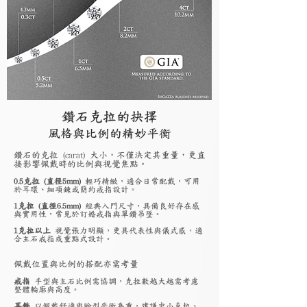
鑽石克拉的抉擇
風格與比例的精妙平衡
鑽石的克拉 (carat) 大小，不僅決定其重量，更直
接影響佩戴時的比例與視覺焦點。
0.5克拉 (直徑5mm)
輕巧精緻，適合日常配戴，可用
於耳環、細項鍊或簡約戒指設計。
1克拉 (直徑6.5mm)
經典入門尺寸，具備良好存在感
與實用性，常見於訂婚戒指與單鑽吊墜。
1克拉以上
視覺張力明顯，更具代表性與儀式感，適
合主石戒指或重點式設計。
佩戴位置與比例的搭配亦需考量
戒指
手型與主石比例需協調，克拉數越大越需考慮
整體輪廓與高度。
耳飾
以佩戴舒適與臉型平衡為重，建議中小克拉、