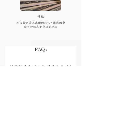
​價格
培育鑽只是天然鑽的10%，讓您的金
錢可投放在更合適的地方
FAQs
付款後多久可以收到貨品或
取貨?
視乎存貨，部分現貨產品可以即日來店
取貨或3個工作天內寄出(物流詳情)，而
我需要為產品支付稅項嗎?
沒有現貨的產品需要3至4星期製作。海
外地區(香港、澳門、台灣和馬來西亞以
香港、澳門、馬來西亞免稅，台灣稅金
外地區)貨運時間一般為10至56天(國際物