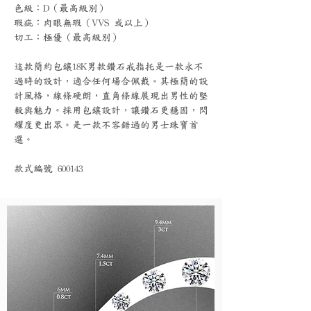
色級：D（最高級別）
瑕疵：肉眼無瑕（VVS 或以上）
切工：極優（最高級別）
這款簡約包鑲18K男款鑽石戒指托是一款永不
過時的設計，適合任何場合佩戴。其極簡的設
計風格，線條硬朗，直角條線展現出男性的堅
毅與魅力。採用包鑲設計，讓鑽石更穩固，閃
耀度更出眾。是一款不容錯過的男士珠寶首
選。
款式編號 600143