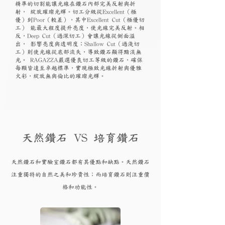
精準的切割能讓光線在鑽石內部完美反射與折
射， 綻放璀璨光輝。切工分級從Excellent（極
優）到Poor（較差），其中Excellent Cut（極優切
工） 能最大程度提升亮度，使光線完美反射。相
反，Deep Cut（過深切工）會讓光線從側面溢
出， 影響亮度與透明度；Shallow Cut（過淺切
工）則使光線從底部流失，導致鑽石顯得黯淡無
光。 RAGAZZA嚴選優良切工等級的鑽石，確保
每顆皆達至卓越標準，實現極致光線折射與優雅
火彩，綻放無與倫比的璀璨光輝。
天然鑽石 VS 培育鑽石
天然鑽石和實驗
室鑽石都有其優點和
缺點。天然鑽石
注重獨特的自然之美和珍貴性；而培育
鑽
石則注重價
格和功能性。