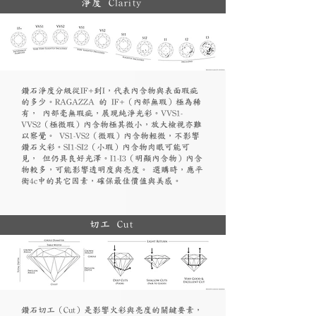
淨度 Clarity
鑽石淨度分級從IF+到I，代表內含物與表面瑕疵
的多少。RAGAZZA 的 IF+（內部無瑕）極為稀
有， 內部毫無瑕疵，展現純淨光彩。VVS1-
VVS2（極微瑕）內含物極其微小，放大檢視亦難
以察覺。 VS1-VS2（微瑕）內含物輕微，不影響
鑽石火彩。SI1-SI2（小瑕）內含物肉眼可能可
見， 但仍具良好光澤。I1-I3（明顯內含物）內含
物較多，可能影響透明度與亮度。 選購時，應平
衡4c中的其它因素，確保最佳價值與美感。
切工 Cut
鑽石切工（Cut）是影響火彩與亮度的關鍵要素，