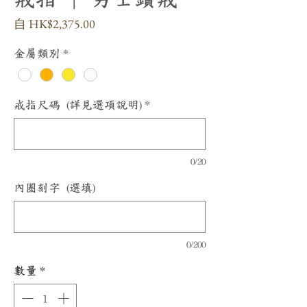
促
自
HK$2,375.00
銷
價
金屬類別
*
格
戒指尺碼 (詳見選項說明)
*
0/20
內圈刻字 (選填)
0/200
數量
*