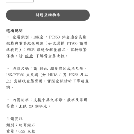
新增至購物車
選項說明
‧ 金屬類別：18K金 / PT950 鉑金適合長期
佩戴與重要紀念用途（如欲選擇 PT950 請聯
絡我們）；S925 銀適合輕量禮品，需較頻繁
保養。請
按此
了解貴金屬比較。
‧ 戒指尺碼：請
按此
測量您的戒指尺碼。
18K/PT950 大尺碼 (女 HK18 / 男 HK22 及以
上) 需補收金屬費用，實際金額請於下單前查
詢。
‧ 內圈刻字：支援中英文字母、數字及常用
符號，上限 20 個字元。
主鑽資訊
類別：培育鑽石
重量：0.25 克拉