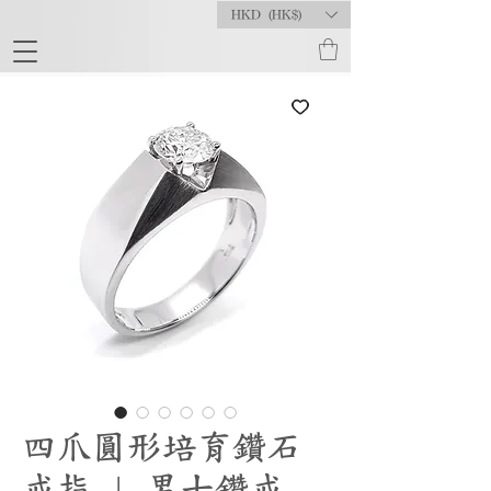
HKD (HK$)
四爪圓形培育鑽石
戒指 | 男士鑽戒