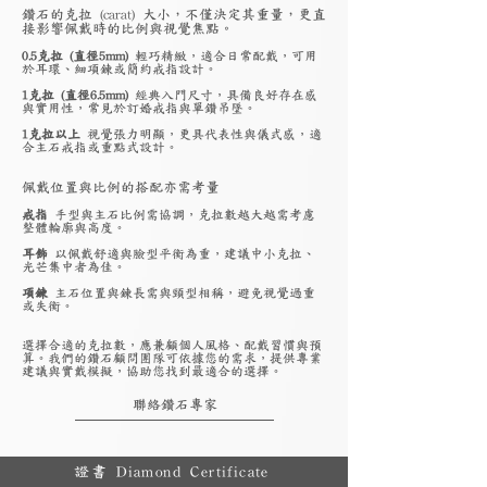
鑽石的克拉 (carat) 大小，不僅決定其重量，更直
接影響佩戴時的比例與視覺焦點。
0.5克拉 (直徑5mm)
輕巧精緻，適合日常配戴，可用
於耳環、細項鍊或簡約戒指設計。
1克拉 (直徑6.5mm)
經典入門尺寸，具備良好存在感
與實用性，常見於訂婚戒指與單鑽吊墜。
1克拉以上
視覺張力明顯，更具代表性與儀式感，適
合主石戒指或重點式設計。
佩戴位置與比例的搭配亦需考量
戒指
手型與主石比例需協調，克拉數越大越需考慮
整體輪廓與高度。
耳飾
以佩戴舒適與臉型平衡為重，建議中小克拉、
光芒集中者為佳。
項鍊
主石位置與鍊長需與頸型相稱，避免視覺過重
或失衡。
選擇合適的克拉數，應兼顧個人風格、配戴習慣與預
算。我們的鑽石顧問團隊可依據您的需求，提供專業
建議與實戴模擬，協助您找到最適合的選擇。
聯絡鑽石專家
證書 Diamond Certificate