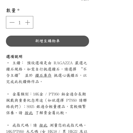
數量
*
新增至購物車
選項說明
‧ 主鑽： 預設選項是由 RAGAZZA 嚴選之
鑽石規格。如需自行挑選鑽石，請選擇 “不
含主鑽” 並於
鑽石庫存
挑選心儀鑽石，以
完成此枚鑽飾作品。
‧ 金屬類別：18K金 / PT950 鉑金適合長期
佩戴與重要紀念用途（如欲選擇 PT950 請聯
絡我們）；S925 銀適合輕量禮品，需較頻繁
保養。請
按此
了解貴金屬比較。
‧ 戒指尺碼：請
按此
測量您的戒指尺碼。
18K/PT950 大尺碼 (女 HK18 / 男 HK22 及以