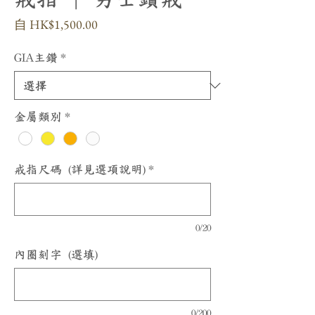
促
自
HK$1,500.00
銷
價
GIA主鑽
*
格
金屬類別
*
戒指尺碼 (詳見選項說明)
*
0/20
內圈刻字 (選填)
0/200