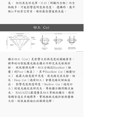
見， 但仍具良好光澤。I1-I3（明顯內含物）內含
物較多，可能影響透明度與亮度。 選購時，應平
衡4c中的其它因素，確保最佳價值與美感。
切工 Cut
鑽石切工（Cut）是影響火彩與亮度的關鍵要素，
精準的切割能讓光線在鑽石內部完美反射與折
射， 綻放璀璨光輝。切工分級從Excellent（極
優）到Poor（較差），其中Excellent Cut（極優切
工） 能最大程度提升亮度，使光線完美反射。相
反，Deep Cut（過深切工）會讓光線從側面溢
出， 影響亮度與透明度；Shallow Cut（過淺切
工）則使光線從底部流失，導致鑽石顯得黯淡無
光。 RAGAZZA嚴選優良切工等級的鑽石，確保
每顆皆達至卓越標準，實現極致光線折射與優雅
火彩，綻放無與倫比的璀璨光輝。