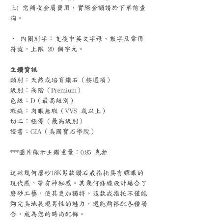
上) 需補收金屬費用，實際金額請於下單前查
詢。
‧ 內圈刻字：支援中英文字母、數字及常用
符號，上限 20 個字元。
主鑽資訊
類別：天然或培育鑽石（按選項）
級別：高階（Premium）
色級：D（最高級別）
瑕疵：肉眼無瑕（VVS 或以上）
切工：極優（最高級別）
證書：GIA（美國寶石學院）
***圖片顯示主鑽重量：0.85 克拉
這款幾何磨砂18K男款鑽石戒指托具有耀眼的
現代感，帶有神秘感。其幾何條線設計結合了
磨砂工藝，使其更加獨特。這款戒指托不僅能
夠完美地展現男性的魅力，還能夠搭配各種場
合，成為您的時尚配飾。