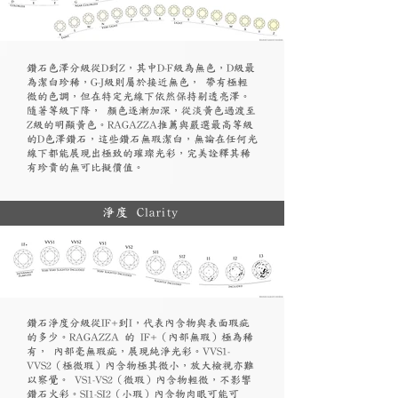
鑽石色澤分級從D到Z，其中D-F級為無色，D級最
為潔白珍稀，G-J級則屬於接近無色， 帶有極輕
微的色調，但在特定光線下依然保持剔透亮澤。
隨著等級下降， 顏色逐漸加深，從淡黃色過渡至
Z級的明顯黃色。RAGAZZA推薦與嚴選最高等級
的D色澤鑽石，這些鑽石無瑕潔白，無論在任何光
線下都能展現出極致的璀璨光彩，完美詮釋其稀
有珍貴的無可比擬價值。
淨度 Clarity
鑽石淨度分級從IF+到I，代表內含物與表面瑕疵
的多少。RAGAZZA 的 IF+（內部無瑕）極為稀
有， 內部毫無瑕疵，展現純淨光彩。VVS1-
VVS2（極微瑕）內含物極其微小，放大檢視亦難
以察覺。 VS1-VS2（微瑕）內含物輕微，不影響
鑽石火彩。SI1-SI2（小瑕）內含物肉眼可能可