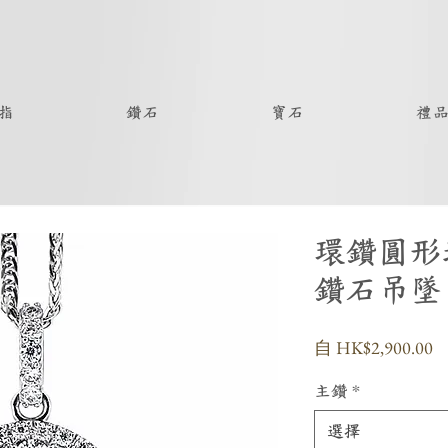
指
鑽石
寶石
禮
環鑽圓形
鑽石吊墜
自
HK$2,900.00
主鑽
*
選擇