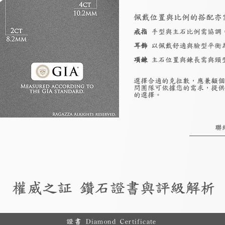
佩戴位置與比例的搭配亦
戒指
手型與主石比例需協調
耳飾
以佩戴舒適與臉型平衡
項鍊
主石位置與鍊長需與頸
選擇合適的克拉數，應兼顧個
問團隊可依據您的需求，提供
的選擇。
聯
權威之証 鑽石證書與評級解析
證書 Diamond Certificate