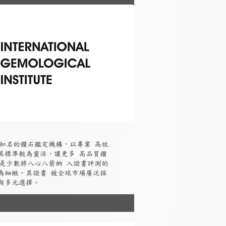
國際知名的鑽石鑑定機構，以專業 高效
其標準較為靈活，讓更多 高品質鑽
I是少數將八心八箭納 入證書評測的
為細緻。其證書 被全球市場廣泛採
與多元選擇。