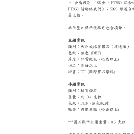
‧ 金屬類別：18K金 / PT95
PT950 請聯絡我們）；S925 
屬比較。
此吊墜之標示價格已包含項鍊。
主鑽資訊
類別：天然或培育鑽石（按選項）
色級：無色 (DEF)
淨度：非常微瑕 (VS或以上)
切工：良好以上
證書：IGI (國際寶石學院)
伴鑽資訊
類別：培育鑽石
重量：約 0.4 克拉
色級：DEF (無色級別)
瑕疵：肉眼無瑕 (VS或以上)
***圖片顯示主鑽重量：0.5 克拉