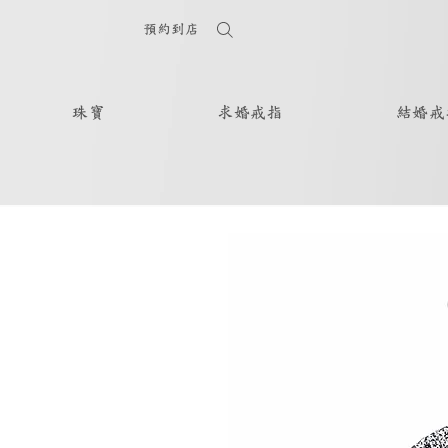
預約到店
珠寶
求婚戒指
結婚戒