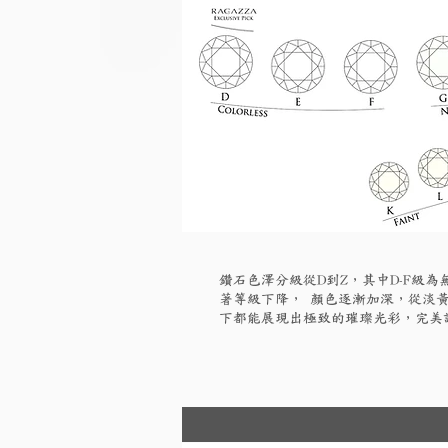
鑽石色澤分級從D到Z，其中D-F級
著等級下降， 顏色逐漸加深，從淡黃
下都能展現出極致的璀璨光彩，完美