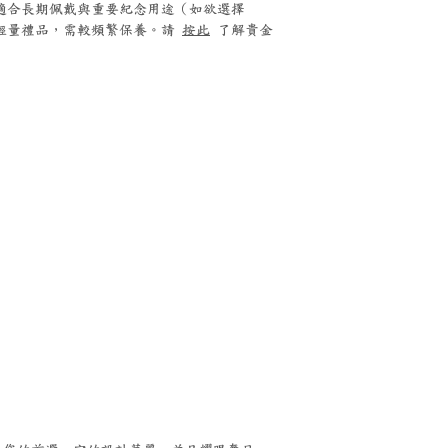
0 鉑金適合長期佩戴與重要紀念用途（如欲選擇
銀適合輕量禮品，需較頻繁保養。請
按此
了解貴金