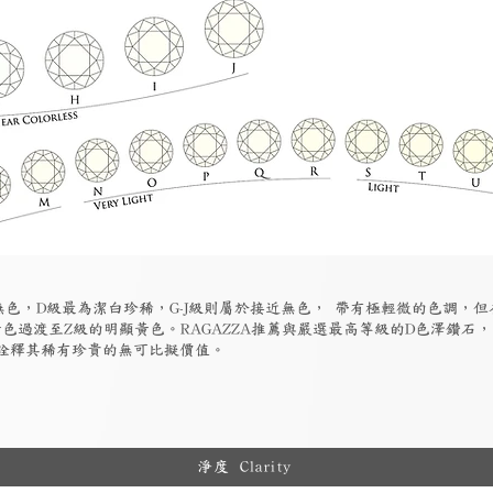
為無色，D級最為潔白珍稀，G-J級則屬於接近無色， 帶有極輕微的色調，
色過渡至Z級的明顯黃色。RAGAZZA推薦與嚴選最高等級的D色澤鑽石
詮釋其稀有珍貴的無可比擬價值。
淨度 Clarity