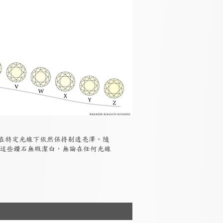
但在特定光線下依然保持剔透亮澤。隨
，這些鑽石無瑕潔白，無論在任何光線