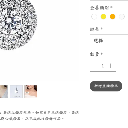
金屬類別
*
鏈長
*
選擇
數量
*
新增至購物車
ZZA 嚴選之鑽石規格。如需自行挑選鑽石，請選
選心儀鑽石，以完成此枚鑽飾作品。