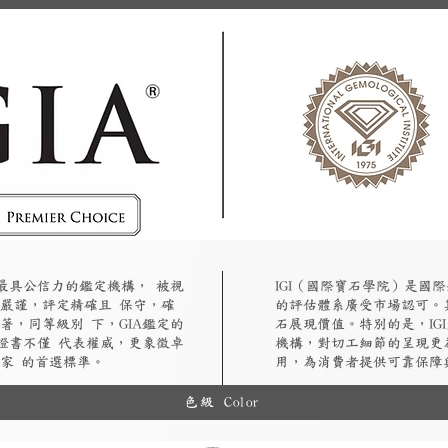
認最具公信力的鑑定機構， 被視
​IGI（國際寶石學院）是
嚴謹，評定精確且 保守，確
的評估體系廣受市場認可。
著，同等級別 下，GIA鑑定的
石展現價值。特別的是，IG
A證書不僅 代表權威，更象徵卓
機構，對切工細節的呈現更
家 的首選標準。
用，為消費者提供可靠保障
色級 Color