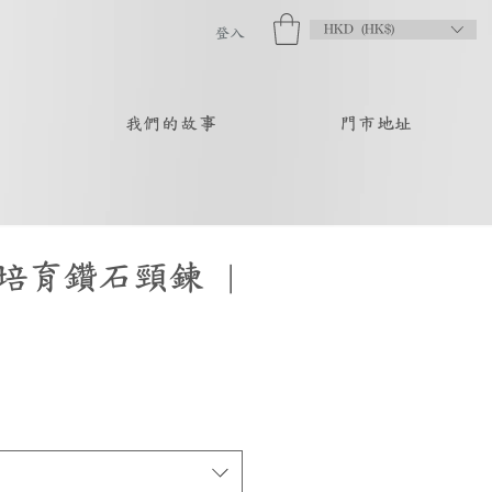
HKD (HK$)
登入
品
我們的故事
門市地址
培育鑽石頸鍊 |
促
銷
價
格