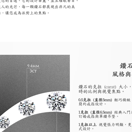
是您的首選。它的設計華麗，並且耀眼奪目。
迷人的光芒，每一顆鑽石都展現出非凡的美
雅，讓您成為派對上的焦點。
鑽
風格與
鑽石的克拉 (carat)
時的比例與視覺焦點。
0.5克拉 (直徑5mm)
輕巧精緻
簡約戒指設計。
1克拉 (直徑6.5mm)
經典入門
訂婚戒指與單鑽吊墜。
1克拉以上
視覺張力明顯，更
式設計。