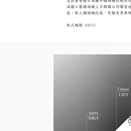
這款奢華鑽石項鍊伴鑽頸鏈托絕對
滿鑽工藝讓項鍊上多顆鑽石閃耀著
感。配上鑽頸鏈托後，更顯高貴典
款式編號 600175