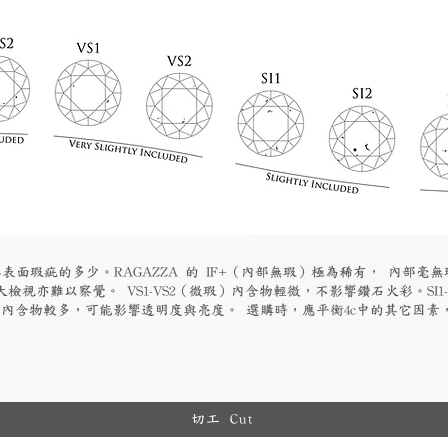
表面瑕疵的多少。RAGAZZA 的 IF+（內部無瑕）極為稀有， 內部毫無
檢視亦難以察覺。 VS1-VS2（微瑕）內含物輕微，不影響鑽石火彩。SI1
物）內含物較多，可能影響透明度與亮度。 選購時，應平衡4c中的其它因
切工 Cut