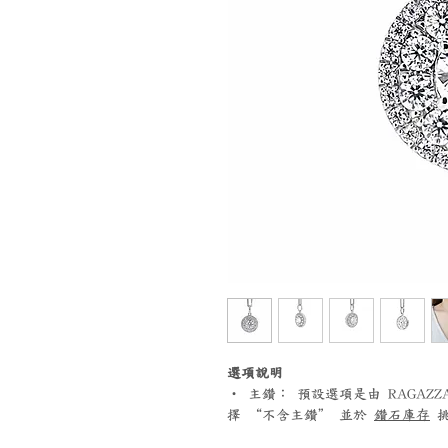
選項說明
‧ 主鑽： 預設選項是由 RAGA
擇 “不含主鑽” 並於
鑽石庫存
挑