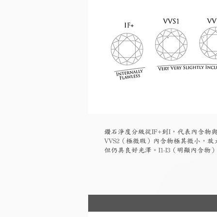
鑽石淨度分級從IF+到I，代表內含物與
VVS2（極微瑕）內含物極其微小，放大
但仍具良好光澤。I1-I3（明顯內含