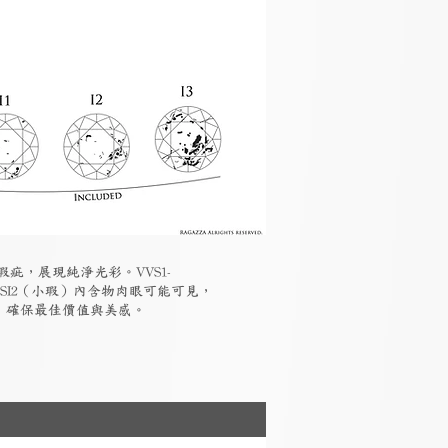
瑕疵，展現純淨光彩。VVS1-
-SI2（小瑕）內含物肉眼可能可見，
素，確保最佳價值與美感。