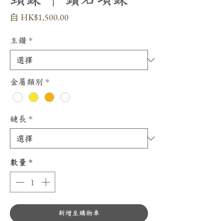
促
自
HK$1,500.00
銷
價
主鑽
*
格
金屬類別
*
鏈長
*
數量
*
新增至購物車