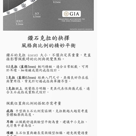
鑽石克拉的抉擇
風格與比例的精妙平衡
鑽石的克拉 (carat) 大小，不僅決定其重量，更直
接影響佩戴時的比例與視覺焦點。
0.5克拉 (直徑5mm)
輕巧精緻，適合日常配戴，可用
於耳環、細項鍊或簡約戒指設計。
1克拉 (直徑6.5mm)
經典入門尺寸，具備良好存在感
與實用性，常見於訂婚戒指與單鑽吊墜。
1克拉以上
視覺張力明顯，更具代表性與儀式感，適
合主石戒指或重點式設計。
佩戴位置與比例的搭配亦需考量
戒指
手型與主石比例需協調，克拉數越大越需考慮
整體輪廓與高度。
耳飾
以佩戴舒適與臉型平衡為重，建議中小克拉、
光芒集中者為佳。
項鍊
主石位置與鍊長需與頸型相稱，避免視覺過重