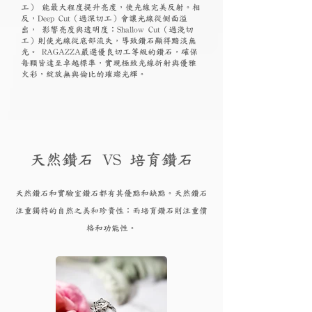
工） 能最大程度提升亮度，使光線完美反射。相
反，Deep Cut（過深切工）會讓光線從側面溢
出， 影響亮度與透明度；Shallow Cut（過淺切
工）則使光線從底部流失，導致鑽石顯得黯淡無
光。 RAGAZZA嚴選優良切工等級的鑽石，確保
每顆皆達至卓越標準，實現極致光線折射與優雅
火彩，綻放無與倫比的璀璨光輝。
天然鑽石 VS 培育鑽石
天然鑽石和實驗
室鑽石都有其優點和
缺點。天然鑽石
注重獨特的自然之美和珍貴性；而培育
鑽
石則注重價
格和功能性。