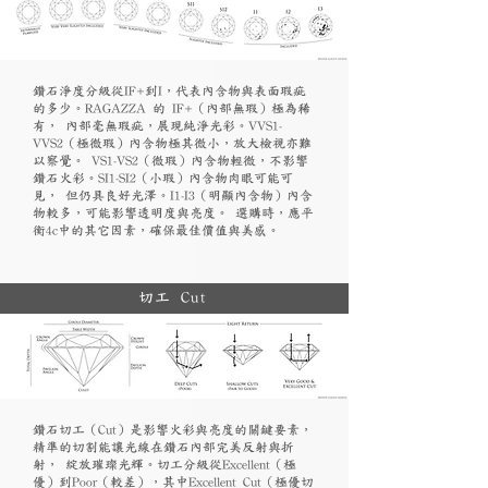
鑽石淨度分級從IF+到I，代表內含物與表面瑕疵
的多少。RAGAZZA 的 IF+（內部無瑕）極為稀
有， 內部毫無瑕疵，展現純淨光彩。VVS1-
VVS2（極微瑕）內含物極其微小，放大檢視亦難
以察覺。 VS1-VS2（微瑕）內含物輕微，不影響
鑽石火彩。SI1-SI2（小瑕）內含物肉眼可能可
見， 但仍具良好光澤。I1-I3（明顯內含物）內含
物較多，可能影響透明度與亮度。 選購時，應平
衡4c中的其它因素，確保最佳價值與美感。
切工 Cut
鑽石切工（Cut）是影響火彩與亮度的關鍵要素，
精準的切割能讓光線在鑽石內部完美反射與折
射， 綻放璀璨光輝。切工分級從Excellent（極
優）到Poor（較差），其中Excellent Cut（極優切