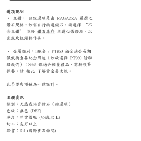
選項說明
‧ 主鑽： 預設選項是由 RAGAZZA 嚴選之
鑽石規格。如需自行挑選鑽石，請選擇 “不
含主鑽” 並於
鑽石庫存
挑選心儀鑽石，以
完成此枚鑽飾作品。
‧ 金屬類別：18K金 / PT950 鉑金適合長期
佩戴與重要紀念用途（如欲選擇 PT950 請聯
絡我們）；S925 銀適合輕量禮品，需較頻繁
保養。請
按此
了解貴金屬比較。
此吊墜與項鍊為一體設計。
主鑽資訊
類別：天然或培育鑽石（按選項）
色級：無色 (DEF)
淨度：非常微瑕 (VS或以上)
切工：良好以上
證書：IGI (國際寶石學院)