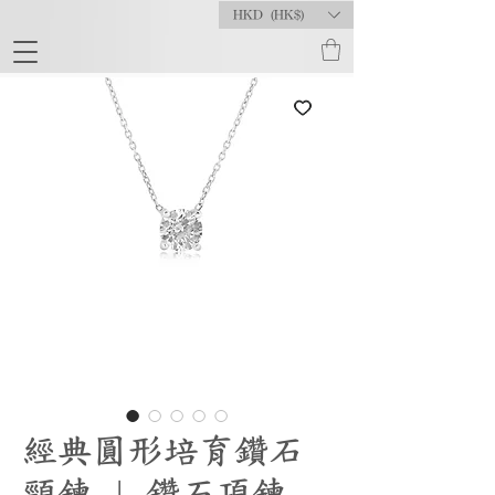
HKD (HK$)
經典圓形培育鑽石
頸鍊 | 鑽石項鍊