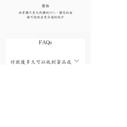
​價格
培育鑽只是天然鑽的10%，讓您的金
錢可投放在更合適的地方
FAQs
付款後多久可以收到貨品或
取貨?
視乎存貨，部分現貨產品可以即日來店
取貨或3個工作天內寄出(物流詳情)，而
我需要為產品支付稅項嗎?
沒有現貨的產品需要3至4星期製作。海
外地區(香港、澳門、台灣和馬來西亞以
香港、澳門、馬來西亞免稅，台灣稅金
外地區)貨運時間一般為10至56天(國際物
為總金額的5%。有關其他國家/地區的稅
有保養或退換服務嗎?
流資訊按此)。如需查詢現貨或加急製作
項，將在包裹送達收件人的國家/地區時