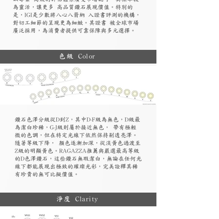
為靈活，讓更多 高品質鑽石展現價值。特別的
是，IGI是少數將八心八箭納 入證書評測的機構，
對切工細節的呈現更為細緻。其證書 被全球市場
廣泛採用，為消費者提供可靠保障與多元選擇。
色級 Color
鑽石色澤分級從D到Z，其中D-F級為無色，D級最
為潔白珍稀，G-J級則屬於接近無色， 帶有極輕
微的色調，但在特定光線下依然保持剔透亮澤。
隨著等級下降， 顏色逐漸加深，從淡黃色過渡至
Z級的明顯黃色。RAGAZZA推薦與嚴選最高等級
的D色澤鑽石，這些鑽石無瑕潔白，無論在任何光
線下都能展現出極致的璀璨光彩，完美詮釋其稀
有珍貴的無可比擬價值。
淨度 Clarity