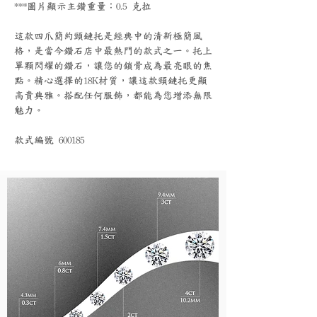
***圖片顯示主鑽重量：0.5 克拉
這款四爪簡約頸鏈托是經典中的清新極簡風
格，是當今鑽石店中最熱門的款式之一。托上
單顆閃耀的鑽石，讓您的鎖骨成為最亮眼的焦
點。精心選擇的18K材質，讓這款頸鏈托更顯
高貴典雅。搭配任何服飾，都能為您增添無限
魅力。
款式編號 600185