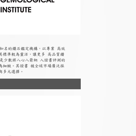
國際知名的鑽石鑑定機構，以專業 高效
其標準較為靈活，讓更多 高品質鑽
I是少數將八心八箭納 入證書評測的
為細緻。其證書 被全球市場廣泛採
與多元選擇。