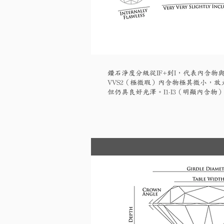
鑽石淨度分級從IF+到I，代表內含物與
VVS2（極微瑕）內含物極其微小，放大
但仍具良好光澤。I1-I3（明顯內含