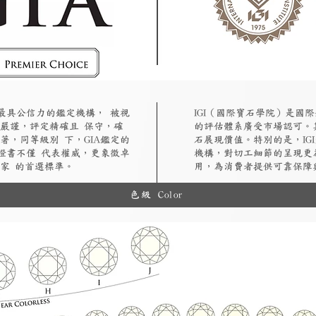
認最具公信力的鑑定機構， 被視
​IGI（國際寶石學院）是
嚴謹，評定精確且 保守，確
的評估體系廣受市場認可。
著，同等級別 下，GIA鑑定的
石展現價值。特別的是，IG
A證書不僅 代表權威，更象徵卓
機構，對切工細節的呈現更
家 的首選標準。
用，為消費者提供可靠保障
色級 Color