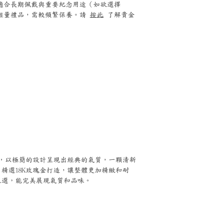
0 鉑金適合長期佩戴與重要紀念用途（如欲選擇
銀適合輕量禮品，需較頻繁保養。請
按此
了解貴金
托，以極簡的設計呈現出經典的氣質，一顆清新
精選18K玫瑰金打造，讓整體更加精緻和耐
之選，能完美展現氣質和品味。