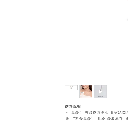
選項說明
‧ 主鑽： 預設選項是由 RAGA
擇 “不含主鑽” 並於
鑽石庫存
挑