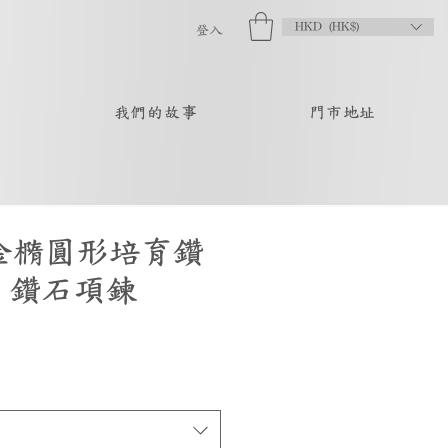
HKD (HK$)
登入
品
我們的故事
門市地址
瑰金橢圓形培育鑽
| 鑽石項鍊
促
銷
價
格