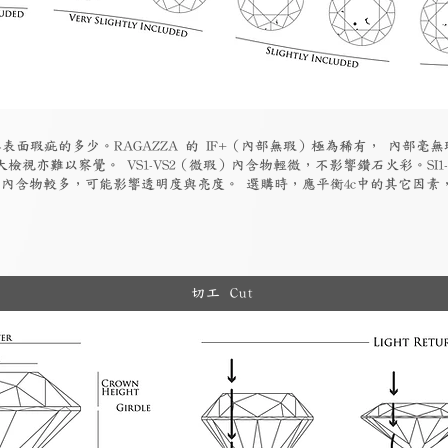
表面瑕疵的多少。RAGAZZA 的 IF+（內部無瑕）極為稀有， 內部毫無
檢視亦難以察覺。 VS1-VS2（微瑕）內含物輕微，不影響鑽石火彩。SI1
物）內含物較多，可能影響透明度與亮度。 選購時，應平衡4c中的其它因
切工 Cut