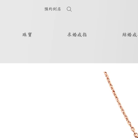
預約到店
珠寶
求婚戒指
結婚戒