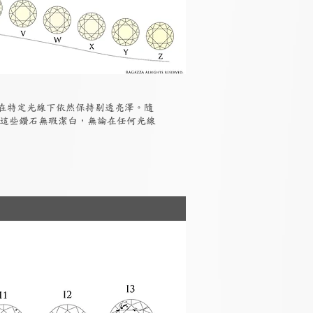
但在特定光線下依然保持剔透亮澤。隨
，這些鑽石無瑕潔白，無論在任何光線