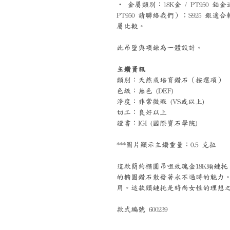
‧ 金屬類別：18K金 / PT95
PT950 請聯絡我們）；S925 
屬比較。
此吊墜與項鍊為一體設計。
主鑽資訊
類別：天然或培育鑽石（按選項）
色級：無色 (DEF)
淨度：非常微瑕 (VS或以上)
切工：良好以上
證書：IGI (國際寶石學院)
***圖片顯示主鑽重量：0.5 克拉
這款簡約橢圓吊咀玫瑰金18K頸鏈
的橢圓鑽石散發著永不過時的魅力。
用。這款頸鏈托是時尚女性的理想
款式編號 600239