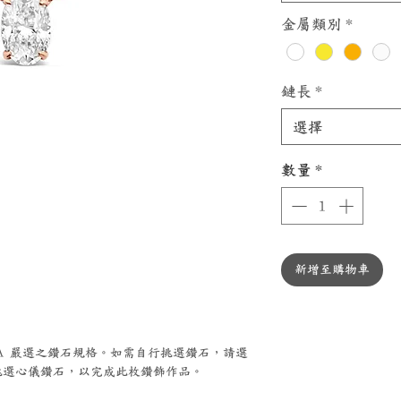
金屬類別
*
鏈長
*
選擇
數量
*
新增至購物車
ZZA 嚴選之鑽石規格。如需自行挑選鑽石，請選
選心儀鑽石，以完成此枚鑽飾作品。