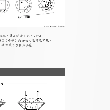
瑕疵，展現純淨光彩。VVS1-
-SI2（小瑕）內含物肉眼可能可見，
素，確保最佳價值與美感。