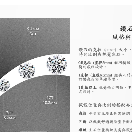
鑽
風格與
鑽石的克拉 (carat)
時的比例與視覺焦點。
0.5克拉 (直徑5mm)
輕巧精緻
簡約戒指設計。
1克拉 (直徑6.5mm)
經典入門
訂婚戒指與單鑽吊墜。
1克拉以上
視覺張力明顯，更
式設計。
佩戴位置與比例的搭配亦
戒指
手型與主石比例需協調
耳飾
以佩戴舒適與臉型平衡
項鍊
主石位置與鍊長需與頸