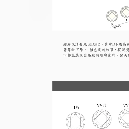
鑽石色澤分級從D到Z，其中D-F級
著等級下降， 顏色逐漸加深，從淡黃
下都能展現出極致的璀璨光彩，完美