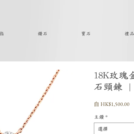
指
鑽石
寶石
禮
18K玫
石頸鍊 
自
HK$1,500.00
主鑽
*
選擇