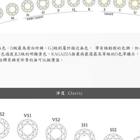
為無色，D級最為潔白珍稀，G-J級則屬於接近無色， 帶有極輕微的色調，
色過渡至Z級的明顯黃色。RAGAZZA推薦與嚴選最高等級的D色澤鑽石
詮釋其稀有珍貴的無可比擬價值。
淨度 Clarity