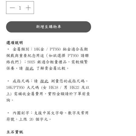
新增至購物車
選項說明
‧ 金屬類別：18K金 / PT950 鉑金適合長期
佩戴與重要紀念用途（如欲選擇 PT950 請聯
絡我們）；S925 銀適合輕量禮品，需較頻繁
保養。請
按此
了解貴金屬比較。
‧ 戒指尺碼：請
按此
測量您的戒指尺碼。
18K/PT950 大尺碼 (女 HK18 / 男 HK22 及以
上) 需補收金屬費用，實際金額請於下單前查
詢。
‧ 內圈刻字：支援中英文字母、數字及常用
符號，上限 20 個字元。
主石資訊