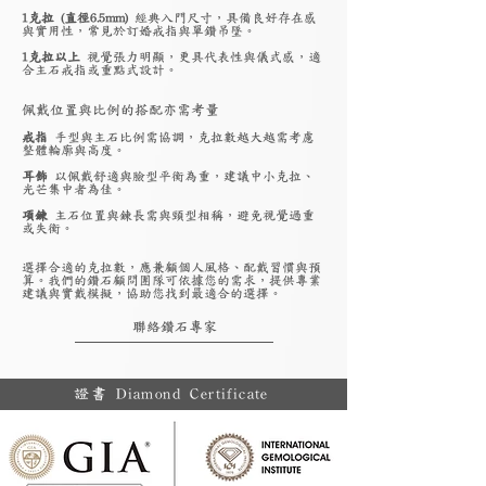
1克拉 (直徑6.5mm)
經典入門尺寸，具備良好存在感
與實用性，常見於訂婚戒指與單鑽吊墜。
1克拉以上
視覺張力明顯，更具代表性與儀式感，適
合主石戒指或重點式設計。
佩戴位置與比例的搭配亦需考量
戒指
手型與主石比例需協調，克拉數越大越需考慮
整體輪廓與高度。
耳飾
以佩戴舒適與臉型平衡為重，建議中小克拉、
光芒集中者為佳。
項鍊
主石位置與鍊長需與頸型相稱，避免視覺過重
或失衡。
選擇合適的克拉數，應兼顧個人風格、配戴習慣與預
算。我們的鑽石顧問團隊可依據您的需求，提供專業
建議與實戴模擬，協助您找到最適合的選擇。
聯絡鑽石專家
證書 Diamond Certificate