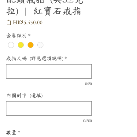
拉) | 紅寶石戒指
促
自
HK$5,450.00
銷
價
金屬類別
*
格
戒指尺碼 (詳見選項說明)
*
0/20
內圈刻字 (選填)
0/200
數量
*