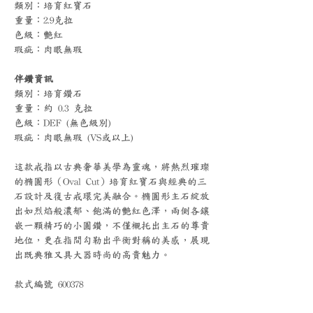
類別：培育紅寶石
重量：2.9克拉
色級：艷紅
瑕疵：肉眼無瑕
伴鑽資訊
類別：培育鑽石
重量：約 0.3 克拉
色級：DEF (無色級別)
瑕疵：肉眼無瑕 (VS或以上)
這款戒指以古典奢華美學為靈魂，將熱烈璀璨
的橢圓形（Oval Cut）培育紅寶石與經典的三
石設計及復古戒環完美融合。橢圓形主石綻放
出如烈焰般濃郁、飽滿的艷紅色澤，兩側各鑲
嵌一顆精巧的小圓鑽，不僅襯托出主石的尊貴
地位，更在指間勾勒出平衡對稱的美感，展現
出既典雅又具大器時尚的高貴魅力。
款式編號 600378