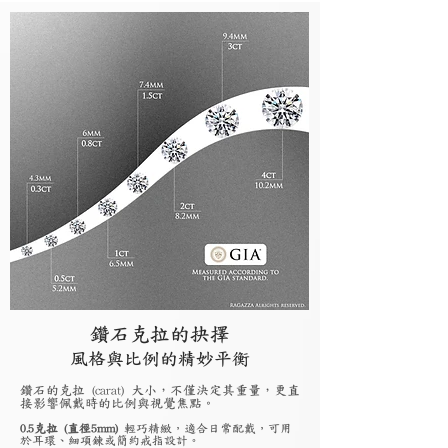
鑽石克拉的抉擇
風格與比例的精妙平衡
鑽石的克拉 (carat) 大小，不僅決定其重量，更直
接影響佩戴時的比例與視覺焦點。
0.5克拉 (直徑5mm)
輕巧精緻，適合日常配戴，可用
於耳環、細項鍊或簡約戒指設計。