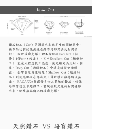
切工 Cut
鑽石切工（Cut）是影響火彩與亮度的關鍵要素，
精準的切割能讓光線在鑽石內部完美反射與折
射， 綻放璀璨光輝。切工分級從Excellent（極
優）到Poor（較差），其中Excellent Cut（極優切
工） 能最大程度提升亮度，使光線完美反射。相
反，Deep Cut（過深切工）會讓光線從側面溢
出， 影響亮度與透明度；Shallow Cut（過淺切
工）則使光線從底部流失，導致鑽石顯得黯淡無
光。 RAGAZZA嚴選優良切工等級的鑽石，確保
每顆皆達至卓越標準，實現極致光線折射與優雅
火彩，綻放無與倫比的璀璨光輝。
天然鑽石 VS 培育鑽石