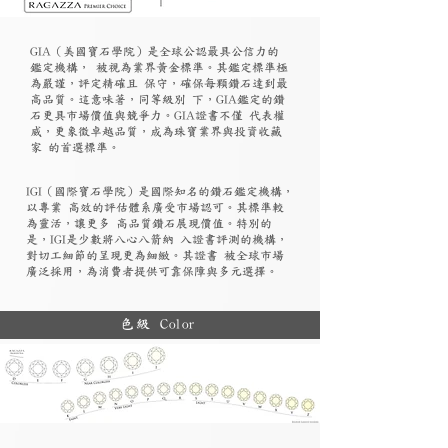
GIA（美國寶石學院）是全球公認最具公信力的
鑑定機構， 被視為業界黃金標準。其鑑定標準極
為嚴謹，評定精確且 保守，確保每顆鑽石達到最
高品質。這意味著，同等級別 下，GIA鑑定的鑽
石更具市場價值與競爭力。GIA證書不僅 代表權
威，更象徵卓越品質，成為珠寶業界與投資收藏
家 的首選標準。
​IGI（國際寶石學院）是國際知名的鑽石鑑定機構，
以專業 高效的評估體系廣受市場認可。其標準較
為靈活，讓更多 高品質鑽石展現價值。特別的
是，IGI是少數將八心八箭納 入證書評測的機構，
對切工細節的呈現更為細緻。其證書 被全球市場
廣泛採用，為消費者提供可靠保障與多元選擇。
色級 Color