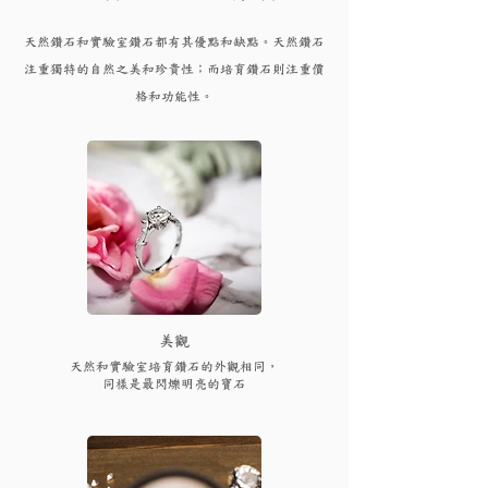
天然鑽石和實驗
室鑽石都有其優點和
缺點。天然鑽石
注重獨特的自然之美和珍貴性；而培育
鑽
石則注重價
格和功能性。
​美觀
天然和實驗室培育鑽石的外觀相同，
同樣是最閃爍明亮的寶石