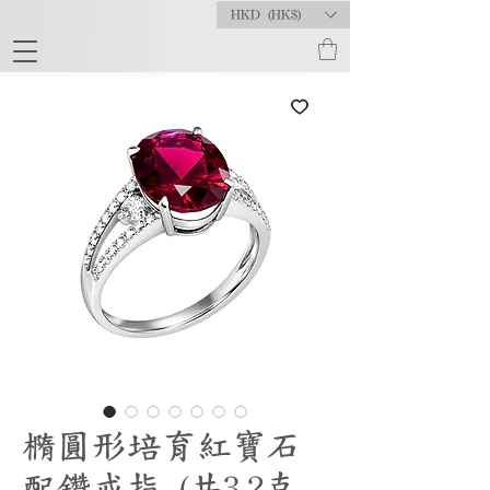
HKD (HK$)
橢圓形培育紅寶石
配鑽戒指 (共3.2克