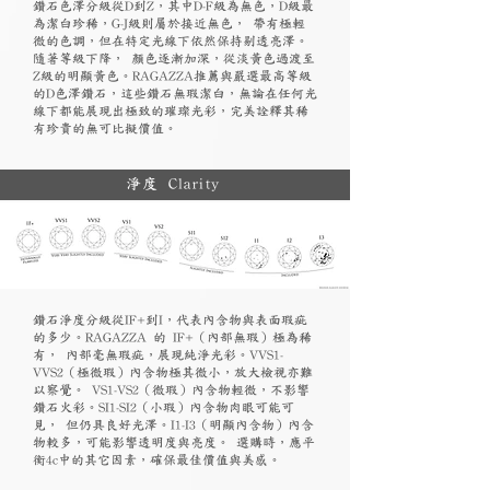
鑽石色澤分級從D到Z，其中D-F級為無色，D級最
為潔白珍稀，G-J級則屬於接近無色， 帶有極輕
微的色調，但在特定光線下依然保持剔透亮澤。
隨著等級下降， 顏色逐漸加深，從淡黃色過渡至
Z級的明顯黃色。RAGAZZA推薦與嚴選最高等級
的D色澤鑽石，這些鑽石無瑕潔白，無論在任何光
線下都能展現出極致的璀璨光彩，完美詮釋其稀
有珍貴的無可比擬價值。
淨度 Clarity
鑽石淨度分級從IF+到I，代表內含物與表面瑕疵
的多少。RAGAZZA 的 IF+（內部無瑕）極為稀
有， 內部毫無瑕疵，展現純淨光彩。VVS1-
VVS2（極微瑕）內含物極其微小，放大檢視亦難
以察覺。 VS1-VS2（微瑕）內含物輕微，不影響
鑽石火彩。SI1-SI2（小瑕）內含物肉眼可能可
見， 但仍具良好光澤。I1-I3（明顯內含物）內含
物較多，可能影響透明度與亮度。 選購時，應平
衡4c中的其它因素，確保最佳價值與美感。