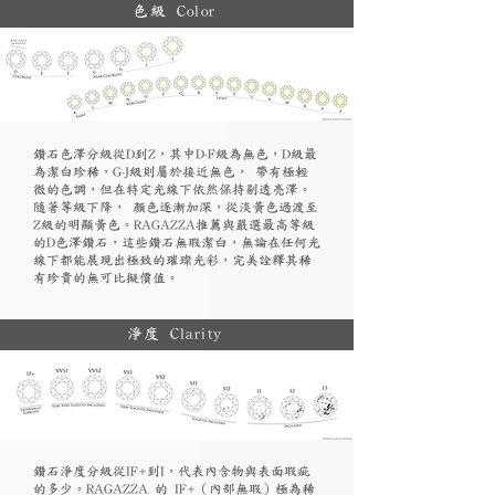
色級 Color
鑽石色澤分級從D到Z，其中D-F級為無色，D級最
為潔白珍稀，G-J級則屬於接近無色， 帶有極輕
微的色調，但在特定光線下依然保持剔透亮澤。
隨著等級下降， 顏色逐漸加深，從淡黃色過渡至
Z級的明顯黃色。RAGAZZA推薦與嚴選最高等級
的D色澤鑽石，這些鑽石無瑕潔白，無論在任何光
線下都能展現出極致的璀璨光彩，完美詮釋其稀
有珍貴的無可比擬價值。
淨度 Clarity
鑽石淨度分級從IF+到I，代表內含物與表面瑕疵
的多少。RAGAZZA 的 IF+（內部無瑕）極為稀