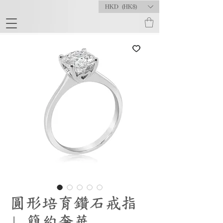
HKD (HK$)
圓形培育鑽石戒指
| 簡約奢華