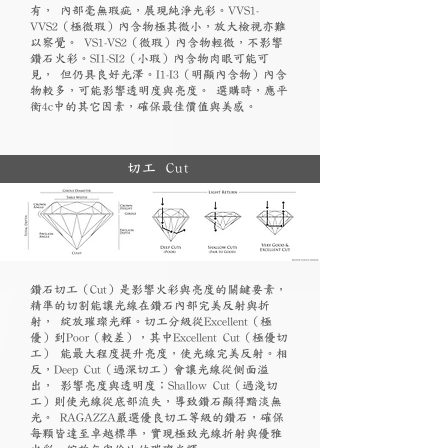
有， 內部毫無瑕疵，展現純淨光彩。VVS1-
VVS2（極微瑕）內含物極其微小，放大檢視亦難
以察覺。 VS1-VS2（微瑕）內含物輕微，不影響
鑽石火彩。SI1-SI2（小瑕）內含物肉眼可能可
見， 但仍具良好光澤。I1-I3（明顯內含物）內含
物較多，可能影響透明度與亮度。 選購時，應平
衡4c中的其它因素，確保最佳價值與美感。
切工 Cut
鑽石切工（Cut）是影響火彩與亮度的關鍵要素，
精準的切割能讓光線在鑽石內部完美反射與折
射， 綻放璀璨光輝。切工分級從Excellent（極
優）到Poor（較差），其中Excellent Cut（極優切
工） 能最大程度提升亮度，使光線完美反射。相
反，Deep Cut（過深切工）會讓光線從側面溢
出， 影響亮度與透明度；Shallow Cut（過淺切
工）則使光線從底部流失，導致鑽石顯得黯淡無
光。 RAGAZZA嚴選優良切工等級的鑽石，確保
每顆皆達至卓越標準，實現極致光線折射與優雅