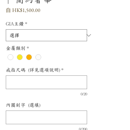
促
自
HK$1,500.00
銷
價
GIA主鑽
*
格
金屬類別
*
戒指尺碼 (詳見選項說明)
*
0/20
內圈刻字 (選填)
0/200