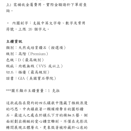
上) 需補收金屬費用，實際金額請於下單前查
詢。
‧ 內圈刻字：支援中英文字母、數字及常用
符號，上限 20 個字元。
主鑽資訊
類別：天然或培育鑽石（按選項）
級別：高階（Premium）
色級：D（最高級別）
瑕疵：肉眼無瑕（VVS 或以上）
切工：極優（最高級別）
證書：GIA（美國寶石學院）
***圖片顯示主鑽重量：1 克拉
這款戒指在簡約的四爪鑲嵌中隱藏了極致浪漫
的巧思，中央鑲嵌著一顆璀璨奪目的圓形鑽
石。最迷人之處在於鑲爪下方的精細工藝，側
面刻劃出精緻的愛心鏤空雕刻，不僅在光影流
轉間展現立體層次，更象徵著被珍藏於心底的