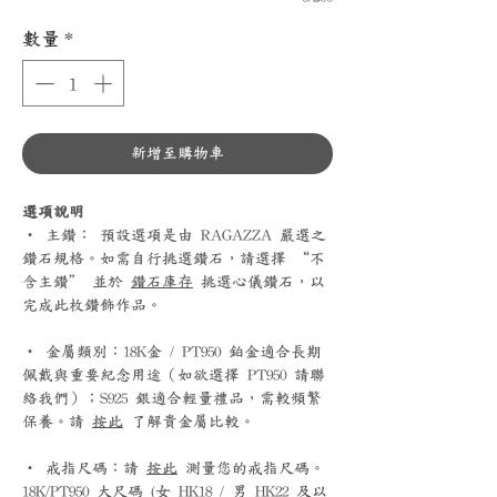
數量
*
新增至購物車
選項說明
‧ 主鑽： 預設選項是由 RAGAZZA 嚴選之
鑽石規格。如需自行挑選鑽石，請選擇 “不
含主鑽” 並於
鑽石庫存
挑選心儀鑽石，以
完成此枚鑽飾作品。
‧ 金屬類別：18K金 / PT950 鉑金適合長期
佩戴與重要紀念用途（如欲選擇 PT950 請聯
絡我們）；S925 銀適合輕量禮品，需較頻繁
保養。請
按此
了解貴金屬比較。
‧ 戒指尺碼：請
按此
測量您的戒指尺碼。
18K/PT950 大尺碼 (女 HK18 / 男 HK22 及以