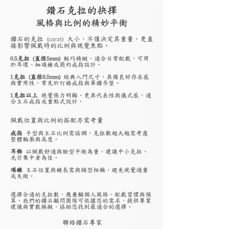
鑽石克拉的抉擇
風格與比例的精妙平衡
鑽石的克拉 (carat) 大小，不僅決定其重量，更直
接影響佩戴時的比例與視覺焦點。
0.5克拉 (直徑5mm)
輕巧精緻，適合日常配戴，可用
於耳環、細項鍊或簡約戒指設計。
1克拉 (直徑6.5mm)
經典入門尺寸，具備良好存在感
與實用性，常見於訂婚戒指與單鑽吊墜。
1克拉以上
視覺張力明顯，更具代表性與儀式感，適
合主石戒指或重點式設計。
佩戴位置與比例的搭配亦需考量
戒指
手型與主石比例需協調，克拉數越大越需考慮
整體輪廓與高度。
耳飾
以佩戴舒適與臉型平衡為重，建議中小克拉、
光芒集中者為佳。
項鍊
主石位置與鍊長需與頸型相稱，避免視覺過重
或失衡。
選擇合適的克拉數，應兼顧個人風格、配戴習慣與預
算。我們的鑽石顧問團隊可依據您的需求，提供專業
建議與實戴模擬，協助您找到最適合的選擇。
聯絡鑽石專家