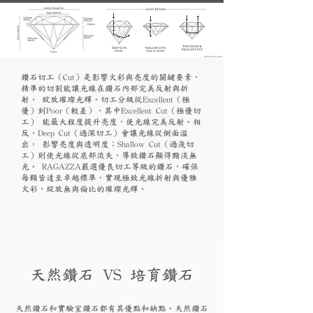
鑽石切工（Cut）是影響火彩與亮度的關鍵要素，
精準的切割能讓光線在鑽石內部完美反射與折
射， 綻放璀璨光輝。切工分級從Excellent（極
優）到Poor（較差），其中Excellent Cut（極優切
工） 能最大程度提升亮度，使光線完美反射。相
反，Deep Cut（過深切工）會讓光線從側面溢
出， 影響亮度與透明度；Shallow Cut（過淺切
工）則使光線從底部流失，導致鑽石顯得黯淡無
光。 RAGAZZA嚴選優良切工等級的鑽石，確保
每顆皆達至卓越標準，實現極致光線折射與優雅
火彩，綻放無與倫比的璀璨光輝。
天然鑽石 VS 培育鑽石
天然鑽石和實驗
室鑽石都有其優點和
缺點。天然鑽石