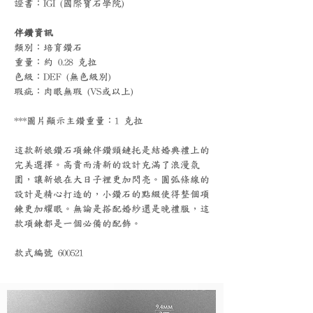
證書：IGI (國際寶石學院)
伴鑽資訊
類別：培育鑽石
重量：約 0.28 克拉
色級：DEF (無色級別)
瑕疵：肉眼無瑕 (VS或以上)
***圖片顯示主鑽重量：1 克拉
這款新娘鑽石項鍊伴鑽頸鏈托是結婚典禮上的
完美選擇。高貴而清新的設計充滿了浪漫氛
圍，讓新娘在大日子裡更加閃亮。圓弧條線的
設計是精心打造的，小鑽石的點綴使得整個項
鍊更加耀眼。無論是搭配婚紗還是晚禮服，這
款項鍊都是一個必備的配飾。
款式編號 600521