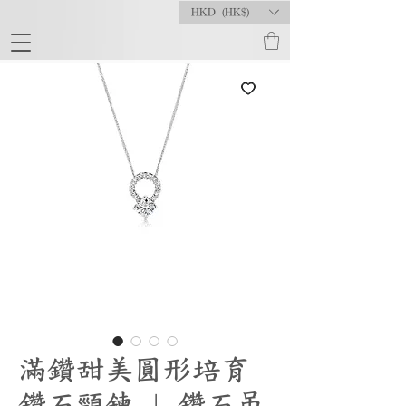
HKD (HK$)
滿鑽甜美圓形培育
鑽石頸鍊 | 鑽石吊