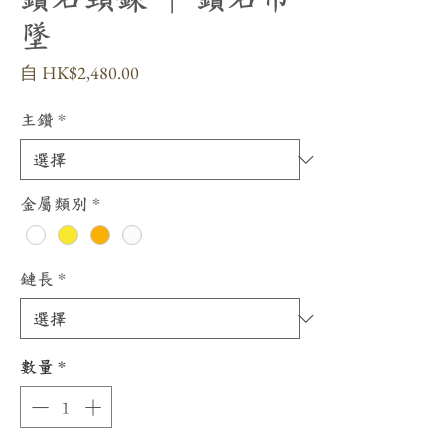
墜
促
自
HK$2,480.00
銷
價
主鑽
*
格
金屬類別
*
鏈長
*
數量
*