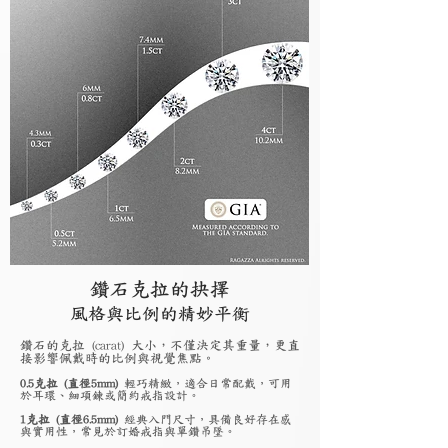
鑽石克拉的抉擇
風格與比例的精妙平衡
鑽石的克拉 (carat) 大小，不僅決定其重量，更直
接影響佩戴時的比例與視覺焦點。
0.5克拉 (直徑5mm)
輕巧精緻，適合日常配戴，可用
於耳環、細項鍊或簡約戒指設計。
1克拉 (直徑6.5mm)
經典入門尺寸，具備良好存在感
與實用性，常見於訂婚戒指與單鑽吊墜。