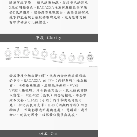
隨著等級下降， 顏色逐漸加深，從淡黃色過渡至
Z級的明顯黃色。RAGAZZA推薦與嚴選最高等級
的D色澤鑽石，這些鑽石無瑕潔白，無論在任何光
線下都能展現出極致的璀璨光彩，完美詮釋其稀
有珍貴的無可比擬價值。
淨度 Clarity
鑽石淨度分級從IF+到I，代表內含物與表面瑕疵
的多少。RAGAZZA 的 IF+（內部無瑕）極為稀
有， 內部毫無瑕疵，展現純淨光彩。VVS1-
VVS2（極微瑕）內含物極其微小，放大檢視亦難
以察覺。 VS1-VS2（微瑕）內含物輕微，不影響
鑽石火彩。SI1-SI2（小瑕）內含物肉眼可能可
見， 但仍具良好光澤。I1-I3（明顯內含物）內含
物較多，可能影響透明度與亮度。 選購時，應平
衡4c中的其它因素，確保最佳價值與美感。
切工 Cut