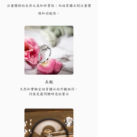
注重獨特的自然之美和珍貴性；而培育
鑽
石則注重價
格和功能性。
​美觀
天然和實驗室培育鑽石的外觀相同，
同樣是最閃爍明亮的寶石