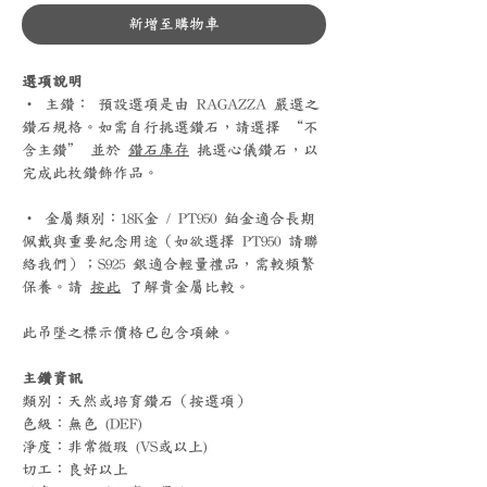
新增至購物車
選項說明
‧ 主鑽： 預設選項是由 RAGAZZA 嚴選之
鑽石規格。如需自行挑選鑽石，請選擇 “不
含主鑽” 並於
鑽石庫存
挑選心儀鑽石，以
完成此枚鑽飾作品。
‧ 金屬類別：18K金 / PT950 鉑金適合長期
佩戴與重要紀念用途（如欲選擇 PT950 請聯
絡我們）；S925 銀適合輕量禮品，需較頻繁
保養。請
按此
了解貴金屬比較。
此吊墜之標示價格已包含項鍊。
主鑽資訊
類別：天然或培育鑽石（按選項）
色級：無色 (DEF)
淨度：非常微瑕 (VS或以上)
切工：良好以上