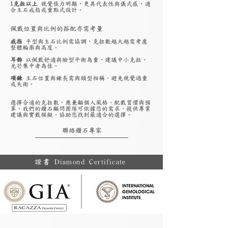
1克拉以上
視覺張力明顯，更具代表性與儀式感，適
合主石戒指或重點式設計。
佩戴位置與比例的搭配亦需考量
戒指
手型與主石比例需協調，克拉數越大越需考慮
整體輪廓與高度。
耳飾
以佩戴舒適與臉型平衡為重，建議中小克拉、
光芒集中者為佳。
項鍊
主石位置與鍊長需與頸型相稱，避免視覺過重
或失衡。
選擇合適的克拉數，應兼顧個人風格、配戴習慣與預
算。我們的鑽石顧問團隊可依據您的需求，提供專業
建議與實戴模擬，協助您找到最適合的選擇。
聯絡鑽石專家
證書 Diamond Certificate