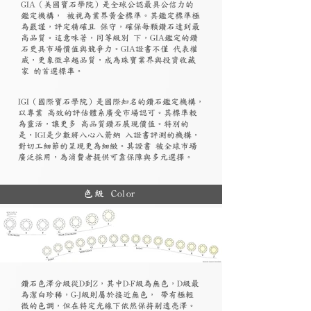
GIA（美國寶石學院）是全球公認最具公信力的
鑑定機構， 被視為業界黃金標準。其鑑定標準極
為嚴謹，評定精確且 保守，確保每顆鑽石達到最
高品質。這意味著，同等級別 下，GIA鑑定的鑽
石更具市場價值與競爭力。GIA證書不僅 代表權
威，更象徵卓越品質，成為珠寶業界與投資收藏
家 的首選標準。
​IGI（國際寶石學院）是國際知名的鑽石鑑定機構，
以專業 高效的評估體系廣受市場認可。其標準較
為靈活，讓更多 高品質鑽石展現價值。特別的
是，IGI是少數將八心八箭納 入證書評測的機構，
對切工細節的呈現更為細緻。其證書 被全球市場
廣泛採用，為消費者提供可靠保障與多元選擇。
色級 Color
鑽石色澤分級從D到Z，其中D-F級為無色，D級最
為潔白珍稀，G-J級則屬於接近無色， 帶有極輕
微的色調，但在特定光線下依然保持剔透亮澤。