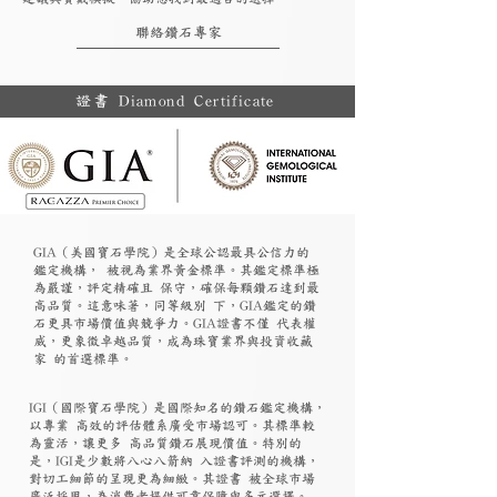
聯絡鑽石專家
證書 Diamond Certificate
GIA（美國寶石學院）是全球公認最具公信力的
鑑定機構， 被視為業界黃金標準。其鑑定標準極
為嚴謹，評定精確且 保守，確保每顆鑽石達到最
高品質。這意味著，同等級別 下，GIA鑑定的鑽
石更具市場價值與競爭力。GIA證書不僅 代表權
威，更象徵卓越品質，成為珠寶業界與投資收藏
家 的首選標準。
​IGI（國際寶石學院）是國際知名的鑽石鑑定機構，
以專業 高效的評估體系廣受市場認可。其標準較
為靈活，讓更多 高品質鑽石展現價值。特別的
是，IGI是少數將八心八箭納 入證書評測的機構，
對切工細節的呈現更為細緻。其證書 被全球市場
廣泛採用，為消費者提供可靠保障與多元選擇。