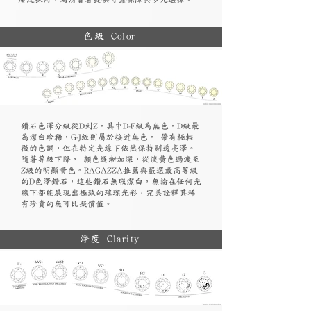
色級 Color
鑽石色澤分級從D到Z，其中D-F級為無色，D級最
為潔白珍稀，G-J級則屬於接近無色， 帶有極輕
微的色調，但在特定光線下依然保持剔透亮澤。
隨著等級下降， 顏色逐漸加深，從淡黃色過渡至
Z級的明顯黃色。RAGAZZA推薦與嚴選最高等級
的D色澤鑽石，這些鑽石無瑕潔白，無論在任何光
線下都能展現出極致的璀璨光彩，完美詮釋其稀
有珍貴的無可比擬價值。
淨度 Clarity