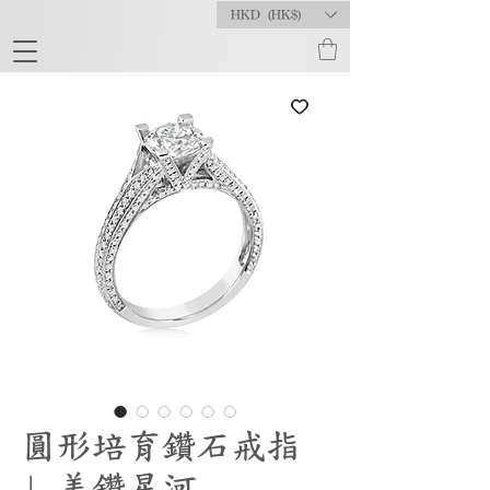
HKD (HK$)
圓形培育鑽石戒指
| 美鑽星河