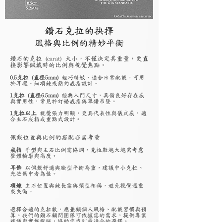
鑽石克拉的抉擇
風格與比例的精妙平衡
鑽石的克拉 (carat) 大小，不僅決定其重量，更直
接影響佩戴時的比例與視覺焦點。
0.5克拉 (直徑5mm)
輕巧精緻，適合日常配戴，可用
於耳環、細項鍊或簡約戒指設計。
1克拉 (直徑6.5mm)
經典入門尺寸，具備良好存在感
與實用性，常見於訂婚戒指與單鑽吊墜。
1克拉以上
視覺張力明顯，更具代表性與儀式感，適
合主石戒指或重點式設計。
佩戴位置與比例的搭配亦需考量
戒指
手型與主石比例需協調，克拉數越大越需考慮
整體輪廓與高度。
耳飾
以佩戴舒適與臉型平衡為重，建議中小克拉、
光芒集中者為佳。
項鍊
主石位置與鍊長需與頸型相稱，避免視覺過重
或失衡。
選擇合適的克拉數，應兼顧個人風格、配戴習慣與預
算。我們的鑽石顧問團隊可依據您的需求，提供專業
建議與實戴模擬，協助您找到最適合的選擇。