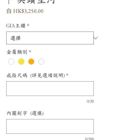
促
自
HK$3,250.00
銷
價
GIA主鑽
*
格
金屬類別
*
戒指尺碼 (詳見選項說明)
*
0/20
內圈刻字 (選填)
0/200