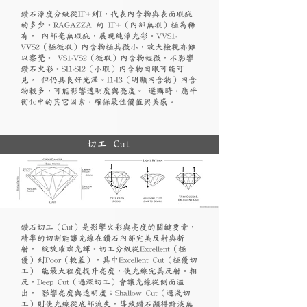
鑽石淨度分級從IF+到I，代表內含物與表面瑕疵
的多少。RAGAZZA 的 IF+（內部無瑕）極為稀
有， 內部毫無瑕疵，展現純淨光彩。VVS1-
VVS2（極微瑕）內含物極其微小，放大檢視亦難
以察覺。 VS1-VS2（微瑕）內含物輕微，不影響
鑽石火彩。SI1-SI2（小瑕）內含物肉眼可能可
見， 但仍具良好光澤。I1-I3（明顯內含物）內含
物較多，可能影響透明度與亮度。 選購時，應平
衡4c中的其它因素，確保最佳價值與美感。
切工 Cut
鑽石切工（Cut）是影響火彩與亮度的關鍵要素，
精準的切割能讓光線在鑽石內部完美反射與折
射， 綻放璀璨光輝。切工分級從Excellent（極
優）到Poor（較差），其中Excellent Cut（極優切
工） 能最大程度提升亮度，使光線完美反射。相
反，Deep Cut（過深切工）會讓光線從側面溢
出， 影響亮度與透明度；Shallow Cut（過淺切
工）則使光線從底部流失，導致鑽石顯得黯淡無