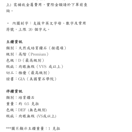
上) 需補收金屬費用，實際金額請於下單前查
詢。
‧ 內圈刻字：支援中英文字母、數字及常用
符號，上限 20 個字元。
主鑽資訊
類別：天然或培育鑽石（按選項）
級別：高階（Premium）
色級：D（最高級別）
瑕疵：肉眼無瑕（VVS 或以上）
切工：極優（最高級別）
證書：GIA（美國寶石學院）
伴鑽資訊
類別：培育鑽石
重量：約 0.5 克拉
色級：DEF (無色級別)
瑕疵：肉眼無瑕 (VS或以上)
***圖片顯示主鑽重量：1 克拉