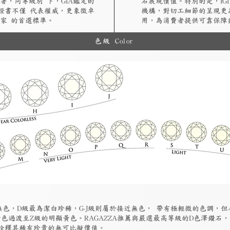
著，同等級別 下，GIA鑑定的
石展現價值。特別的是，IG
A證書不僅 代表權威，更象徵卓
機構，對切工細節的呈現更
家 的首選標準。
用，為消費者提供可靠保障
色級 Color
為無色，D級最為潔白珍稀，G-J級則屬於接近無色， 帶有極輕微的色調，
色過渡至Z級的明顯黃色。RAGAZZA推薦與嚴選最高等級的D色澤鑽石
詮釋其稀有珍貴的無可比擬價值。