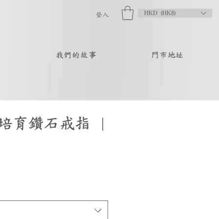
HKD (HK$)
登入
品
我們的故事
門市地址
培育鑽石戒指 |
促
銷
價
格