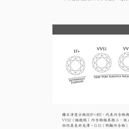
鑽石淨度分級從IF+到I，代表內含物與
VVS2（極微瑕）內含物極其微小，放大
但仍具良好光澤。I1-I3（明顯內含