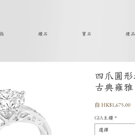
指
鑽石
寶石
禮
四爪圓形
古典雍雅
自
HK$1,675.00
GIA主鑽
*
選擇