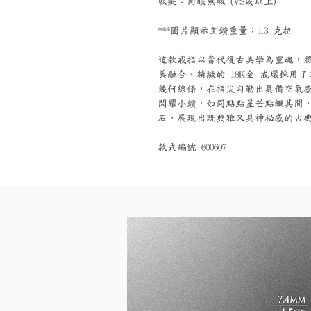
瑕疵：肉眼無瑕 (VS或以上)
***圖片顯示主鑽重量：1.3 克拉
這款戒指以當代復古美學為靈魂，
美融合。精緻的 18K金 戒環採
幾何線條，在指尖勾勒出具備空氣
閃耀小鑽，如同點點星芒點綴其間
石，展現出既典雅又具神祕感的古
款式編號 600607