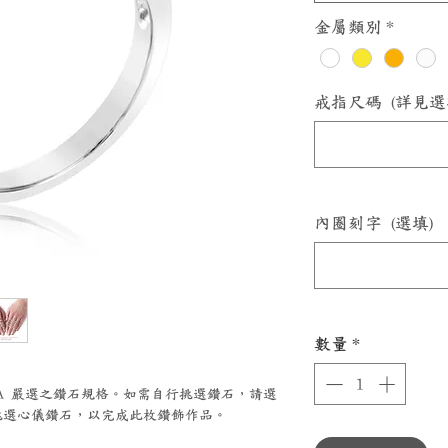
金屬類別
*
戒指尺碼 (詳見選
內圈刻字 (選填)
數量
*
ZZA 嚴選之鑽石規格。如需自行挑選鑽石，請選
選心儀鑽石，以完成此枚鑽飾作品。