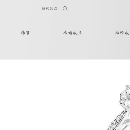
預約到店
珠寶
求婚戒指
結婚戒