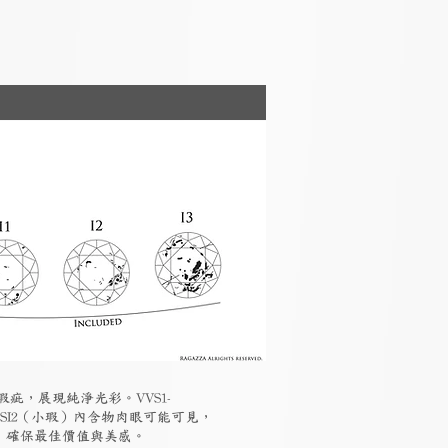
瑕疵，展現純淨光彩。VVS1-
-SI2（小瑕）內含物肉眼可能可見，
素，確保最佳價值與美感。