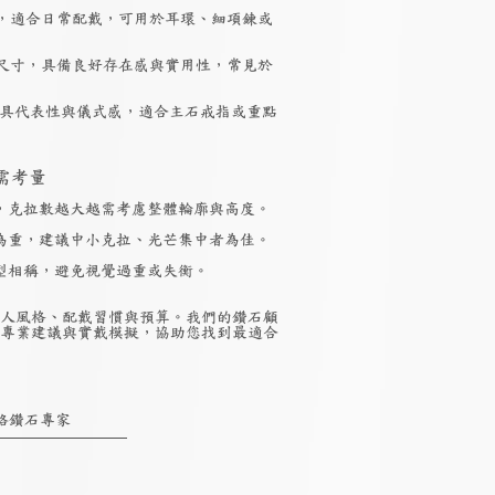
，適合日常配戴，可用於耳環、細項鍊或
尺寸，具備良好存在感與實用性，常見於
具代表性與儀式感，適合主石戒指或重點
需考量
，克拉數越大越需考慮整體輪廓與高度。
為重，建議中小克拉、光芒集中者為佳。
型相稱，避免視覺過重或失衡。
人風格、配戴習慣與預算。我們的鑽石顧
專業建議與實戴模擬，協助您找到最適合
絡鑽石專家