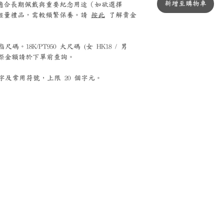
新增至購物車
0 鉑金適合長期佩戴與重要紀念用途（如欲選擇
銀適合輕量禮品，需較頻繁保養。請
按此
了解貴金
。18K/PT950 大尺碼 (女 HK18 / 男
，實際金額請於下單前查詢。
及常用符號，上限 20 個字元。