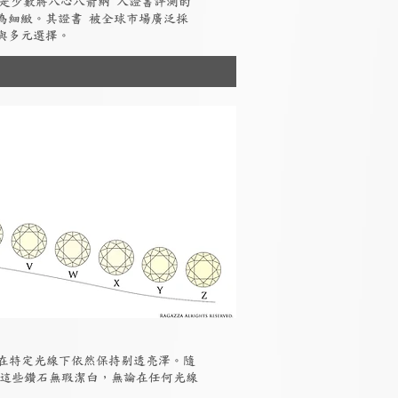
I是少數將八心八箭納 入證書評測的
為細緻。其證書 被全球市場廣泛採
與多元選擇。
但在特定光線下依然保持剔透亮澤。隨
，這些鑽石無瑕潔白，無論在任何光線