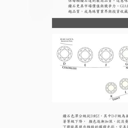
保每顆鑽石達到最高品質。這意味
鑽石更具市場價值與競爭力。GI
越品質，成為珠寶業界與投資收藏
鑽石色澤分級從D到Z，其中D-F級
著等級下降， 顏色逐漸加深，從淡黃
下都能展現出極致的璀璨光彩，完美