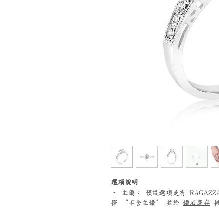
選項說明
‧ 主鑽： 預設選項是有 RAGA
擇 “不含主鑽” 並於
鑽石庫存
挑