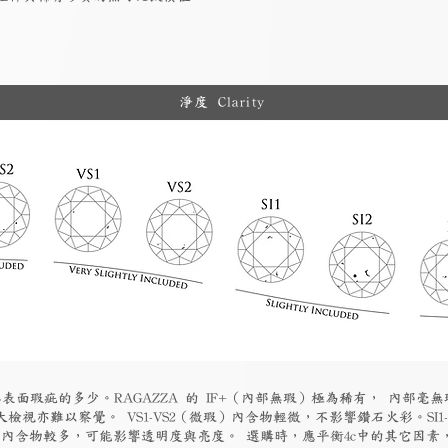
淨度 Clarity
表面瑕疵的多少。RAGAZZA 的 IF+（內部無瑕）極為稀有， 內部毫無
檢視亦難以察覺。 VS1-VS2（微瑕）內含物輕微，不影響鑽石火彩。SI1
物）內含物較多，可能影響透明度與亮度。 選購時，應平衡4c中的其它因