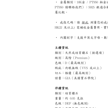
‧ 金屬類別：18K金 / PT95
PT950 請聯絡我們）；S925 
屬比較。
‧ 戒指尺碼：請
按此
測量您的戒指尺碼
HK22 及以上) 需補收金屬費用
‧ 內圈刻字：支援中英文字母、數字
主鑽資訊
類別：天然或培育鑽石（按選項）
級別：高階（Premium）
色級：D（最高級別）
瑕疵：肉眼無瑕（VVS 或以上）
切工：極優（最高級別）
證書：GIA（美國寶石學院）
伴鑽資訊
類別：培育鑽石
重量：約 0.05 克拉
色級：DEF (無色級別)