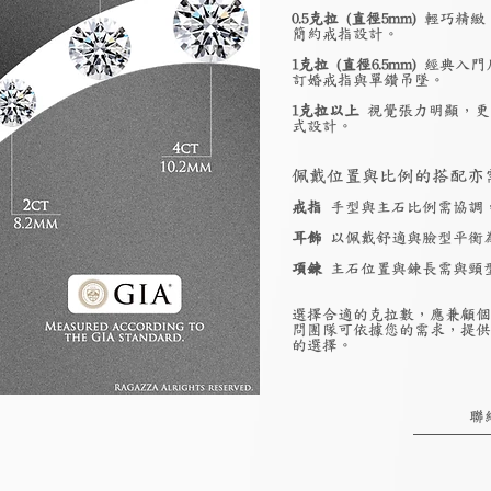
0.5克拉 (直徑5mm)
輕巧精緻
簡約戒指設計。
1克拉 (直徑6.5mm)
經典入門
訂婚戒指與單鑽吊墜。
1克拉以上
視覺張力明顯，更
式設計。
佩戴位置與比例的搭配亦
戒指
手型與主石比例需協調
耳飾
以佩戴舒適與臉型平衡
項鍊
主石位置與鍊長需與頸
選擇合適的克拉數，應兼顧個
問團隊可依據您的需求，提供
的選擇。
聯