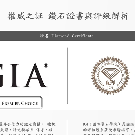
權威之証 鑽石證書與評級解析
證書 Diamond Certificate
認最具公信力的鑑定機構， 被視
​IGI（國際寶石學院）是
嚴謹，評定精確且 保守，確
的評估體系廣受市場認可。