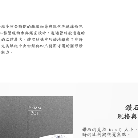
將維多利亞時期的精緻細節與現代洗鍊線條完
用了工藝繁複的古典鏤空設計，透過蕾絲般通透的
感的立體層次。鏤空結構中巧妙地鑲嵌了些許
，完美烘托中央由經典四爪穩固守護的圓形鑽
典魅力。
鑽
風格與
鑽石的克拉 (carat)
時的比例與視覺焦點。