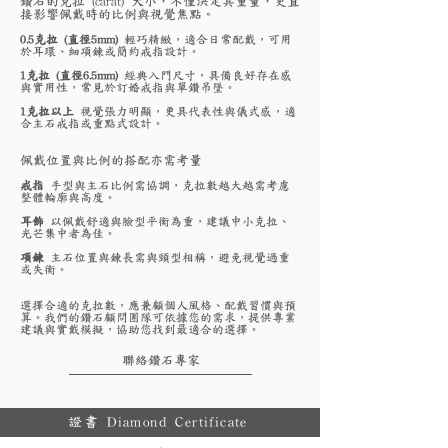
鑽石的克拉 (carat) 大小，不僅決定其重量，更直
接影響佩戴時的比例與視覺焦點。
0.5克拉 (直徑5mm)
輕巧精緻，適合日常配戴，可用
於耳環、細項鍊或簡約戒指設計。
1克拉 (直徑6.5mm)
經典入門尺寸，具備良好存在感
與實用性，常見於訂婚戒指與單鑽吊墜。
1克拉以上
視覺張力明顯，更具代表性與儀式感，適
合主石戒指或重點式設計。
佩戴位置與比例的搭配亦需考量
戒指
手型與主石比例需協調，克拉數越大越需考慮
整體輪廓與高度。
耳飾
以佩戴舒適與臉型平衡為重，建議中小克拉、
光芒集中者為佳。
項鍊
主石位置與鍊長需與頸型相稱，避免視覺過重
或失衡。
選擇合適的克拉數，應兼顧個人風格、配戴習慣與預
算。我們的鑽石顧問團隊可依據您的需求，提供專業
建議與實戴模擬，協助您找到最適合的選擇。
聯絡鑽石專家
證書 Diamond Certificate