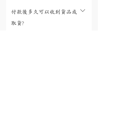
付款後多久可以收到貨品或
取貨?
視乎存貨，部分現貨產品可以即日來店
取貨或3個工作天內寄出(物流詳情)，而
我需要為產品支付稅項嗎?
沒有現貨的產品需要3至4星期製作。海
外地區(香港、澳門、台灣和馬來西亞以
香港、澳門、馬來西亞免稅，台灣稅金
外地區)貨運時間一般為10至56天(國際物
為總金額的5%。有關其他國家/地區的稅
有保養或退換服務嗎?
流資訊按此)。如需查詢現貨或加急製作
項，將在包裹送達收件人的國家/地區時
請按此聯絡我們。
由當地快遞公司通知您實際金額，並直
購自本店的珠寶均可享有終身保養 (售
接向您收取稅款。如需查詢稅款金額，
後服務詳情按此)；收貨日起7天內可無條
18K金、鉑金、925銀有什麼
您可以參考第三方稅金估算器
件替換任何產品 (訂製產品除外)；如產
SimplyDuty，但請注意實際金額以當地
分別?
品與貨品陳述不相符，本司將回收產品
收取時的計算為準。如有任何疑問，請
並全額退款，其他情況下恕不退款 (退
聯繫我們的客戶服務。(備註: 國際訂單
換政策按此) 。
18K白金(AU750) 18K白金是由75%珍貴金
將從香港進口)
屬「黃金」加上25%其他白色金屬，令