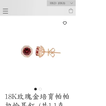
HKD (HK$)
18K玫瑰金培育帕帕
拉恰耳釘 (共1.1克