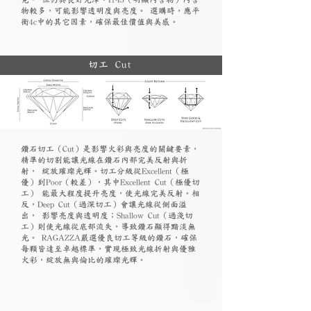
物較多，可能影響透明度與亮度。 選購時，應平
衡4c中的其它因素，確保最佳價值與美感。
切工 Cut
鑽石切工（Cut）是影響火彩與亮度的關鍵要素，
精準的切割能讓光線在鑽石內部完美反射與折
射， 綻放璀璨光輝。切工分級從Excellent（極
優）到Poor（較差），其中Excellent Cut（極優切
工） 能最大程度提升亮度，使光線完美反射。相
反，Deep Cut（過深切工）會讓光線從側面溢
出， 影響亮度與透明度；Shallow Cut（過淺切
工）則使光線從底部流失，導致鑽石顯得黯淡無
光。 RAGAZZA嚴選優良切工等級的鑽石，確保
每顆皆達至卓越標準，實現極致光線折射與優雅
火彩，綻放無與倫比的璀璨光輝。