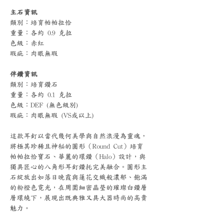
主石資訊
類別：培育帕帕拉恰
重量：各約 0.9 克拉
色級：赤紅
瑕疵：肉眼無瑕
伴鑽資訊
類別：培育鑽石
重量：各約 0.1 克拉
色級：DEF (無色級別)
瑕疵：肉眼無瑕 (VS或以上)
這款耳釘以當代幾何美學與自然浪漫為靈魂，
將極其珍稀且神秘的圓形（Round Cut）培育
帕帕拉恰寶石、華麗的環鑽（Halo）設計，與
獨具匠心的八角形耳釘鑽托完美融合。圓形主
石綻放出如落日晚霞與蓮花交織般濃郁、飽滿
的粉橙色霓光，在周圍細密晶瑩的璀璨白鑽層
層環繞下，展現出既典雅又具大器時尚的高貴
魅力。