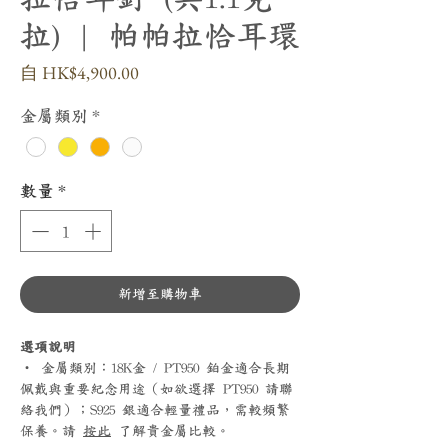
拉) | 帕帕拉恰耳環
促
自
HK$4,900.00
銷
價
金屬類別
*
格
數量
*
新增至購物車
選項說明
‧ 金屬類別：18K金 / PT950 鉑金適合長期
佩戴與重要紀念用途（如欲選擇 PT950 請聯
絡我們）；S925 銀適合輕量禮品，需較頻繁
保養。請
按此
了解貴金屬比較。