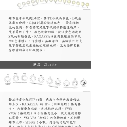
鑽石色澤分級從D到Z，其中D-F級為無色，D級最
為潔白珍稀，G-J級則屬於接近無色， 帶有極輕
微的色調，但在特定光線下依然保持剔透亮澤。
隨著等級下降， 顏色逐漸加深，從淡黃色過渡至
Z級的明顯黃色。RAGAZZA推薦與嚴選最高等級
的D色澤鑽石，這些鑽石無瑕潔白，無論在任何光
線下都能展現出極致的璀璨光彩，完美詮釋其稀
有珍貴的無可比擬價值。
淨度 Clarity
鑽石淨度分級從IF+到I，代表內含物與表面瑕疵
的多少。RAGAZZA 的 IF+（內部無瑕）極為稀
有， 內部毫無瑕疵，展現純淨光彩。VVS1-
VVS2（極微瑕）內含物極其微小，放大檢視亦難
以察覺。 VS1-VS2（微瑕）內含物輕微，不影響
鑽石火彩。SI1-SI2（小瑕）內含物肉眼可能可
見， 但仍具良好光澤。I1-I3（明顯內含物）內含