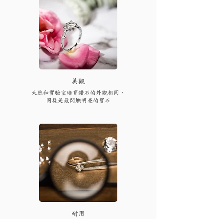
​美觀
天然和實驗室培育鑽石的外觀相同，
同樣是最閃爍明亮的寶石
耐用