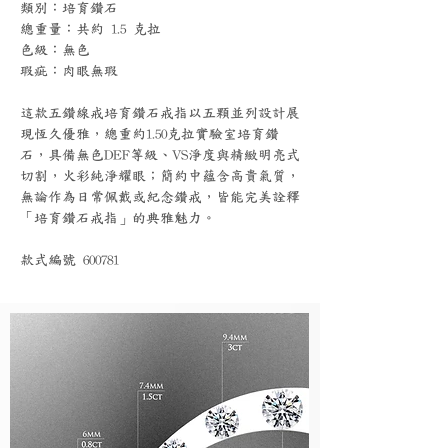
類別：培育鑽石
總重量：共約 1.5 克拉
色級：無色
瑕疵：肉眼無瑕
這款五鑽線戒培育鑽石戒指以五顆並列設計展
現恆久優雅，總重約1.50克拉實驗室培育鑽
石，具備無色DEF等級、VS淨度與精緻明亮式
切割，火彩純淨耀眼；簡約中蘊含高貴氣質，
無論作為日常佩戴或紀念鑽戒，皆能完美詮釋
「培育鑽石戒指」的典雅魅力。
款式編號 600781