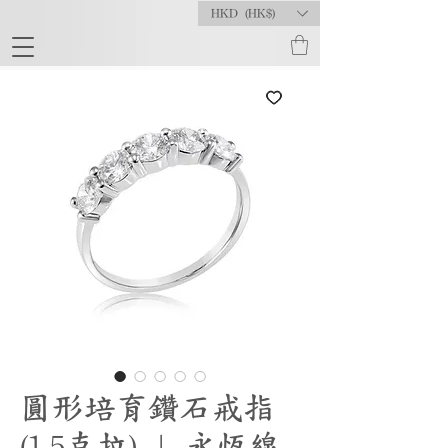
HKD (HK$)
圓形培育鑽石戒指
(1.5克拉) | 永恆線