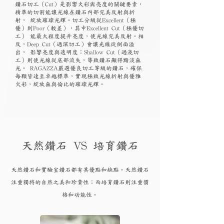
鑽石切工（Cut）是影響火彩與亮度的關鍵要素，
精準的切割能讓光線在鑽石內部完美反射與折
射， 綻放璀璨光輝。切工分級從Excellent（極
優）到Poor（較差），其中Excellent Cut（極優切
工） 能最大程度提升亮度，使光線完美反射。相
反，Deep Cut（過深切工）會讓光線從側面溢
出， 影響亮度與透明度；Shallow Cut（過淺切
工）則使光線從底部流失，導致鑽石顯得黯淡無
光。 RAGAZZA嚴選優良切工等級的鑽石，確保
每顆皆達至卓越標準，實現極致光線折射與優雅
火彩，綻放無與倫比的璀璨光輝。
天然鑽石 VS 培育鑽石
天然鑽石和實驗
室鑽石都有其優點和
缺點。天然鑽石
注重獨特的自然之美和珍貴性；而培育
鑽
石則注重價
格和功能性。