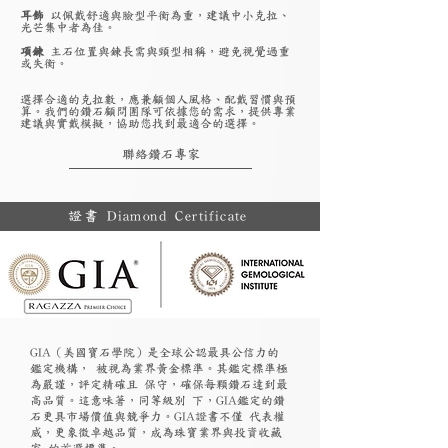
耳飾
以佩戴舒適與臉型平衡為重，建議中小克拉、
光芒集中者為佳。
項鍊
主石位置與鍊長需與頸型相稱，避免視覺過重
或失衡。
選擇合適的克拉數，應兼顧個人風格、配戴習慣與預
算。我們的鑽石顧問團隊可依據您的需求，提供專業
建議與實戴模擬，協助您找到最適合的選擇。
聯絡鑽石專家
證書 Diamond Certificate
GIA（美國寶石學院）是全球公認最具公信力的
鑑定機構， 被視為業界黃金標準。其鑑定標準極
為嚴謹，評定精確且 保守，確保每顆鑽石達到最
高品質。這意味著，同等級別 下，GIA鑑定的鑽
石更具市場價值與競爭力。GIA證書不僅 代表權
威，更象徵卓越品質，成為珠寶業界與投資收藏
家 的首選標準。