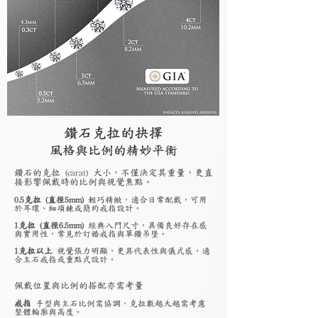
鑽石克拉的抉擇
風格與比例的精妙平衡
鑽石的克拉 (carat) 大小，不僅決定其重量，更直
接影響佩戴時的比例與視覺焦點。
0.5克拉 (直徑5mm)
輕巧精緻，適合日常配戴，可用
於耳環、細項鍊或簡約戒指設計。
1克拉 (直徑6.5mm)
經典入門尺寸，具備良好存在感
與實用性，常見於訂婚戒指與單鑽吊墜。
1克拉以上
視覺張力明顯，更具代表性與儀式感，適
合主石戒指或重點式設計。
佩戴位置與比例的搭配亦需考量
戒指
手型與主石比例需協調，克拉數越大越需考慮
整體輪廓與高度。