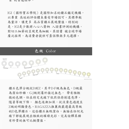
​IGI（國際寶石學院）是國際知名的鑽石鑑定機構，
以專業 高效的評估體系廣受市場認可。其標準較
為靈活，讓更多 高品質鑽石展現價值。特別的
是，IGI是少數將八心八箭納 入證書評測的機構，
對切工細節的呈現更為細緻。其證書 被全球市場
廣泛採用，為消費者提供可靠保障與多元選擇。
色級 Color
鑽石色澤分級從D到Z，其中D-F級為無色，D級最
為潔白珍稀，G-J級則屬於接近無色， 帶有極輕
微的色調，但在特定光線下依然保持剔透亮澤。
隨著等級下降， 顏色逐漸加深，從淡黃色過渡至
Z級的明顯黃色。RAGAZZA推薦與嚴選最高等級
的D色澤鑽石，這些鑽石無瑕潔白，無論在任何光
線下都能展現出極致的璀璨光彩，完美詮釋其稀
有珍貴的無可比擬價值。