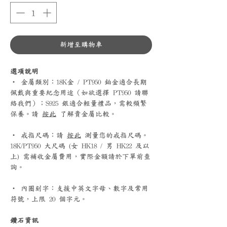
新增至購物車
選項說明
‧ 金屬類別：18K金 / PT950 鉑金適合長期
佩戴與重要紀念用途（如欲選擇 PT950 請聯
絡我們）；S925 銀適合輕量禮品，需較頻繁
保養。請
按此
了解貴金屬比較。
‧ 戒指尺碼：請
按此
測量您的戒指尺碼。
18K/PT950 大尺碼 (女 HK18 / 男 HK22 及以
上) 需補收金屬費用，實際金額請於下單前查
詢。
‧ 內圈刻字：支援中英文字母、數字及常用
符號，上限 20 個字元。
鑽石資訊