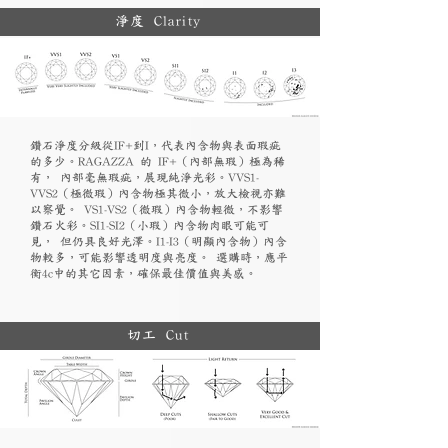
淨度 Clarity
鑽石淨度分級從IF+到I，代表內含物與表面瑕疵
的多少。RAGAZZA 的 IF+（內部無瑕）極為稀
有， 內部毫無瑕疵，展現純淨光彩。VVS1-
VVS2（極微瑕）內含物極其微小，放大檢視亦難
以察覺。 VS1-VS2（微瑕）內含物輕微，不影響
鑽石火彩。SI1-SI2（小瑕）內含物肉眼可能可
見， 但仍具良好光澤。I1-I3（明顯內含物）內含
物較多，可能影響透明度與亮度。 選購時，應平
衡4c中的其它因素，確保最佳價值與美感。
切工 Cut