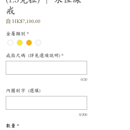
戒
促
自
HK$7,100.00
銷
價
金屬類別
*
格
戒指尺碼 (詳見選項說明)
*
0/20
內圈刻字 (選填)
0/200
數量
*