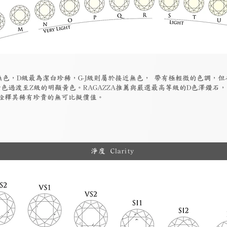
為無色，D級最為潔白珍稀，G-J級則屬於接近無色， 帶有極輕微的色調，
色過渡至Z級的明顯黃色。RAGAZZA推薦與嚴選最高等級的D色澤鑽石
詮釋其稀有珍貴的無可比擬價值。
淨度 Clarity