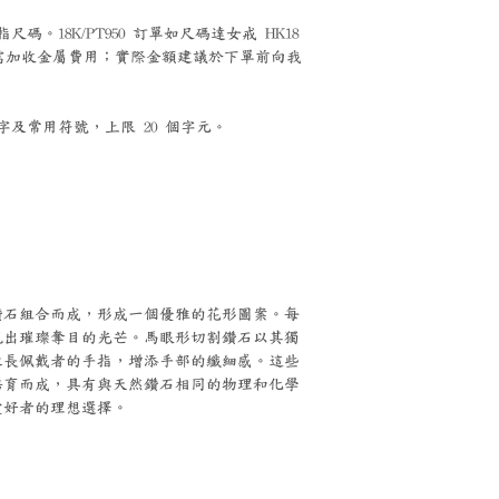
碼。18K/PT950 訂單如尺碼達女戒 HK18
能需加收金屬費用；實際金額建議於下單前向我
及常用符號，上限 20 個字元。
鑽石組合而成，形成一個優雅的花形圖案。每
現出璀璨奪目的光芒。馬眼形切割鑽石以其獨
拉長佩戴者的手指，增添手部的纖細感。這些
培育而成，具有與天然鑽石相同的物理和化學
愛好者的理想選擇。