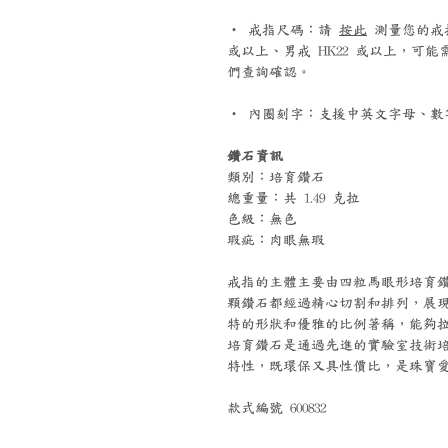
‧ 戒指尺碼：請
按此
測量您的戒指尺
或以上、男戒 HK22 或以上，可
們查詢確認。
‧ 內圈刻字：支援中英文字母、數字
鑽石資訊
類別：培育鑽石
總重量：共 1.49 克拉
色級：無色
瑕疵：肉眼無瑕
戒指的主體主要由四粒馬眼形培育
顆鑽石都經過精心切割和排列，展
特的形狀和優雅的比例著稱，能夠
培育鑽石是通過先進的實驗室技術
特性，既環保又具性價比，是珠寶
款式編號 600832