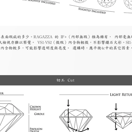
表面瑕疵的多少。RAGAZZA 的 IF+（內部無瑕）極為稀有， 內部毫無
檢視亦難以察覺。 VS1-VS2（微瑕）內含物輕微，不影響鑽石火彩。SI1
物）內含物較多，可能影響透明度與亮度。 選購時，應平衡4c中的其它因
切工 Cut