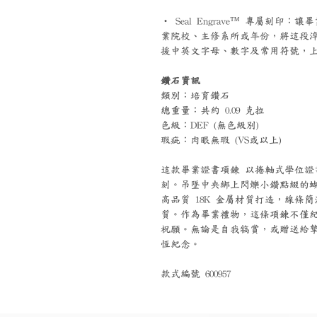
‧ Seal Engrave™ 專屬刻
業院校、主修系所或年份，將這段
援中英文字母、數字及常用符號，上限
鑽石資訊
類別：培育鑽石
總重量：共約 0.09 克拉
色級：DEF (無色級別)
瑕疵：肉眼無瑕 (VS或以上)
這款畢業證書項鍊 以捲軸式學位證
刻。吊墜中央綁上閃爍小鑽點綴的
高品質 18K 金屬材質打造，線
質。作為畢業禮物，這條項鍊不僅
祝願。無論是自我犒賞，或贈送給
恆紀念。
款式編號 600957