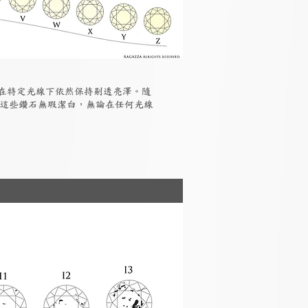
但在特定光線下依然保持剔透亮澤。隨
，這些鑽石無瑕潔白，無論在任何光線