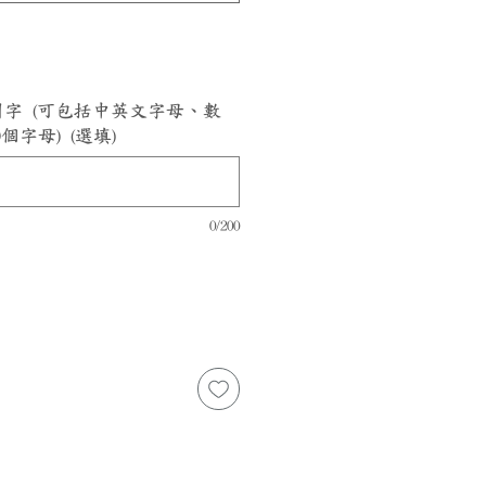
e™ 刻字 (可包括中英文字母、數
字母) (選填)
0/200