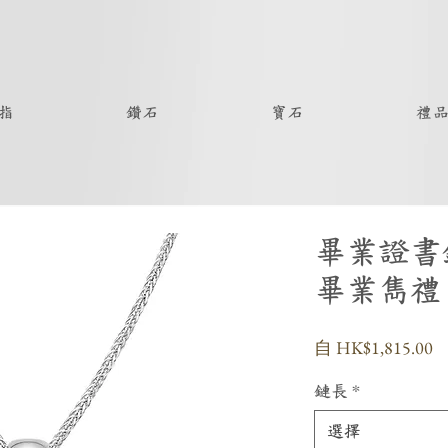
指
鑽石
寶石
禮
畢業證書
畢業雋禮
自
HK$1,815.00
鏈長
*
選擇