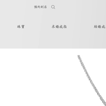
預約到店
珠寶
求婚戒指
結婚戒