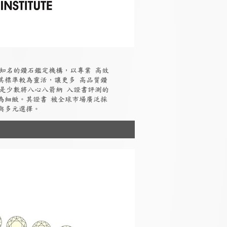
國際知名的鑽石鑑定機構，以專業 高效
其標準較為靈活，讓更多 高品質鑽
I是少數將八心八箭納 入證書評測的
為細緻。其證書 被全球市場廣泛採
與多元選擇。