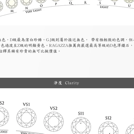
為無色，D級最為潔白珍稀，G-J級則屬於接近無色， 帶有極輕微的色調，
色過渡至Z級的明顯黃色。RAGAZZA推薦與嚴選最高等級的D色澤鑽石
詮釋其稀有珍貴的無可比擬價值。
淨度 Clarity