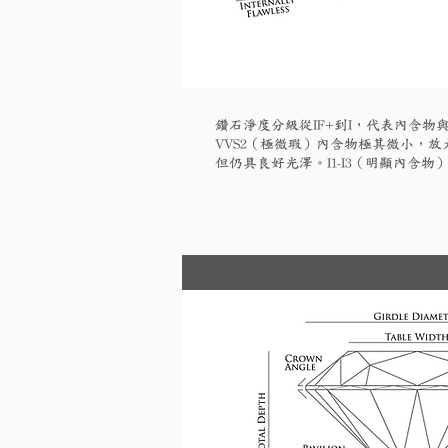
鑽石淨度分級從IF+到I，代表內含物與
VVS2（極微瑕）內含物極其微小，放大
但仍具良好光澤。I1-I3（明顯內含