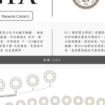
認最具公信力的鑑定機構， 被視
​IGI（國際寶石學院）是
嚴謹，評定精確且 保守，確
的評估體系廣受市場認可。
著，同等級別 下，GIA鑑定的
石展現價值。特別的是，IG
A證書不僅 代表權威，更象徵卓
機構，對切工細節的呈現更
家 的首選標準。
用，為消費者提供可靠保障
色級 Color