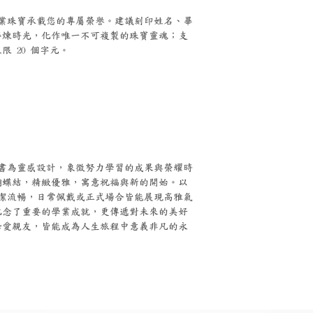
印：讓畢業珠寶承載您的專屬榮譽。建議刻印姓名、畢
淬煉時光，化作唯一不可複製的珠寶靈魂；支
 20 個字元。
書為靈感設計，象徵努力學習的成果與榮耀時
蝴蝶結，精緻優雅，寓意祝福與新的開始。以
條簡潔流暢，日常佩戴或正式場合皆能展現高雅氣
紀念了重要的學業成就，更傳遞對未來的美好
摯愛親友，皆能成為人生旅程中意義非凡的永