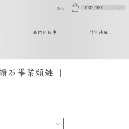
HKD (HK$)
登入
品
我們的故事
門市地址
鑽石畢業頸鏈 |
促
銷
價
格