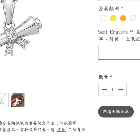
金屬類別
*
Seal Engrav
字、符號，上限20個
數量
*
新增至購物車
0 鉑金適合長期佩戴與重要紀念用途（如欲選擇
銀適合輕量禮品，需較頻繁保養。請
按此
了解貴金