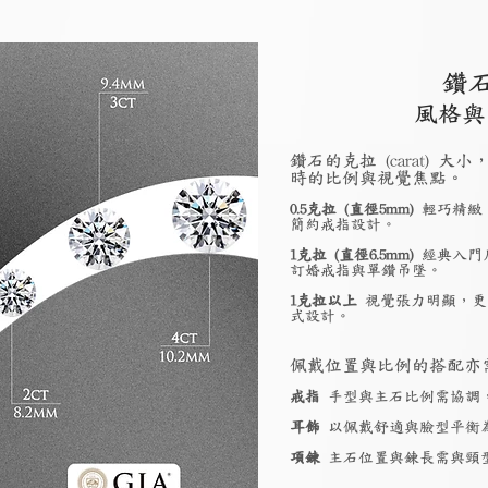
鑽
風格與
鑽石的克拉 (carat)
時的比例與視覺焦點。
0.5克拉 (直徑5mm)
輕巧精緻
簡約戒指設計。
1克拉 (直徑6.5mm)
經典入門
訂婚戒指與單鑽吊墜。
1克拉以上
視覺張力明顯，更
式設計。
佩戴位置與比例的搭配亦
戒指
手型與主石比例需協調
耳飾
以佩戴舒適與臉型平衡
項鍊
主石位置與鍊長需與頸