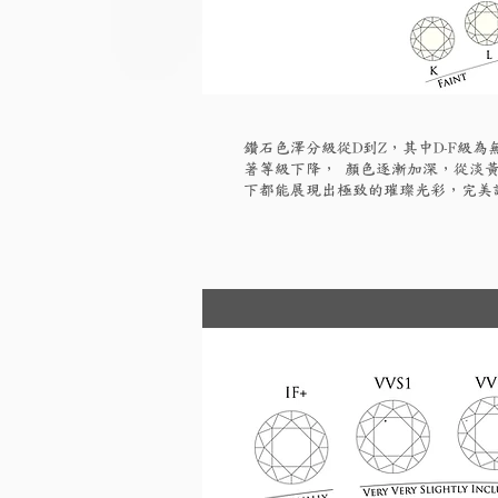
鑽石色澤分級從D到Z，其中D-F級
著等級下降， 顏色逐漸加深，從淡黃
下都能展現出極致的璀璨光彩，完美