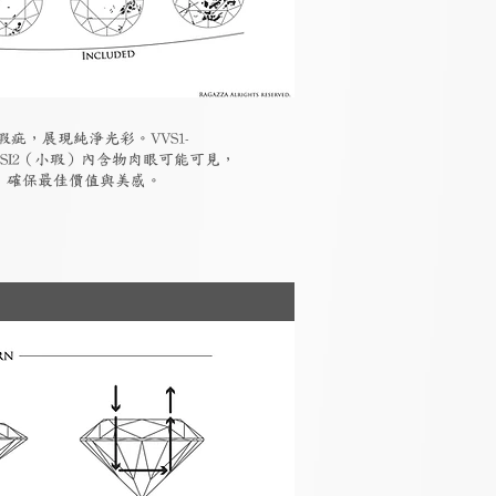
瑕疵，展現純淨光彩。VVS1-
-SI2（小瑕）內含物肉眼可能可見，
素，確保最佳價值與美感。