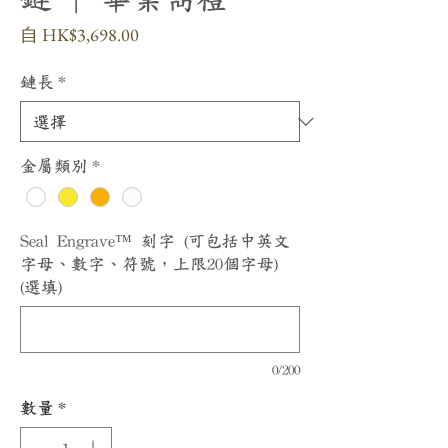
促
自
HK$3,698.00
銷
價
鏈長
*
格
金屬類別
*
Seal Engrave™ 刻字 (可包括中英文
字母、數字、符號，上限20個字母)
(選填)
0/200
數量
*