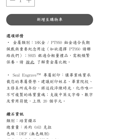
新增至購物車
選項詳情
‧ 金屬類別：18K金 / PT950 鉑金適合長期
佩戴與重要紀念用途（如欲選擇 PT950 請聯
絡我們）；S925 銀適合輕量禮品，需較頻繁
保養。請
按此
了解貴金屬比較。
‧ Seal Engrave™ 專屬刻印：讓畢業珠寶承
載您的專屬榮譽。建議刻印姓名、畢業院校、
主修系所或年份，將這段淬煉時光，化作唯一
不可複製的珠寶靈魂；支援中英文字母、數字
及常用符號，上限 20 個字元。
鑽石資訊
類別：培育鑽石
總重量：共約 0.63 克拉
色級：DEF (無色級別)