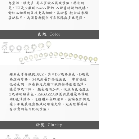
為靈活，讓更多 高品質鑽石展現價值。特別的
是，IGI是少數將八心八箭納 入證書評測的機構，
對切工細節的呈現更為細緻。其證書 被全球市場
廣泛採用，為消費者提供可靠保障與多元選擇。
色級 Color
鑽石色澤分級從D到Z，其中D-F級為無色，D級最
為潔白珍稀，G-J級則屬於接近無色， 帶有極輕
微的色調，但在特定光線下依然保持剔透亮澤。
隨著等級下降， 顏色逐漸加深，從淡黃色過渡至
Z級的明顯黃色。RAGAZZA推薦與嚴選最高等級
的D色澤鑽石，這些鑽石無瑕潔白，無論在任何光
線下都能展現出極致的璀璨光彩，完美詮釋其稀
有珍貴的無可比擬價值。
淨度 Clarity