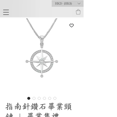
HKD (HK$)
指南針鑽石畢業頸
鏈 | 畢業雋禮