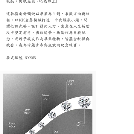
瑕疵：肉眼無瑕 (VS或以上)
這款指南針頸鏈以畢業為主題，象徵方向與啟
程。以18K金屬精緻打造，中央鑲嵌小鑽，閃
耀低調光芒。設計簡約大方，寓意在人生新階
段中堅定前行、勇敢追夢。無論作為自我紀
念，或贈予親友作為畢業禮物，皆蘊含祝福與
啟發，成為珍藏青春與成就的紀念珠寶。
款式編號 600965