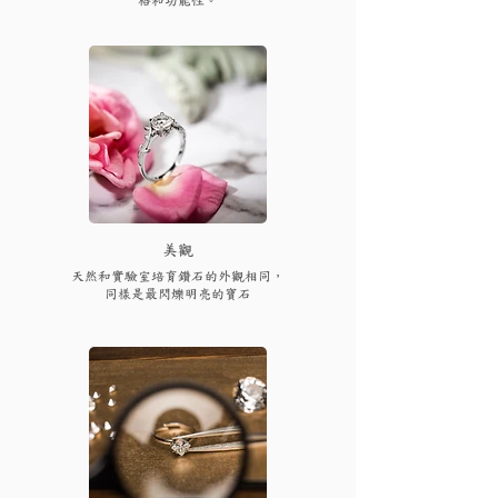
​美觀
天然和實驗室培育鑽石的外觀相同，
同樣是最閃爍明亮的寶石