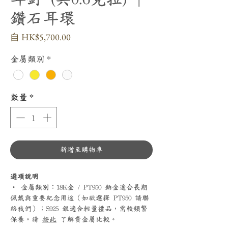
鑽石耳環
促
自
HK$5,700.00
銷
價
金屬類別
*
格
數量
*
新增至購物車
選項說明
‧ 金屬類別：18K金 / PT950 鉑金適合長期
佩戴與重要紀念用途（如欲選擇 PT950 請聯
絡我們）；S925 銀適合輕量禮品，需較頻繁
保養。請
按此
了解貴金屬比較。