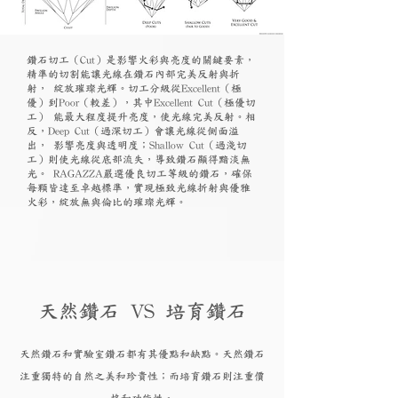
鑽石切工（Cut）是影響火彩與亮度的關鍵要素，
精準的切割能讓光線在鑽石內部完美反射與折
射， 綻放璀璨光輝。切工分級從Excellent（極
優）到Poor（較差），其中Excellent Cut（極優切
工） 能最大程度提升亮度，使光線完美反射。相
反，Deep Cut（過深切工）會讓光線從側面溢
出， 影響亮度與透明度；Shallow Cut（過淺切
工）則使光線從底部流失，導致鑽石顯得黯淡無
光。 RAGAZZA嚴選優良切工等級的鑽石，確保
每顆皆達至卓越標準，實現極致光線折射與優雅
火彩，綻放無與倫比的璀璨光輝。
天然鑽石 VS 培育鑽石
天然鑽石和實驗
室鑽石都有其優點和
缺點。天然鑽石
注重獨特的自然之美和珍貴性；而培育
鑽
石則注重價
格和功能性。