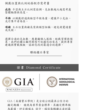
佩戴位置與比例的搭配亦需考量
戒指
手型與主石比例需協調，克拉數越大越需考慮
整體輪廓與高度。
耳飾
以佩戴舒適與臉型平衡為重，建議中小克拉、
光芒集中者為佳。
項鍊
主石位置與鍊長需與頸型相稱，避免視覺過重
或失衡。
選擇合適的克拉數，應兼顧個人風格、配戴習慣與預
算。我們的鑽石顧問團隊可依據您的需求，提供專業
建議與實戴模擬，協助您找到最適合的選擇。
聯絡鑽石專家
證書 Diamond Certificate
GIA（美國寶石學院）是全球公認最具公信力的
鑑定機構， 被視為業界黃金標準。其鑑定標準極
為嚴謹，評定精確且 保守，確保每顆鑽石達到最