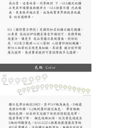
高品質。這意味著，同等級別 下，GIA鑑定的鑽
石更具市場價值與競爭力。GIA證書不僅 代表權
威，更象徵卓越品質，成為珠寶業界與投資收藏
家 的首選標準。
​IGI（國際寶石學院）是國際知名的鑽石鑑定機構，
以專業 高效的評估體系廣受市場認可。其標準較
為靈活，讓更多 高品質鑽石展現價值。特別的
是，IGI是少數將八心八箭納 入證書評測的機構，
對切工細節的呈現更為細緻。其證書 被全球市場
廣泛採用，為消費者提供可靠保障與多元選擇。
色級 Color
鑽石色澤分級從D到Z，其中D-F級為無色，D級最
為潔白珍稀，G-J級則屬於接近無色， 帶有極輕
微的色調，但在特定光線下依然保持剔透亮澤。
隨著等級下降， 顏色逐漸加深，從淡黃色過渡至
Z級的明顯黃色。RAGAZZA推薦與嚴選最高等級
的D色澤鑽石，這些鑽石無瑕潔白，無論在任何光