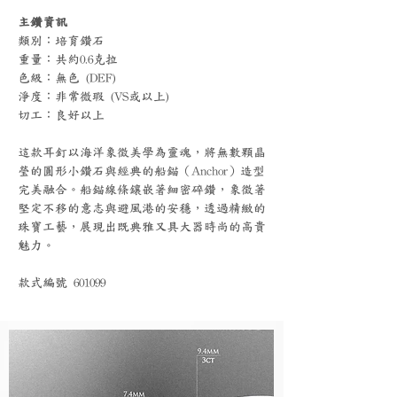
主鑽資訊
類別：培育鑽石
重量：共約0.6克拉
色級：無色 (DEF)
淨度：非常微瑕 (VS或以上)
切工：良好以上
這款耳釘以海洋象徵美學為靈魂，將無數顆晶
瑩的圓形小鑽石與經典的船錨（Anchor）造型
完美融合。船錨線條鑲嵌著細密碎鑽，象徵著
堅定不移的意志與避風港的安穩，透過精緻的
珠寶工藝，展現出既典雅又具大器時尚的高貴
魅力。
款式編號 601099