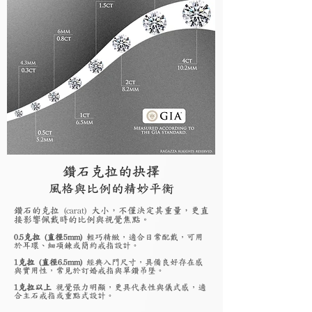
鑽石克拉的抉擇
風格與比例的精妙平衡
鑽石的克拉 (carat) 大小，不僅決定其重量，更直
接影響佩戴時的比例與視覺焦點。
0.5克拉 (直徑5mm)
輕巧精緻，適合日常配戴，可用
於耳環、細項鍊或簡約戒指設計。
1克拉 (直徑6.5mm)
經典入門尺寸，具備良好存在感
與實用性，常見於訂婚戒指與單鑽吊墜。
1克拉以上
視覺張力明顯，更具代表性與儀式感，適
合主石戒指或重點式設計。