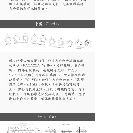
線下都能展現出極致的璀璨光彩，完美詮釋其稀
有珍貴的無可比擬價值。
淨度 Clarity
鑽石淨度分級從IF+到I，代表內含物與表面瑕疵
的多少。RAGAZZA 的 IF+（內部無瑕）極為稀
有， 內部毫無瑕疵，展現純淨光彩。VVS1-
VVS2（極微瑕）內含物極其微小，放大檢視亦難
以察覺。 VS1-VS2（微瑕）內含物輕微，不影響
鑽石火彩。SI1-SI2（小瑕）內含物肉眼可能可
見， 但仍具良好光澤。I1-I3（明顯內含物）內含
物較多，可能影響透明度與亮度。 選購時，應平
衡4c中的其它因素，確保最佳價值與美感。
切工 Cut