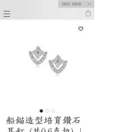
HKD (HK$)
船錨造型培育鑽石
耳釘 (共0.6克拉) |