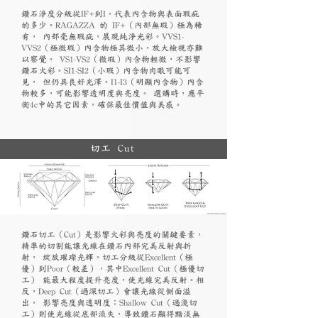
鑽石淨度分級從IF+到I，代表內含物與表面瑕疵
的多少。RAGAZZA 的 IF+（內部無瑕）極為稀
有， 內部毫無瑕疵，展現純淨光彩。VVS1-
VVS2（極微瑕）內含物極其微小，放大檢視亦難
以察覺。 VS1-VS2（微瑕）內含物輕微，不影響
鑽石火彩。SI1-SI2（小瑕）內含物肉眼可能可
見， 但仍具良好光澤。I1-I3（明顯內含物）內含
物較多，可能影響透明度與亮度。 選購時，應平
衡4c中的其它因素，確保最佳價值與美感。
切工 Cut
鑽石切工（Cut）是影響火彩與亮度的關鍵要素，
精準的切割能讓光線在鑽石內部完美反射與折
射， 綻放璀璨光輝。切工分級從Excellent（極
優）到Poor（較差），其中Excellent Cut（極優切
工） 能最大程度提升亮度，使光線完美反射。相
反，Deep Cut（過深切工）會讓光線從側面溢
出， 影響亮度與透明度；Shallow Cut（過淺切
工）則使光線從底部流失，導致鑽石顯得黯淡無