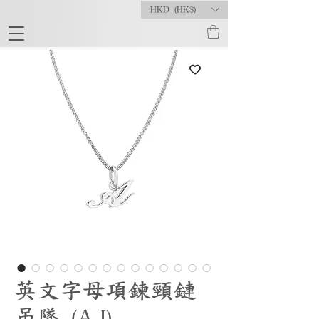
HKD (HK$)
英文字母項鍊頸鏈
吊墜 (A-J)