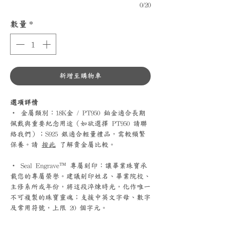
0/20
數量
*
新增至購物車
選項詳情
‧ 金屬類別：18K金 / PT950 鉑金適合長期
佩戴與重要紀念用途（如欲選擇 PT950 請聯
絡我們）；S925 銀適合輕量禮品，需較頻繁
保養。請
按此
了解貴金屬比較。
‧ Seal Engrave™ 專屬刻印：讓畢業珠寶承
載您的專屬榮譽。建議刻印姓名、畢業院校、
主修系所或年份，將這段淬煉時光，化作唯一
不可複製的珠寶靈魂；支援中英文字母、數字
及常用符號，上限 20 個字元。