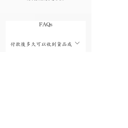
FAQs
付款後多久可以收到貨品或
取貨?
視乎存貨，部分現貨產品可以即日來店
取貨或3個工作天內寄出(物流詳情)，而
我需要為產品支付稅項嗎?
沒有現貨的產品需要3至4星期製作。海
外地區(香港、澳門、台灣和馬來西亞以
香港、澳門、馬來西亞免稅，台灣稅金
外地區)貨運時間一般為10至56天(國際物
為總金額的5%。有關其他國家/地區的稅
有保養或退換服務嗎?
流資訊按此)。如需查詢現貨或加急製作
項，將在包裹送達收件人的國家/地區時
請按此聯絡我們。
由當地快遞公司通知您實際金額，並直
購自本店的珠寶均可享有終身保養 (售
接向您收取稅款。如需查詢稅款金額，
後服務詳情按此)；收貨日起7天內可無條
18K金、鉑金、925銀有什麼
您可以參考第三方稅金估算器