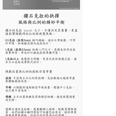
鑽石克拉的抉擇
風格與比例的精妙平衡
鑽石的克拉 (carat) 大小，不僅決定其重量，更直
接影響佩戴時的比例與視覺焦點。
0.5克拉 (直徑5mm)
輕巧精緻，適合日常配戴，可用
於耳環、細項鍊或簡約戒指設計。
1克拉 (直徑6.5mm)
經典入門尺寸，具備良好存在感
與實用性，常見於訂婚戒指與單鑽吊墜。
1克拉以上
視覺張力明顯，更具代表性與儀式感，適
合主石戒指或重點式設計。
佩戴位置與比例的搭配亦需考量
戒指
手型與主石比例需協調，克拉數越大越需考慮
整體輪廓與高度。
耳飾
以佩戴舒適與臉型平衡為重，建議中小克拉、
光芒集中者為佳。
項鍊
主石位置與鍊長需與頸型相稱，避免視覺過重
或失衡。
選擇合適的克拉數，應兼顧個人風格、配戴習慣與預
算。我們的鑽石顧問團隊可依據您的需求，提供專業
建議與實戴模擬，協助您找到最適合的選擇。