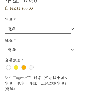
促
自
HK$1,500.00
銷
價
字母
*
格
鏈長
*
金屬類別
*
Seal Engrave™ 刻字 (可包括中英文
字母、數字、符號，上限20個字母)
(選填)