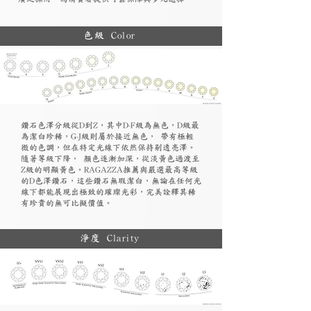
色級 Color
鑽石色澤分級從D到Z，其中D-F級為無色，D級最
為潔白珍稀，G-J級則屬於接近無色， 帶有極輕
微的色調，但在特定光線下依然保持剔透亮澤。
隨著等級下降， 顏色逐漸加深，從淡黃色過渡至
Z級的明顯黃色。RAGAZZA推薦與嚴選最高等級
的D色澤鑽石，這些鑽石無瑕潔白，無論在任何光
線下都能展現出極致的璀璨光彩，完美詮釋其稀
有珍貴的無可比擬價值。
淨度 Clarity