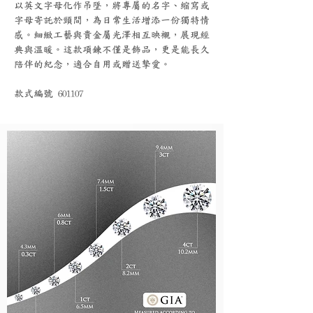
以英文字母化作吊墜，將專屬的名字、縮寫或
字母寄託於頸間，為日常生活增添一份獨特情
感。細緻工藝與貴金屬光澤相互映襯，展現經
典與溫暖。這款項鍊不僅是飾品，更是能長久
陪伴的紀念，適合自用或贈送摯愛。
款式編號 601107