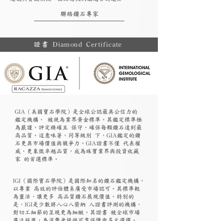
聯絡鑽石專家
證書 Diamond Certificate
GIA（美國寶石學院）是全球公認最具公信力的
鑑定機構， 被視為業界黃金標準。其鑑定標準極
為嚴謹，評定精確且 保守，確保每顆鑽石達到最
高品質。這意味著，同等級別 下，GIA鑑定的鑽
石更具市場價值與競爭力。GIA證書不僅 代表權
威，更象徵卓越品質，成為珠寶業界與投資收藏
家 的首選標準。
​IGI（國際寶石學院）是國際知名的鑽石鑑定機構，
以專業 高效的評估體系廣受市場認可。其標準較
為靈活，讓更多 高品質鑽石展現價值。特別的
是，IGI是少數將八心八箭納 入證書評測的機構，
對切工細節的呈現更為細緻。其證書 被全球市場
廣泛採用，為消費者提供可靠保障與多元選擇。