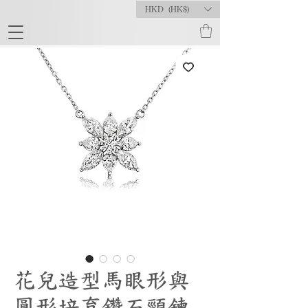
HKD (HK$)
花兒造型馬眼形與
圓形培育鑽石頸鍊