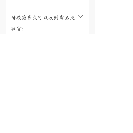
付款後多久可以收到貨品或
取貨?
視乎存貨，部分現貨產品可以即日來店
取貨或3個工作天內寄出(物流詳情)，而
我需要為產品支付稅項嗎?
沒有現貨的產品需要3至4星期製作。海
外地區(香港、澳門、台灣和馬來西亞以
香港、澳門、馬來西亞免稅，台灣稅金
外地區)貨運時間一般為10至56天(國際物
為總金額的5%。有關其他國家/地區的稅
有保養或退換服務嗎?
流資訊按此)。如需查詢現貨或加急製作
項，將在包裹送達收件人的國家/地區時
請按此聯絡我們。
由當地快遞公司通知您實際金額，並直
購自本店的珠寶均可享有終身保養 (售
接向您收取稅款。如需查詢稅款金額，
後服務詳情按此)；收貨日起7天內可無條
18K金、鉑金、925銀有什麼
您可以參考第三方稅金估算器
件替換任何產品 (訂製產品除外)；如產
SimplyDuty，但請注意實際金額以當地
分別?
品與貨品陳述不相符，本司將回收產品
收取時的計算為準。如有任何疑問，請
並全額退款，其他情況下恕不退款 (退
聯繫我們的客戶服務。(備註: 國際訂單
換政策按此) 。
18K白金(AU750) 18K白金是由75%珍貴金
將從香港進口)