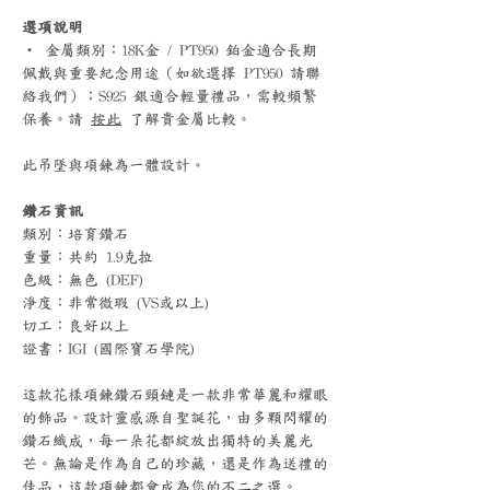
選項說明
‧ 金屬類別：18K金 / PT950 鉑金適合長期
佩戴與重要紀念用途（如欲選擇 PT950 請聯
絡我們）；S925 銀適合輕量禮品，需較頻繁
保養。請
按此
了解貴金屬比較。
此吊墜與項鍊為一體設計。
鑽石資訊
類別：培育鑽石
重量：共約 1.9克拉
色級：無色 (DEF)
淨度：非常微瑕 (VS或以上)
切工：良好以上
證書：IGI (國際寶石學院)
這款花樣項鍊鑽石頸鏈是一款非常華麗和耀眼
的飾品。設計靈感源自聖誕花，由多顆閃耀的
鑽石織成，每一朵花都綻放出獨特的美麗光
芒。無論是作為自己的珍藏，還是作為送禮的
佳品，這款項鍊都會成為您的不二之選。