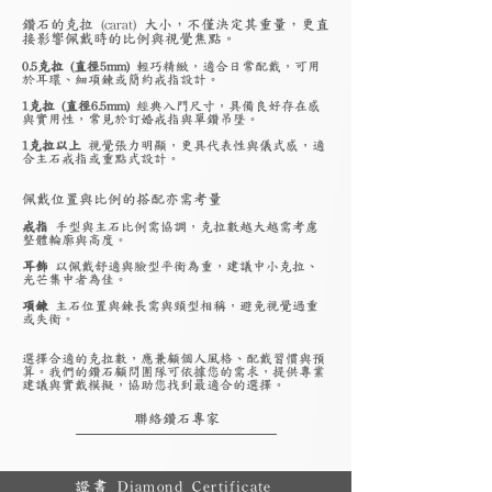
鑽石的克拉 (carat) 大小，不僅決定其重量，更直
接影響佩戴時的比例與視覺焦點。
0.5克拉 (直徑5mm)
輕巧精緻，適合日常配戴，可用
於耳環、細項鍊或簡約戒指設計。
1克拉 (直徑6.5mm)
經典入門尺寸，具備良好存在感
與實用性，常見於訂婚戒指與單鑽吊墜。
1克拉以上
視覺張力明顯，更具代表性與儀式感，適
合主石戒指或重點式設計。
佩戴位置與比例的搭配亦需考量
戒指
手型與主石比例需協調，克拉數越大越需考慮
整體輪廓與高度。
耳飾
以佩戴舒適與臉型平衡為重，建議中小克拉、
光芒集中者為佳。
項鍊
主石位置與鍊長需與頸型相稱，避免視覺過重
或失衡。
選擇合適的克拉數，應兼顧個人風格、配戴習慣與預
算。我們的鑽石顧問團隊可依據您的需求，提供專業
建議與實戴模擬，協助您找到最適合的選擇。
聯絡鑽石專家
證書 Diamond Certificate