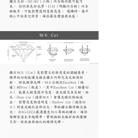
鑽石火彩。SI1-SI2（小瑕）內含物肉眼可能可
見， 但仍具良好光澤。I1-I3（明顯內含物）內含
物較多，可能影響透明度與亮度。 選購時，應平
衡4c中的其它因素，確保最佳價值與美感。
切工 Cut
鑽石切工（Cut）是影響火彩與亮度的關鍵要素，
精準的切割能讓光線在鑽石內部完美反射與折
射， 綻放璀璨光輝。切工分級從Excellent（極
優）到Poor（較差），其中Excellent Cut（極優切
工） 能最大程度提升亮度，使光線完美反射。相
反，Deep Cut（過深切工）會讓光線從側面溢
出， 影響亮度與透明度；Shallow Cut（過淺切
工）則使光線從底部流失，導致鑽石顯得黯淡無
光。 RAGAZZA嚴選優良切工等級的鑽石，確保
每顆皆達至卓越標準，實現極致光線折射與優雅
火彩，綻放無與倫比的璀璨光輝。