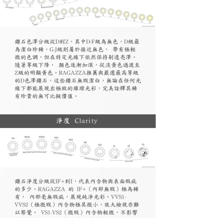
鑽石色澤分級從D到Z，其中D-F級為無色，D級最
為潔白珍稀，G-J級則屬於接近無色， 帶有極輕
微的色調，但在特定光線下依然保持剔透亮澤。
隨著等級下降， 顏色逐漸加深，從淡黃色過渡至
Z級的明顯黃色。RAGAZZA推薦與嚴選最高等級
的D色澤鑽石，這些鑽石無瑕潔白，無論在任何光
線下都能展現出極致的璀璨光彩，完美詮釋其稀
有珍貴的無可比擬價值。
淨度 Clarity
鑽石淨度分級從IF+到I，代表內含物與表面瑕疵
的多少。RAGAZZA 的 IF+（內部無瑕）極為稀
有， 內部毫無瑕疵，展現純淨光彩。VVS1-
VVS2（極微瑕）內含物極其微小，放大檢視亦難
以察覺。 VS1-VS2（微瑕）內含物輕微，不影響