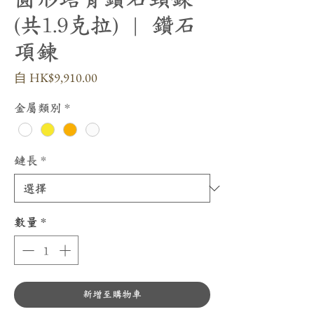
(共1.9克拉) | 鑽石
項鍊
促
自
HK$9,910.00
銷
價
金屬類別
*
格
鏈長
*
數量
*
新增至購物車