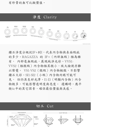
有珍貴的無可比擬價值。
淨度 Clarity
鑽石淨度分級從IF+到I，代表內含物與表面瑕疵
的多少。RAGAZZA 的 IF+（內部無瑕）極為稀
有， 內部毫無瑕疵，展現純淨光彩。VVS1-
VVS2（極微瑕）內含物極其微小，放大檢視亦難
以察覺。 VS1-VS2（微瑕）內含物輕微，不影響
鑽石火彩。SI1-SI2（小瑕）內含物肉眼可能可
見， 但仍具良好光澤。I1-I3（明顯內含物）內含
物較多，可能影響透明度與亮度。 選購時，應平
衡4c中的其它因素，確保最佳價值與美感。
切工 Cut