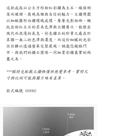
這款戒指以公主方形粉紅彩鑽為主石，線條俐
落而璀璨，展現高雅與自信的魅力。主鑽周圍
以細緻圓形白鑽環繞戒環，層層光影相映，襯
托出粉紅主石的柔美色澤與立體層次，散發出
現代而浪漫的氣息。彩色鑽石的珍貴之處在於
其獨一無二的色澤與濃度，而這份細膩的光彩
往往難以透過螢幕完整展現。誠邀您親臨門
市，與我們的鑽石團隊一同細賞彩鑽真實的絢
麗之美。
***模特兒配戴之鑽飾僅供視覺參考，實際尺
寸與比例可能與圖片略有差異。
款式編號 600982