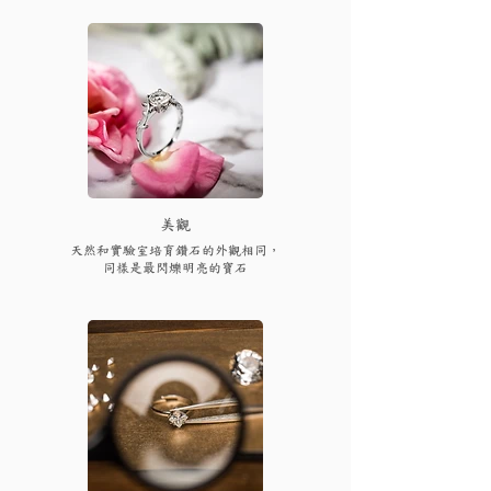
​美觀
天然和實驗室培育鑽石的外觀相同，
同樣是最閃爍明亮的寶石