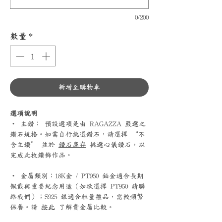
0/200
數量
*
新增至購物車
選項說明
‧ 主鑽： 預設選項是由 RAGAZZA 嚴選之
鑽石規格。如需自行挑選鑽石，請選擇 “不
含主鑽” 並於
鑽石庫存
挑選心儀鑽石，以
完成此枚鑽飾作品。
‧ 金屬類別：18K金 / PT950 鉑金適合長期
佩戴與重要紀念用途（如欲選擇 PT950 請聯
絡我們）；S925 銀適合輕量禮品，需較頻繁
保養。請
按此
了解貴金屬比較。