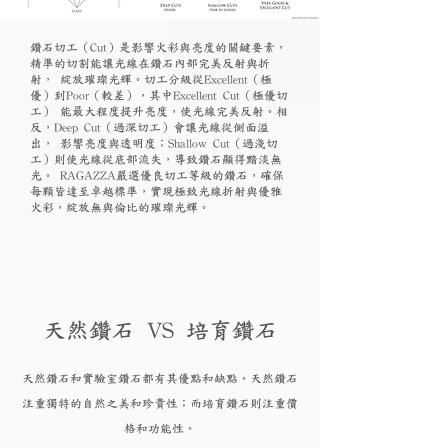
鑽石切工（Cut）是影響火彩與亮度的關鍵要素，
精準的切割能讓光線在鑽石內部完美反射與折
射， 綻放璀璨光輝。切工分級從Excellent（極
優）到Poor（較差），其中Excellent Cut（極優切
工） 能最大程度提升亮度，使光線完美反射。相
反，Deep Cut（過深切工）會讓光線從側面溢
出， 影響亮度與透明度；Shallow Cut（過淺切
工）則使光線從底部流失，導致鑽石顯得黯淡無
光。 RAGAZZA嚴選優良切工等級的鑽石，確保
每顆皆達至卓越標準，實現極致光線折射與優雅
火彩，綻放無與倫比的璀璨光輝。
天然鑽石 VS 培育鑽石
天然鑽石和實驗
室鑽石都有其優點和
缺點。天然鑽石
注重獨特的自然之美和珍貴性；而培育
鑽
石則注重價
格和功能性。