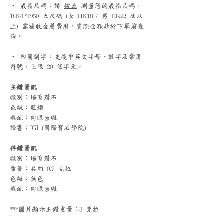
‧ 戒指尺碼：請
按此
測量您的戒指尺碼。
18K/PT950 大尺碼 (女 HK18 / 男 HK22 及以
上) 需補收金屬費用，實際金額請於下單前查
詢。
‧ 內圈刻字：支援中英文字母、數字及常用
符號，上限 20 個字元。
主鑽資訊
類別：培育鑽石
色級：藍鑽
瑕疵：肉眼無瑕
證書：IGI (國際寶石學院)
伴鑽資訊
類別：培育鑽石
重量：共約 0.7 克拉
色級：無色
瑕疵：肉眼無瑕
***圖片顯示主鑽重量：3 克拉