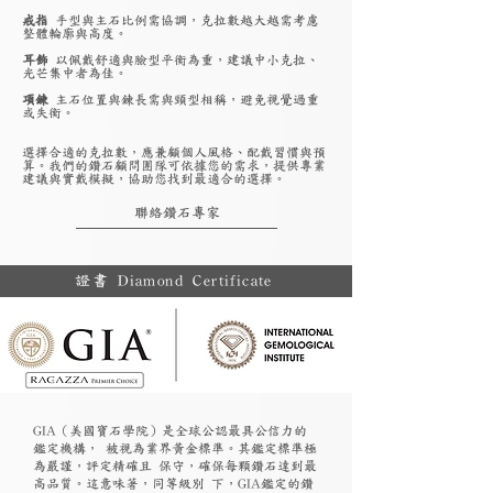
戒指
手型與主石比例需協調，克拉數越大越需考慮
整體輪廓與高度。
耳飾
以佩戴舒適與臉型平衡為重，建議中小克拉、
光芒集中者為佳。
項鍊
主石位置與鍊長需與頸型相稱，避免視覺過重
或失衡。
選擇合適的克拉數，應兼顧個人風格、配戴習慣與預
算。我們的鑽石顧問團隊可依據您的需求，提供專業
建議與實戴模擬，協助您找到最適合的選擇。
聯絡鑽石專家
證書 Diamond Certificate
GIA（美國寶石學院）是全球公認最具公信力的
鑑定機構， 被視為業界黃金標準。其鑑定標準極
為嚴謹，評定精確且 保守，確保每顆鑽石達到最
高品質。這意味著，同等級別 下，GIA鑑定的鑽