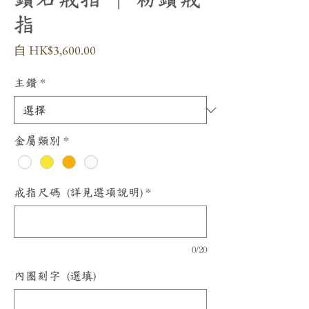
指
促
自
HK$3,600.00
銷
價
主鑽
*
格
金屬類別
*
戒指尺碼 (詳見選項說明)
*
0/20
內圈刻字 (選填)