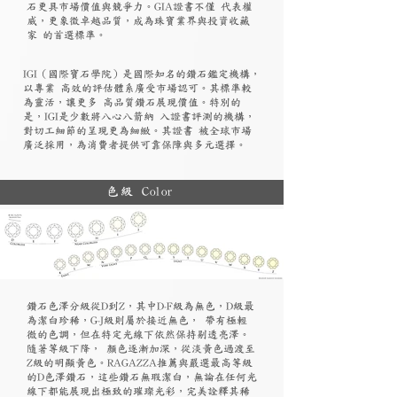
石更具市場價值與競爭力。GIA證書不僅 代表權
威，更象徵卓越品質，成為珠寶業界與投資收藏
家 的首選標準。
​IGI（國際寶石學院）是國際知名的鑽石鑑定機構，
以專業 高效的評估體系廣受市場認可。其標準較
為靈活，讓更多 高品質鑽石展現價值。特別的
是，IGI是少數將八心八箭納 入證書評測的機構，
對切工細節的呈現更為細緻。其證書 被全球市場
廣泛採用，為消費者提供可靠保障與多元選擇。
色級 Color
鑽石色澤分級從D到Z，其中D-F級為無色，D級最
為潔白珍稀，G-J級則屬於接近無色， 帶有極輕
微的色調，但在特定光線下依然保持剔透亮澤。
隨著等級下降， 顏色逐漸加深，從淡黃色過渡至
Z級的明顯黃色。RAGAZZA推薦與嚴選最高等級
的D色澤鑽石，這些鑽石無瑕潔白，無論在任何光
線下都能展現出極致的璀璨光彩，完美詮釋其稀