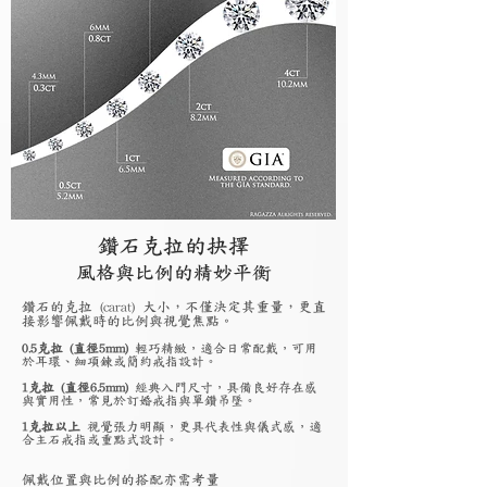
鑽石克拉的抉擇
風格與比例的精妙平衡
鑽石的克拉 (carat) 大小，不僅決定其重量，更直
接影響佩戴時的比例與視覺焦點。
0.5克拉 (直徑5mm)
輕巧精緻，適合日常配戴，可用
於耳環、細項鍊或簡約戒指設計。
1克拉 (直徑6.5mm)
經典入門尺寸，具備良好存在感
與實用性，常見於訂婚戒指與單鑽吊墜。
1克拉以上
視覺張力明顯，更具代表性與儀式感，適
合主石戒指或重點式設計。
佩戴位置與比例的搭配亦需考量