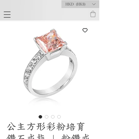
HKD (HK$)
公主方形彩粉培育
鑽石戒指 | 粉鑽戒