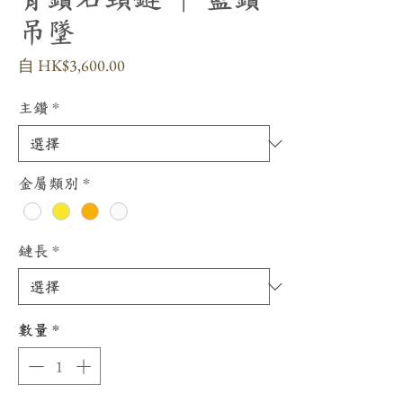
吊墜
促
自
HK$3,600.00
銷
價
主鑽
*
格
金屬類別
*
鏈長
*
數量
*