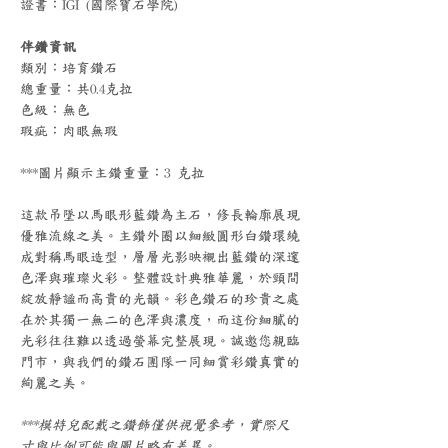
證書：IGI (國際寶石學院)
伴鑽資訊
類別：培育鑽石
總重量：共0.4克拉
色級：無色
瑕疵：肉眼無瑕
***圖片顯示主鑽重量：3 克拉
這款吊墜以馬眼形藍鑽為主石，修長輪廓展現
優雅流線之美。主鑽外圈以細緻圓形白鑽環繞
成對稱馬眼造型，層層光影映襯出藍鑽的深邃
色澤與璀璨火彩。整體設計典雅華麗，於頸間
綻放靜謐而高貴的光韻。彩色鑽石的珍貴之處
在於其獨一無二的色澤與濃度，而這份細膩的
光彩往往難以透過螢幕完整展現。誠邀您親臨
門市，與我們的鑽石團隊一同細賞彩鑽真實的
絢麗之美。
***模特兒配戴之鑽飾僅供視覺參考，實際尺
寸與比例可能與圖片略有差異。