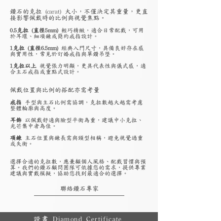
鑽石的克拉 (carat) 大小，不僅決定其重量，更直
接影響佩戴時的比例與視覺焦點。
0.5克拉 (直徑5mm)
輕巧精緻，適合日常配戴，可用
於耳環、細項鍊或簡約戒指設計。
1克拉 (直徑6.5mm)
經典入門尺寸，具備良好存在感
與實用性，常見於訂婚戒指與單鑽吊墜。
1克拉以上
視覺張力明顯，更具代表性與儀式感，適
合主石戒指或重點式設計。
佩戴位置與比例的搭配亦需考量
戒指
手型與主石比例需協調，克拉數越大越需考慮
整體輪廓與高度。
耳飾
以佩戴舒適與臉型平衡為重，建議中小克拉、
光芒集中者為佳。
項鍊
主石位置與鍊長需與頸型相稱，避免視覺過重
或失衡。
選擇合適的克拉數，應兼顧個人風格、配戴習慣與預
算。我們的鑽石顧問團隊可依據您的需求，提供專業
建議與實戴模擬，協助您找到最適合的選擇。
聯絡鑽石專家
證書 Diamond Certificate