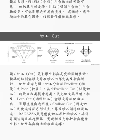
鑽石火彩。SI1-SI2（小瑕）內含物肉眼可能可
見， 但仍具良好光澤。I1-I3（明顯內含物）內含
物較多，可能影響透明度與亮度。 選購時，應平
衡4c中的其它因素，確保最佳價值與美感。
切工 Cut
鑽石切工（Cut）是影響火彩與亮度的關鍵要素，
精準的切割能讓光線在鑽石內部完美反射與折
射， 綻放璀璨光輝。切工分級從Excellent（極
優）到Poor（較差），其中Excellent Cut（極優切
工） 能最大程度提升亮度，使光線完美反射。相
反，Deep Cut（過深切工）會讓光線從側面溢
出， 影響亮度與透明度；Shallow Cut（過淺切
工）則使光線從底部流失，導致鑽石顯得黯淡無
光。 RAGAZZA嚴選優良切工等級的鑽石，確保
每顆皆達至卓越標準，實現極致光線折射與優雅
火彩，綻放無與倫比的璀璨光輝。