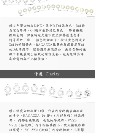
鑽石色澤分級從D到Z，其中D-F級為無色，D級最
為潔白珍稀，G-J級則屬於接近無色， 帶有極輕
微的色調，但在特定光線下依然保持剔透亮澤。
隨著等級下降， 顏色逐漸加深，從淡黃色過渡至
Z級的明顯黃色。RAGAZZA推薦與嚴選最高等級
的D色澤鑽石，這些鑽石無瑕潔白，無論在任何光
線下都能展現出極致的璀璨光彩，完美詮釋其稀
有珍貴的無可比擬價值。
淨度 Clarity
鑽石淨度分級從IF+到I，代表內含物與表面瑕疵
的多少。RAGAZZA 的 IF+（內部無瑕）極為稀
有， 內部毫無瑕疵，展現純淨光彩。VVS1-
VVS2（極微瑕）內含物極其微小，放大檢視亦難
以察覺。 VS1-VS2（微瑕）內含物輕微，不影響