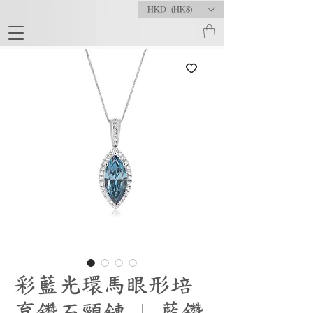
HKD (HK$)
彩藍光環馬眼形培
育鑽石頸鏈 | 藍鑽