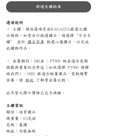
新增至購物車
選項說明
‧ 主鑽：預設選項是由RAGAZZA嚴選之鑽
石規格。如需自行挑選鑽石，請選擇“不含主
鑽” 並於
鑽石存庫
挑選心儀鑽石，以完成
此鑽飾作品。
‧ 金屬類別：18K金 / PT950 鉑金適合長期
佩戴與重要紀念用途（如欲選擇 PT950 請聯
絡我們）；S925 銀適合輕量禮品，需較頻繁
保養。請
按此
了解貴金屬比較。
此吊墜之標示價格已包含項鍊。
主鑽資訊
類別：培育鑽石
總重量：0.5克拉
色級：藍鑽
瑕疵：肉眼無瑕