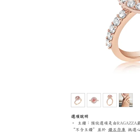
選項說明
‧ 主鑽：預設選項是由RAGAZZ
“不含主鑽”並於
鑽石存庫
挑選心