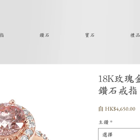
指
鑽石
寶石
禮
18K玫
鑽石戒指
自
HK$4,650.00
主鑽
*
選擇