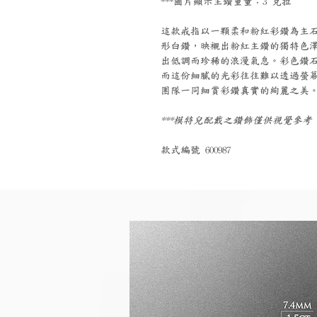
***圖片顯示主鑽重量：3 克拉
這款戒指以一顆柔和粉紅彩鑽為主
形白鑽，映襯出粉紅主鑽的獨特色
出低調而珍稀的浪漫氣息。彩色鑽
而這份細膩的光彩往往難以透過螢
團隊一同細賞彩鑽真實的絢麗之美
***模特兒配戴之鑽飾僅供視覺參
款式編號 600987