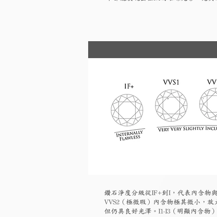
鑽石淨度分級從IF+到I，代表內含物與
VVS2（極微瑕）內含物極其微小，放大
但仍具良好光澤。I1-I3（明顯內含