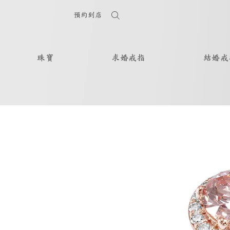
預約到店
珠寶
求婚戒指
結婚戒