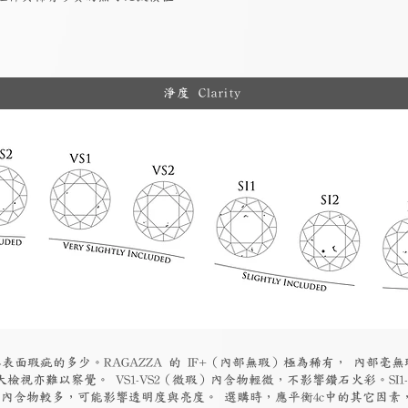
淨度 Clarity
表面瑕疵的多少。RAGAZZA 的 IF+（內部無瑕）極為稀有， 內部毫無
檢視亦難以察覺。 VS1-VS2（微瑕）內含物輕微，不影響鑽石火彩。SI1
物）內含物較多，可能影響透明度與亮度。 選購時，應平衡4c中的其它因