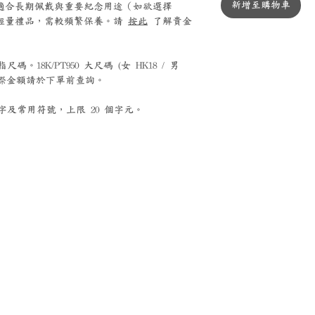
新增至購物車
0 鉑金適合長期佩戴與重要紀念用途（如欲選擇
銀適合輕量禮品，需較頻繁保養。請
按此
了解貴金
。18K/PT950 大尺碼 (女 HK18 / 男
，實際金額請於下單前查詢。
及常用符號，上限 20 個字元。