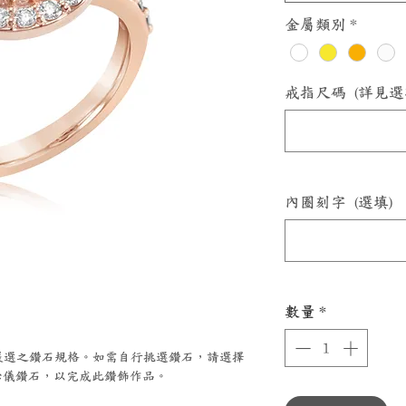
金屬類別
*
戒指尺碼 (詳見選
內圈刻字 (選填)
數量
*
A嚴選之鑽石規格。如需自行挑選鑽石，請選擇
儀鑽石，以完成此鑽飾作品。