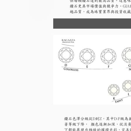
保每顆鑽石達到最高品質。這意味
鑽石更具市場價值與競爭力。GI
越品質，成為珠寶業界與投資收藏
鑽石色澤分級從D到Z，其中D-F級
著等級下降， 顏色逐漸加深，從淡黃
下都能展現出極致的璀璨光彩，完美