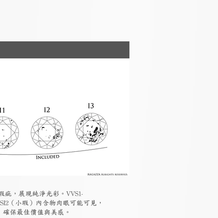
瑕疵，展現純淨光彩。VVS1-
-SI2（小瑕）內含物肉眼可能可見，
素，確保最佳價值與美感。