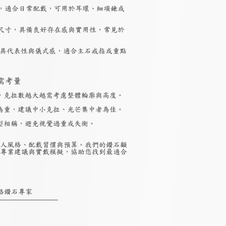
，適合日常配戴，可用於耳環、細項鍊或
尺寸，具備良好存在感與實用性，常見於
具代表性與儀式感，適合主石戒指或重點
需考量
，克拉數越大越需考慮整體輪廓與高度。
為重，建議中小克拉、光芒集中者為佳。
型相稱，避免視覺過重或失衡。
人風格、配戴習慣與預算。我們的鑽石顧
專業建議與實戴模擬，協助您找到最適合
絡鑽石專家