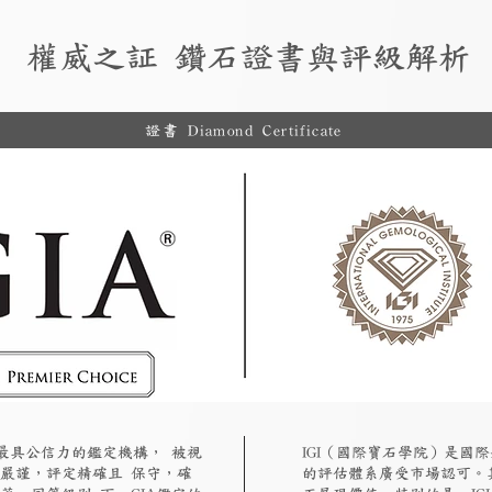
權威之証 鑽石證書與評級解析
證書 Diamond Certificate
認最具公信力的鑑定機構， 被視
​IGI（國際寶石學院）是
嚴謹，評定精確且 保守，確
的評估體系廣受市場認可。