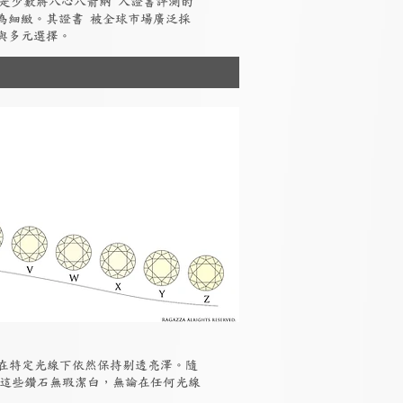
I是少數將八心八箭納 入證書評測的
為細緻。其證書 被全球市場廣泛採
與多元選擇。
但在特定光線下依然保持剔透亮澤。隨
，這些鑽石無瑕潔白，無論在任何光線