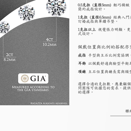
0.5克拉 (直徑5mm)
輕巧精緻
簡約戒指設計。
1克拉 (直徑6.5mm)
經典入門
訂婚戒指與單鑽吊墜。
1克拉以上
視覺張力明顯，更
式設計。
佩戴位置與比例的搭配亦
戒指
手型與主石比例需協調
耳飾
以佩戴舒適與臉型平衡
項鍊
主石位置與鍊長需與頸
選擇合適的克拉數，應兼顧個
問團隊可依據您的需求，提供
的選擇。
聯