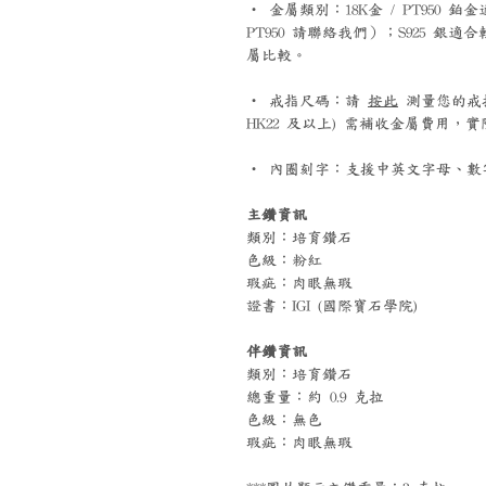
‧ 金屬類別：18K金 / PT95
PT950 請聯絡我們）；S925 
屬比較。
‧ 戒指尺碼：請
按此
測量您的戒指尺碼
HK22 及以上) 需補收金屬費用
‧ 內圈刻字：支援中英文字母、數字
主鑽資訊
類別：培育鑽石
色級：粉紅
瑕疵：肉眼無瑕
證書：IGI (國際寶石學院)
伴鑽資訊
類別：培育鑽石
總重量：約 0.9 克拉
色級：無色
瑕疵：肉眼無瑕