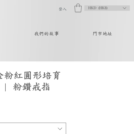
HKD (HK$)
登入
品
我們的故事
門市地址
瑰金粉紅圓形培育
 | 粉鑽戒指
促
銷
價
格