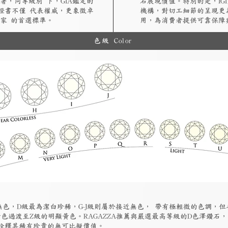
著，同等級別 下，GIA鑑定的
石展現價值。特別的是，IG
A證書不僅 代表權威，更象徵卓
機構，對切工細節的呈現更
家 的首選標準。
用，為消費者提供可靠保障
色級 Color
為無色，D級最為潔白珍稀，G-J級則屬於接近無色， 帶有極輕微的色調，
色過渡至Z級的明顯黃色。RAGAZZA推薦與嚴選最高等級的D色澤鑽石
詮釋其稀有珍貴的無可比擬價值。