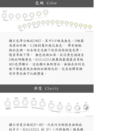
色級 Color
鑽石色澤分級從D到Z，其中D-F級為無色，D級最
為潔白珍稀，G-J級則屬於接近無色， 帶有極輕
微的色調，但在特定光線下依然保持剔透亮澤。
隨著等級下降， 顏色逐漸加深，從淡黃色過渡至
Z級的明顯黃色。RAGAZZA推薦與嚴選最高等級
的D色澤鑽石，這些鑽石無瑕潔白，無論在任何光
線下都能展現出極致的璀璨光彩，完美詮釋其稀
有珍貴的無可比擬價值。
淨度 Clarity
鑽石淨度分級從IF+到I，代表內含物與表面瑕疵
的多少。RAGAZZA 的 IF+（內部無瑕）極為稀