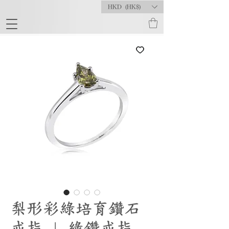
HKD (HK$)
梨形彩綠培育鑽石
戒指 | 綠鑽戒指