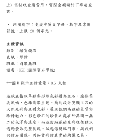
上) 需補收金屬費用，實際金額請於下單前查
詢。
‧ 內圈刻字：支援中英文字母、數字及常用
符號，上限 20 個字元。
主鑽資訊
類別：培育鑽石
色級：綠鑽
瑕疵：肉眼無瑕
證書：IGI (國際寶石學院)
***圖片顯示主鑽重量：0.5 克拉
這款戒指以單顆梨形綠色彩鑽為主石，線條柔
美流暢，色澤清澈生動。簡約設計突顯主石的
天然光彩與立體火彩，展現低調高雅的氣質與
珍稀魅力。彩色鑽石的珍貴之處在於其獨一無
二的色澤與濃度，而這份細膩的光彩往往難以
透過螢幕完整展現。誠邀您親臨門市，與我們
的鑽石團隊一同細賞彩鑽真實的絢麗之美。