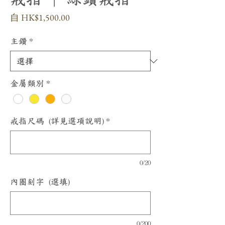
促
自
HK$1,500.00
銷
價
主鑽
*
格
金屬類別
*
戒指尺碼 (詳見選項說明)
*
0/20
內圈刻字 (選填)
0/200