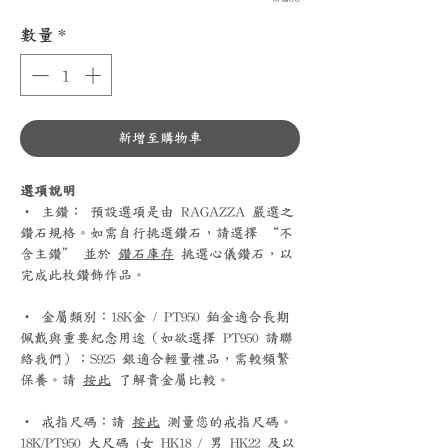
數量
*
新增至購物車
選項說明
‧ 主鑽： 預設選項是由 RAGAZZA 嚴選之
鑽石規格。如需自行挑選鑽石，請選擇 “不
含主鑽” 並於
鑽石庫存
挑選心儀鑽石，以
完成此枚鑽飾作品。
‧ 金屬類別：18K金 / PT950 鉑金適合長期
佩戴與重要紀念用途（如欲選擇 PT950 請聯
絡我們）；S925 銀適合輕量禮品，需較頻繁
保養。請
按此
了解貴金屬比較。
‧ 戒指尺碼：請
按此
測量您的戒指尺碼。
18K/PT950 大尺碼 (女 HK18 / 男 HK22 及以