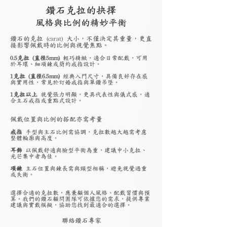
鑽石克拉的抉擇
風格與比例的精妙平衡
鑽石的克拉 (carat) 大小，不僅決定其重量，更直
接影響佩戴時的比例與視覺焦點。
0.5克拉 (直徑5mm)
輕巧精緻，適合日常配戴，可用
於耳環、細項鍊或簡約戒指設計。
1克拉 (直徑6.5mm)
經典入門尺寸，具備良好存在感
與實用性，常見於訂婚戒指與單鑽吊墜。
1克拉以上
視覺張力明顯，更具代表性與儀式感，適
合主石戒指或重點式設計。
佩戴位置與比例的搭配亦需考量
戒指
手型與主石比例需協調，克拉數越大越需考慮
整體輪廓與高度。
耳飾
以佩戴舒適與臉型平衡為重，建議中小克拉、
光芒集中者為佳。
項鍊
主石位置與鍊長需與頸型相稱，避免視覺過重
或失衡。
選擇合適的克拉數，應兼顧個人風格、配戴習慣與預
算。我們的鑽石顧問團隊可依據您的需求，提供專業
建議與實戴模擬，協助您找到最適合的選擇。
聯絡鑽石專家