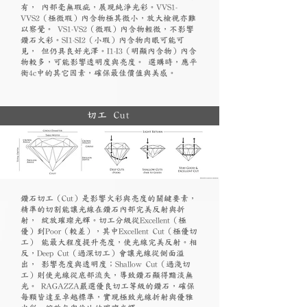
有， 內部毫無瑕疵，展現純淨光彩。VVS1-
VVS2（極微瑕）內含物極其微小，放大檢視亦難
以察覺。 VS1-VS2（微瑕）內含物輕微，不影響
鑽石火彩。SI1-SI2（小瑕）內含物肉眼可能可
見， 但仍具良好光澤。I1-I3（明顯內含物）內含
物較多，可能影響透明度與亮度。 選購時，應平
衡4c中的其它因素，確保最佳價值與美感。
切工 Cut
鑽石切工（Cut）是影響火彩與亮度的關鍵要素，
精準的切割能讓光線在鑽石內部完美反射與折
射， 綻放璀璨光輝。切工分級從Excellent（極
優）到Poor（較差），其中Excellent Cut（極優切
工） 能最大程度提升亮度，使光線完美反射。相
反，Deep Cut（過深切工）會讓光線從側面溢
出， 影響亮度與透明度；Shallow Cut（過淺切
工）則使光線從底部流失，導致鑽石顯得黯淡無
光。 RAGAZZA嚴選優良切工等級的鑽石，確保
每顆皆達至卓越標準，實現極致光線折射與優雅