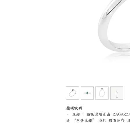
選項說明
‧ 主鑽： 預設選項是由 RAGA
擇 “不含主鑽” 並於
鑽石庫存
挑