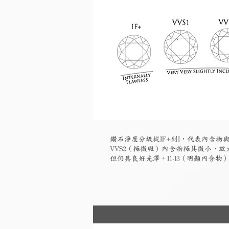
鑽石淨度分級從IF+到I，代表內含物與
VVS2（極微瑕）內含物極其微小，放大
但仍具良好光澤。I1-I3（明顯內含