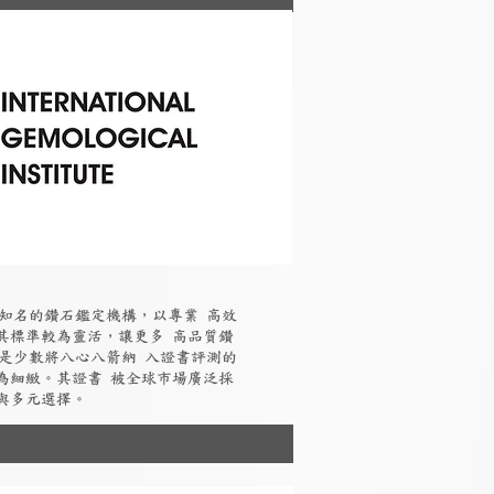
國際知名的鑽石鑑定機構，以專業 高效
其標準較為靈活，讓更多 高品質鑽
I是少數將八心八箭納 入證書評測的
為細緻。其證書 被全球市場廣泛採
與多元選擇。