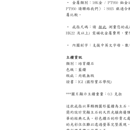
‧ 金屬類別：18K金 / PT95
PT950 請聯絡我們）；S925 
屬比較。
‧ 戒指尺碼：請
按此
測量您的戒指尺碼
HK22 及以上) 需補收金屬費用
‧ 內圈刻字：支援中英文字母、數字
主鑽資訊
類別：培育鑽石
色級：藍鑽
瑕疵：肉眼無瑕
證書：IGI (國際寶石學院)
***圖片顯示主鑽重量：0.3 克拉
這款戒指以單顆橢圓形藍鑽為主石
簡約設計突顯主石的天然光韻與優
華的經典之美。彩色鑽石的珍貴之
的光彩往往難以透過螢幕完整展現