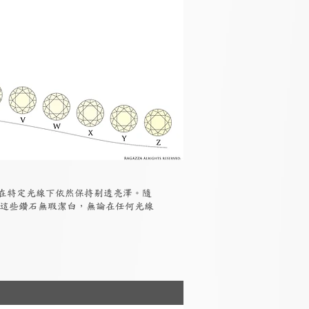
但在特定光線下依然保持剔透亮澤。隨
，這些鑽石無瑕潔白，無論在任何光線