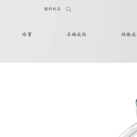
預約到店
珠寶
求婚戒指
結婚戒