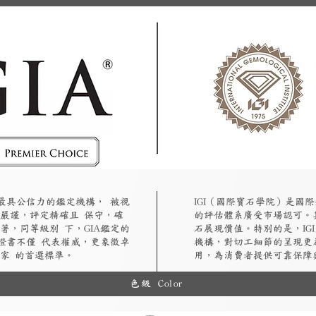
認最具公信力的鑑定機構， 被視
​IGI（國際寶石學院）是
嚴謹，評定精確且 保守，確
的評估體系廣受市場認可。
著，同等級別 下，GIA鑑定的
石展現價值。特別的是，IG
A證書不僅 代表權威，更象徵卓
機構，對切工細節的呈現更
家 的首選標準。
用，為消費者提供可靠保障
色級 Color