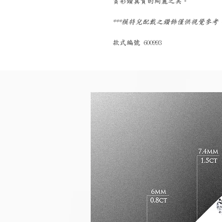
賞彩鑽真實的絢麗之美。
***模特兒配戴之鑽飾僅供視覺參
款式編號 600993