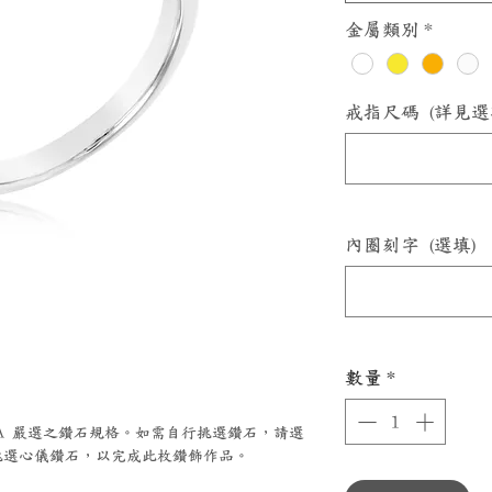
金屬類別
*
戒指尺碼 (詳見選
內圈刻字 (選填)
數量
*
ZZA 嚴選之鑽石規格。如需自行挑選鑽石，請選
選心儀鑽石，以完成此枚鑽飾作品。