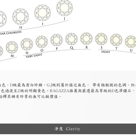
為無色，D級最為潔白珍稀，G-J級則屬於接近無色， 帶有極輕微的色調，
色過渡至Z級的明顯黃色。RAGAZZA推薦與嚴選最高等級的D色澤鑽石
詮釋其稀有珍貴的無可比擬價值。
淨度 Clarity