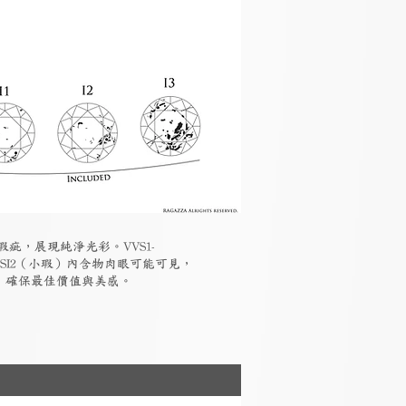
瑕疵，展現純淨光彩。VVS1-
-SI2（小瑕）內含物肉眼可能可見，
素，確保最佳價值與美感。