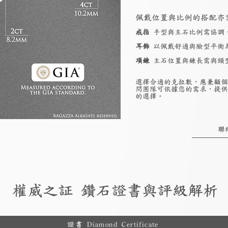
佩戴位置與比例的搭配亦
戒指
手型與主石比例需協調
耳飾
以佩戴舒適與臉型平衡
項鍊
主石位置與鍊長需與頸
選擇合適的克拉數，應兼顧個
問團隊可依據您的需求，提供
的選擇。
聯
權威之証 鑽石證書與評級解析
證書 Diamond Certificate