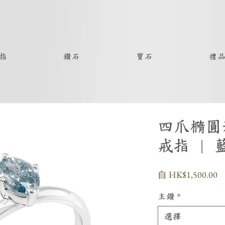
指
鑽石
寶石
禮
四爪橢圓
戒指 | 
自
HK$1,500.00
主鑽
*
選擇