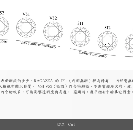
表面瑕疵的多少。RAGAZZA 的 IF+（內部無瑕）極為稀有， 內部毫無
檢視亦難以察覺。 VS1-VS2（微瑕）內含物輕微，不影響鑽石火彩。SI1
物）內含物較多，可能影響透明度與亮度。 選購時，應平衡4c中的其它因
切工 Cut