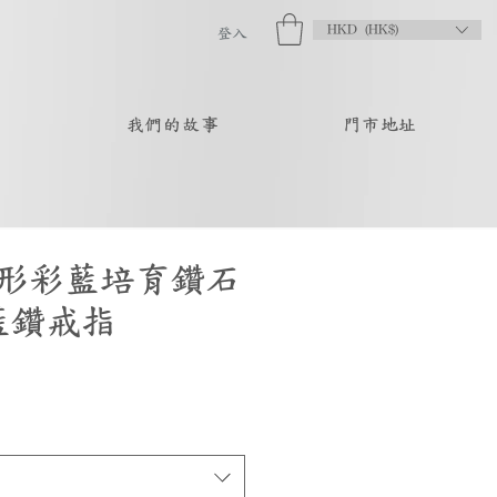
HKD (HK$)
登入
品
我們的故事
門市地址
形彩藍培育鑽石
藍鑽戒指
促
銷
價
格