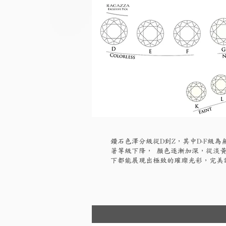
鑽石色澤分級從D到Z，其中D-F級
著等級下降， 顏色逐漸加深，從淡黃
下都能展現出極致的璀璨光彩，完美