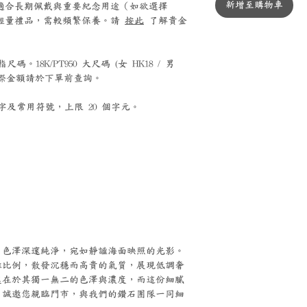
新增至購物車
0 鉑金適合長期佩戴與重要紀念用途（如欲選擇
銀適合輕量禮品，需較頻繁保養。請
按此
了解貴金
。18K/PT950 大尺碼 (女 HK18 / 男
，實際金額請於下單前查詢。
及常用符號，上限 20 個字元。
，色澤深邃純淨，宛如靜謐海面映照的光影。
雅比例，散發沉穩而高貴的氣質，展現低調奢
處在於其獨一無二的色澤與濃度，而這份細膩
。誠邀您親臨門市，與我們的鑽石團隊一同細