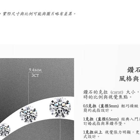
考，實際尺寸與比例可能與圖片略有差異。
鑽
風格與
鑽石的克拉 (carat)
時的比例與視覺焦點。
0.5克拉 (直徑5mm)
輕巧精緻
簡約戒指設計。
1克拉 (直徑6.5mm)
經典入門
訂婚戒指與單鑽吊墜。
1克拉以上
視覺張力明顯，更
式設計。