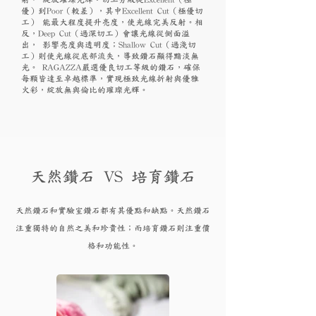
優）到Poor（較差），其中Excellent Cut（極優切
工） 能最大程度提升亮度，使光線完美反射。相
反，Deep Cut（過深切工）會讓光線從側面溢
出， 影響亮度與透明度；Shallow Cut（過淺切
工）則使光線從底部流失，導致鑽石顯得黯淡無
光。 RAGAZZA嚴選優良切工等級的鑽石，確保
每顆皆達至卓越標準，實現極致光線折射與優雅
火彩，綻放無與倫比的璀璨光輝。
天然鑽石 VS 培育鑽石
天然鑽石和實驗
室鑽石都有其優點和
缺點。天然鑽石
注重獨特的自然之美和珍貴性；而培育
鑽
石則注重價
格和功能性。