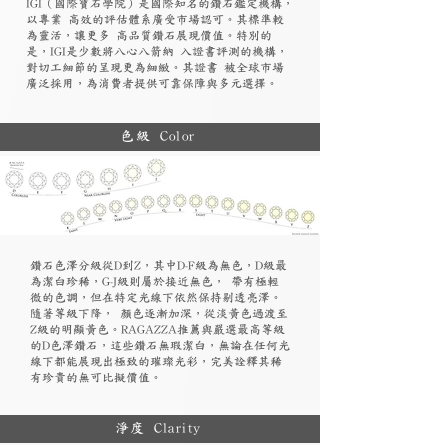
​IGI（國際寶石學院）是國際知名的鑽石鑑定機構，
以專業 高效的評估體系廣受市場認可。其標準較
為靈活，讓更多 高品質鑽石展現價值。特別的
是，IGI是少數將八心八箭納 入證書評測的機構，
對切工細節的呈現更為細緻。其證書 被全球市場
廣泛採用，為消費者提供可靠保障與多元選擇。
色級 Color
鑽石色澤分級從D到Z，其中D-F級為無色，D級最
為潔白珍稀，G-J級則屬於接近無色， 帶有極輕
微的色調，但在特定光線下依然保持剔透亮澤。
隨著等級下降， 顏色逐漸加深，從淡黃色過渡至
Z級的明顯黃色。RAGAZZA推薦與嚴選最高等級
的D色澤鑽石，這些鑽石無瑕潔白，無論在任何光
線下都能展現出極致的璀璨光彩，完美詮釋其稀
有珍貴的無可比擬價值。
淨度 Clarity