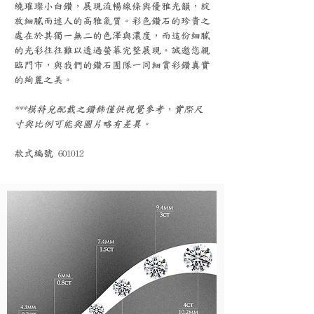
繞璀璨小白鑽，展現流暢線條與優雅光韻，綻
放細膩而迷人的高雅氣質。彩色鑽石的珍貴之
處在於其獨一無二的色澤與濃度，而這份細膩
的光彩往往難以透過螢幕完整展現。誠邀您親
臨門市，與我們的鑽石團隊一同細賞彩鑽真實
的絢麗之美。
***模特兒配戴之鑽飾僅供視覺參考，實際尺
寸與比例可能與圖片略有差異。
款式編號 601012