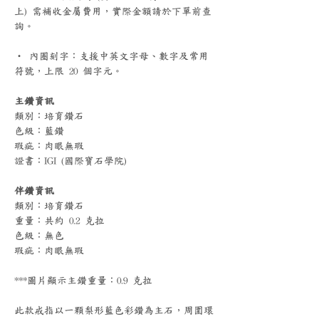
上) 需補收金屬費用，實際金額請於下單前查
詢。
‧ 內圈刻字：支援中英文字母、數字及常用
符號，上限 20 個字元。
主鑽資訊
類別：培育鑽石
色級：藍鑽
瑕疵：肉眼無瑕
證書：IGI (國際寶石學院)
伴鑽資訊
類別：培育鑽石
重量：共約 0.2 克拉
色級：無色
瑕疵：肉眼無瑕
***圖片顯示主鑽重量：0.9 克拉
此款戒指以一顆梨形藍色彩鑽為主石，周圍環