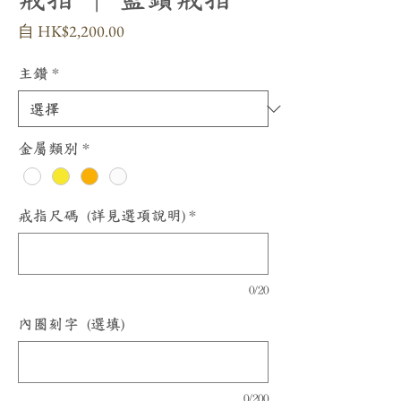
促
自
HK$2,200.00
銷
價
主鑽
*
格
金屬類別
*
戒指尺碼 (詳見選項說明)
*
0/20
內圈刻字 (選填)
0/200