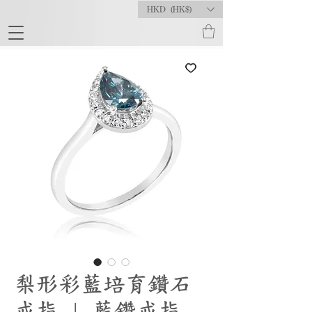
HKD (HK$)
梨形彩藍培育鑽石
戒指 | 藍鑽戒指