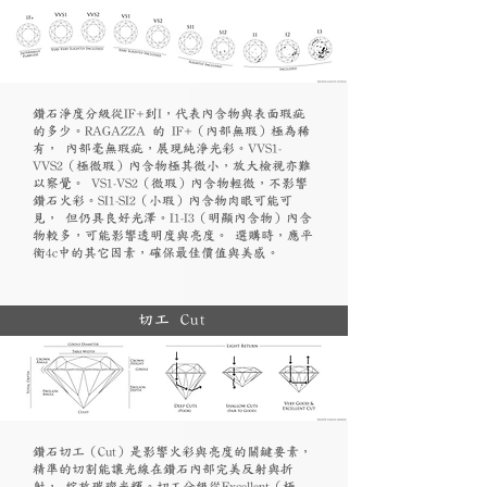
鑽石淨度分級從IF+到I，代表內含物與表面瑕疵
的多少。RAGAZZA 的 IF+（內部無瑕）極為稀
有， 內部毫無瑕疵，展現純淨光彩。VVS1-
VVS2（極微瑕）內含物極其微小，放大檢視亦難
以察覺。 VS1-VS2（微瑕）內含物輕微，不影響
鑽石火彩。SI1-SI2（小瑕）內含物肉眼可能可
見， 但仍具良好光澤。I1-I3（明顯內含物）內含
物較多，可能影響透明度與亮度。 選購時，應平
衡4c中的其它因素，確保最佳價值與美感。
切工 Cut
鑽石切工（Cut）是影響火彩與亮度的關鍵要素，
精準的切割能讓光線在鑽石內部完美反射與折
射， 綻放璀璨光輝。切工分級從Excellent（極