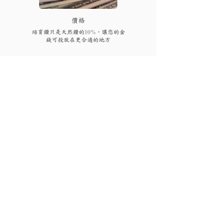
​價格
培育鑽只是天然鑽的10%，讓您的金
錢可投放在更合適的地方
FAQs
付款後多久可以收到貨品或
取貨?
視乎存貨，部分現貨產品可以即日來店
取貨或3個工作天內寄出(物流詳情)，而
我需要為產品支付稅項嗎?
沒有現貨的產品需要3至4星期製作。海
外地區(香港、澳門、台灣和馬來西亞以
香港、澳門、馬來西亞免稅，台灣稅金
外地區)貨運時間一般為10至56天(國際物
為總金額的5%。有關其他國家/地區的稅
有保養或退換服務嗎?
流資訊按此)。如需查詢現貨或加急製作