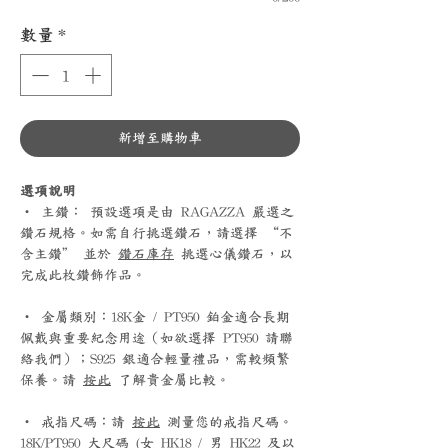
數量
*
新增至購物車
選項說明
‧ 主鑽： 預設選項是由 RAGAZZA 嚴選之
鑽石規格。如需自行挑選鑽石，請選擇 “不
含主鑽” 並於
鑽石庫存
挑選心儀鑽石，以
完成此枚鑽飾作品。
‧ 金屬類別：18K金 / PT950 鉑金適合長期
佩戴與重要紀念用途（如欲選擇 PT950 請聯
絡我們）；S925 銀適合輕量禮品，需較頻繁
保養。請
按此
了解貴金屬比較。
‧ 戒指尺碼：請
按此
測量您的戒指尺碼。
18K/PT950 大尺碼 (女 HK18 / 男 HK22 及以