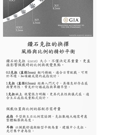
鑽石克拉的抉擇
風格與比例的精妙平衡
鑽石的克拉 (carat) 大小，不僅決定其重量，更直
接影響佩戴時的比例與視覺焦點。
0.5克拉 (直徑5mm)
輕巧精緻，適合日常配戴，可用
於耳環、細項鍊或簡約戒指設計。
1克拉 (直徑6.5mm)
經典入門尺寸，具備良好存在感
與實用性，常見於訂婚戒指與單鑽吊墜。
1克拉以上
視覺張力明顯，更具代表性與儀式感，適
合主石戒指或重點式設計。
佩戴位置與比例的搭配亦需考量
戒指
手型與主石比例需協調，克拉數越大越需考慮
整體輪廓與高度。
耳飾
以佩戴舒適與臉型平衡為重，建議中小克拉、
光芒集中者為佳。