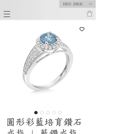
HKD (HK$)
圓形彩藍培育鑽石
戒指 | 藍鑽戒指