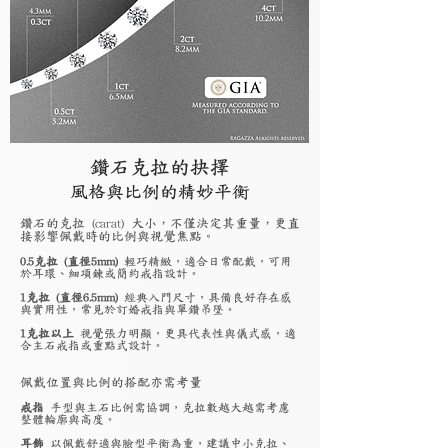
鑽石克拉的抉擇
風格與比例的精妙平衡
鑽石的克拉 (carat) 大小，不僅決定其重量，更直
接影響佩戴時的比例與視覺焦點。
0.5克拉 (直徑5mm)
輕巧精緻，適合日常配戴，可用
於耳環、細項鍊或簡約戒指設計。
1克拉 (直徑6.5mm)
經典入門尺寸，具備良好存在感
與實用性，常見於訂婚戒指與單鑽吊墜。
1克拉以上
視覺張力明顯，更具代表性與儀式感，適
合主石戒指或重點式設計。
佩戴位置與比例的搭配亦需考量
戒指
手型與主石比例需協調，克拉數越大越需考慮
整體輪廓與高度。
耳飾
以佩戴舒適與臉型平衡為重，建議中小克拉、