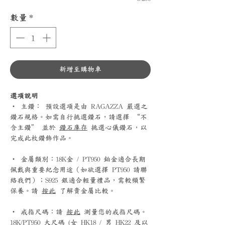
數量
*
新增至購物車
選項說明
‧ 主鑽： 預設選項是由 RAGAZZA 嚴選之
鑽石規格。如需自行挑選鑽石，請選擇 “不
含主鑽” 並於
鑽石庫存
挑選心儀鑽石，以
完成此枚鑽飾作品。
‧ 金屬類別：18K金 / PT950 鉑金適合長期
佩戴與重要紀念用途（如欲選擇 PT950 請聯
絡我們）；S925 銀適合輕量禮品，需較頻繁
保養。請
按此
了解貴金屬比較。
‧ 戒指尺碼：請
按此
測量您的戒指尺碼。
18K/PT950 大尺碼 (女 HK18 / 男 HK22 及以