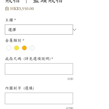
促
自
HK$3,550.00
銷
價
主鑽
*
格
金屬類別
*
戒指尺碼 (詳見選項說明)
*
0/20
內圈刻字 (選填)
0/200