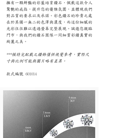
擁有一顆鮮豔的彩藍培育鑽石，佩戴這款令人
驚艷的戒指，提升您的優雅氛圍，並體現我們
對品質的要求以及承諾。彩色鑽石的珍貴之處
在於其獨一無二的色澤與濃度，而這份細膩的
光彩往往難以透過螢幕完整展現。誠邀您親臨
門市，與我們的鑽石團隊一同細賞彩鑽真實的
絢麗之美。
***模特兒配戴之鑽飾僅供視覺參考，實際尺
寸與比例可能與圖片略有差異。
款式編號 601014