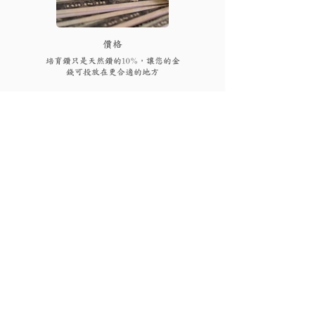
​價格
培育鑽只是天然鑽的10%，讓您的金
錢可投放在更合適的地方
FAQs
付款後多久可以收到貨品或
取貨?
視乎存貨，部分現貨產品可以即日來店
取貨或3個工作天內寄出(物流詳情)，而
我需要為產品支付稅項嗎?
沒有現貨的產品需要3至4星期製作。海
外地區(香港、澳門、台灣和馬來西亞以
香港、澳門、馬來西亞免稅，台灣稅金
外地區)貨運時間一般為10至56天(國際物