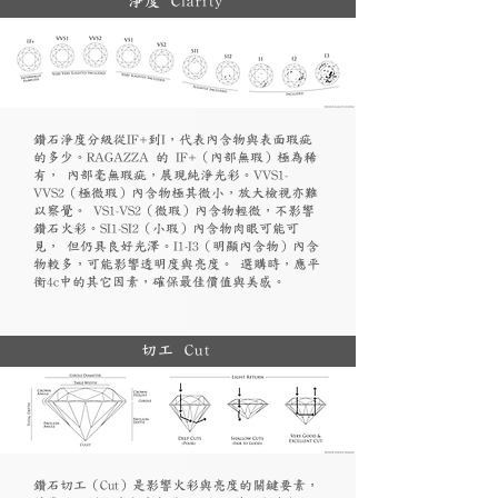
淨度 Clarity
鑽石淨度分級從IF+到I，代表內含物與表面瑕疵
的多少。RAGAZZA 的 IF+（內部無瑕）極為稀
有， 內部毫無瑕疵，展現純淨光彩。VVS1-
VVS2（極微瑕）內含物極其微小，放大檢視亦難
以察覺。 VS1-VS2（微瑕）內含物輕微，不影響
鑽石火彩。SI1-SI2（小瑕）內含物肉眼可能可
見， 但仍具良好光澤。I1-I3（明顯內含物）內含
物較多，可能影響透明度與亮度。 選購時，應平
衡4c中的其它因素，確保最佳價值與美感。
切工 Cut
鑽石切工（Cut）是影響火彩與亮度的關鍵要素，