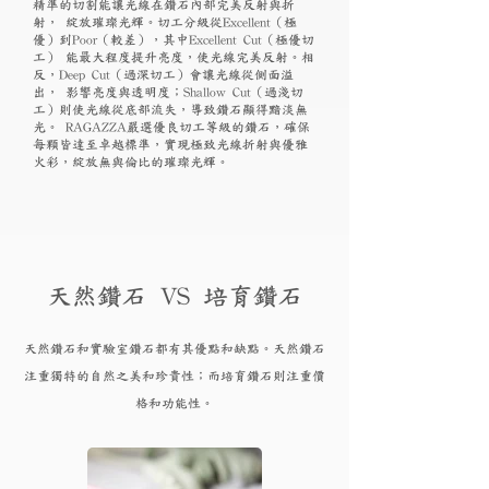
精準的切割能讓光線在鑽石內部完美反射與折
射， 綻放璀璨光輝。切工分級從Excellent（極
優）到Poor（較差），其中Excellent Cut（極優切
工） 能最大程度提升亮度，使光線完美反射。相
反，Deep Cut（過深切工）會讓光線從側面溢
出， 影響亮度與透明度；Shallow Cut（過淺切
工）則使光線從底部流失，導致鑽石顯得黯淡無
光。 RAGAZZA嚴選優良切工等級的鑽石，確保
每顆皆達至卓越標準，實現極致光線折射與優雅
火彩，綻放無與倫比的璀璨光輝。
天然鑽石 VS 培育鑽石
天然鑽石和實驗
室鑽石都有其優點和
缺點。天然鑽石
注重獨特的自然之美和珍貴性；而培育
鑽
石則注重價
格和功能性。