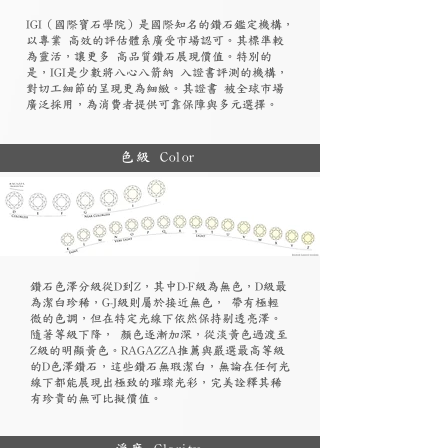
​IGI（國際寶石學院）是國際知名的鑽石鑑定機構，
以專業 高效的評估體系廣受市場認可。其標準較
為靈活，讓更多 高品質鑽石展現價值。特別的
是，IGI是少數將八心八箭納 入證書評測的機構，
對切工細節的呈現更為細緻。其證書 被全球市場
廣泛採用，為消費者提供可靠保障與多元選擇。
色級 Color
鑽石色澤分級從D到Z，其中D-F級為無色，D級最
為潔白珍稀，G-J級則屬於接近無色， 帶有極輕
微的色調，但在特定光線下依然保持剔透亮澤。
隨著等級下降， 顏色逐漸加深，從淡黃色過渡至
Z級的明顯黃色。RAGAZZA推薦與嚴選最高等級
的D色澤鑽石，這些鑽石無瑕潔白，無論在任何光
線下都能展現出極致的璀璨光彩，完美詮釋其稀
有珍貴的無可比擬價值。