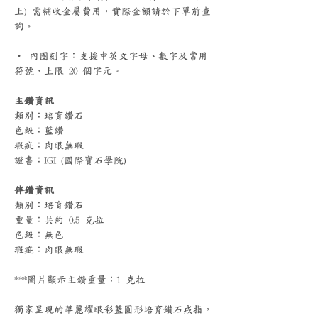
上) 需補收金屬費用，實際金額請於下單前查
詢。
‧ 內圈刻字：支援中英文字母、數字及常用
符號，上限 20 個字元。
主鑽資訊
類別：培育鑽石
色級：藍鑽
瑕疵：肉眼無瑕
證書：IGI (國際寶石學院)
伴鑽資訊
類別：培育鑽石
重量：共約 0.5 克拉
色級：無色
瑕疵：肉眼無瑕
***圖片顯示主鑽重量：1 克拉
獨家呈現的華麗耀眼彩藍圓形培育鑽石戒指，