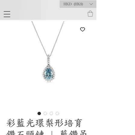
HKD (HK$)
彩藍光環梨形培育
鑽石頸鏈 | 藍鑽吊