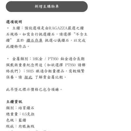
新增至購物車
選項說明
‧ 主鑽：預設選項是由RAGAZZA嚴選之鑽
石規格。如需自行挑選鑽石，請選擇“不含主
鑽” 並於
鑽石存庫
挑選心儀鑽石，以完成
此鑽飾作品。
‧ 金屬類別：18K金 / PT950 鉑金適合長期
佩戴與重要紀念用途（如欲選擇 PT950 請聯
絡我們）；S925 銀適合輕量禮品，需較頻繁
保養。請
按此
了解貴金屬比較。
此吊墜之標示價格已包含項鍊。
主鑽資訊
類別：培育鑽石
總重量：0.5克拉
色級：藍鑽
瑕疵：肉眼無瑕