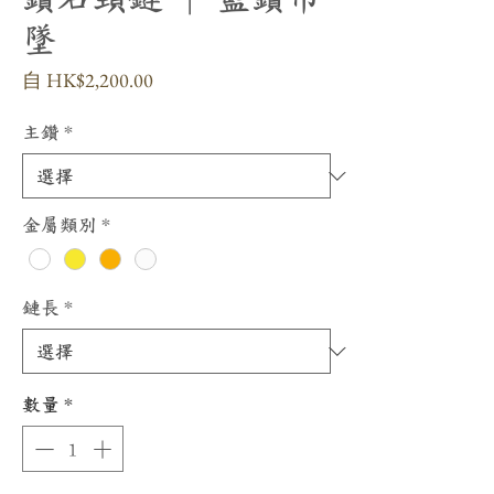
墜
促
自
HK$2,200.00
銷
價
主鑽
*
格
金屬類別
*
鏈長
*
數量
*