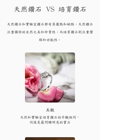
天然鑽石 VS 培育鑽石
天然鑽石和實驗
室鑽石都有其優點和
缺點。天然鑽石
注重獨特的自然之美和珍貴性；而培育
鑽
石則注重價
格和功能性。
​美觀
天然和實驗室培育鑽石的外觀相同，
同樣是最閃爍明亮的寶石