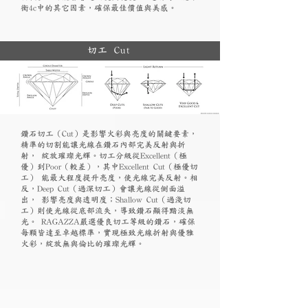
衡4c中的其它因素，確保最佳價值與美感。
切工 Cut
鑽石切工（Cut）是影響火彩與亮度的關鍵要素，
精準的切割能讓光線在鑽石內部完美反射與折
射， 綻放璀璨光輝。切工分級從Excellent（極
優）到Poor（較差），其中Excellent Cut（極優切
工） 能最大程度提升亮度，使光線完美反射。相
反，Deep Cut（過深切工）會讓光線從側面溢
出， 影響亮度與透明度；Shallow Cut（過淺切
工）則使光線從底部流失，導致鑽石顯得黯淡無
光。 RAGAZZA嚴選優良切工等級的鑽石，確保
每顆皆達至卓越標準，實現極致光線折射與優雅
火彩，綻放無與倫比的璀璨光輝。