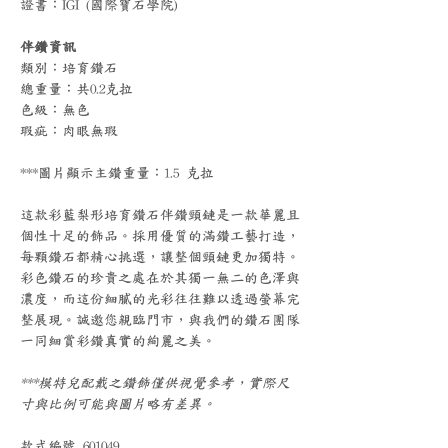
證書：IGI (國際寶石學院)
伴鑽資訊
類別：培育鑽石
總重量：共0.2克拉
色級：無色
瑕疵：肉眼無瑕
***圖片顯示主鑽重量：1.5 克拉
這款彩藍梨形培育鑽石伴鑽頸鏈是一款華麗且
個性十足的飾品。採用優質的滿鑽工藝打造，
每顆鑽石都精心挑選，讓整個頸鏈更加獨特。
彩色鑽石的珍貴之處在於其獨一無二的色澤與
濃度，而這份細膩的光彩往往難以透過螢幕完
整展現。誠邀您親臨門市，與我們的鑽石團隊
一同細賞彩鑽真實的絢麗之美。
***模特兒配戴之鑽飾僅供視覺參考，實際尺
寸與比例可能與圖片略有差異。
款式編號 601049