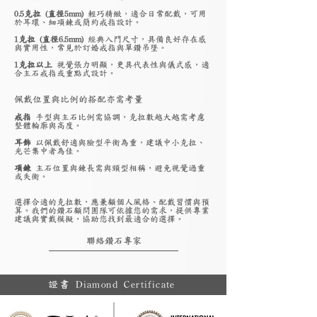
0.5克拉 (直徑5mm)
輕巧精緻，適合日常配戴，可用
於耳環、細項鍊或簡約戒指設計。
1克拉 (直徑6.5mm)
經典入門尺寸，具備良好存在感
與實用性，常見於訂婚戒指與單鑽吊墜。
1克拉以上
視覺張力明顯，更具代表性與儀式感，適
合主石戒指或重點式設計。
佩戴位置與比例的搭配亦需考量
戒指
手型與主石比例需協調，克拉數越大越需考慮
整體輪廓與高度。
耳飾
以佩戴舒適與臉型平衡為重，建議中小克拉、
光芒集中者為佳。
項鍊
主石位置與鍊長需與頸型相稱，避免視覺過重
或失衡。
選擇合適的克拉數，應兼顧個人風格、配戴習慣與預
算。我們的鑽石顧問團隊可依據您的需求，提供專業
建議與實戴模擬，協助您找到最適合的選擇。
聯絡鑽石專家
證書 Diamond Certificate