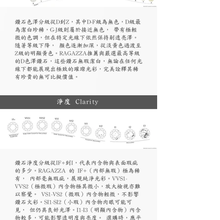
鑽石色澤分級從D到Z，其中D-F級為無色，D級最
為潔白珍稀，G-J級則屬於接近無色， 帶有極輕
微的色調，但在特定光線下依然保持剔透亮澤。
隨著等級下降， 顏色逐漸加深，從淡黃色過渡至
Z級的明顯黃色。RAGAZZA推薦與嚴選最高等級
的D色澤鑽石，這些鑽石無瑕潔白，無論在任何光
線下都能展現出極致的璀璨光彩，完美詮釋其稀
有珍貴的無可比擬價值。
淨度 Clarity
鑽石淨度分級從IF+到I，代表內含物與表面瑕疵
的多少。RAGAZZA 的 IF+（內部無瑕）極為稀
有， 內部毫無瑕疵，展現純淨光彩。VVS1-
VVS2（極微瑕）內含物極其微小，放大檢視亦難
以察覺。 VS1-VS2（微瑕）內含物輕微，不影響
鑽石火彩。SI1-SI2（小瑕）內含物肉眼可能可
見， 但仍具良好光澤。I1-I3（明顯內含物）內含
物較多，可能影響透明度與亮度。 選購時，應平