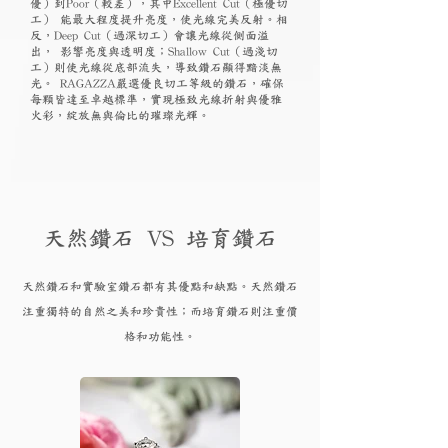
優）到Poor（較差），其中Excellent Cut（極優切
工） 能最大程度提升亮度，使光線完美反射。相
反，Deep Cut（過深切工）會讓光線從側面溢
出， 影響亮度與透明度；Shallow Cut（過淺切
工）則使光線從底部流失，導致鑽石顯得黯淡無
光。 RAGAZZA嚴選優良切工等級的鑽石，確保
每顆皆達至卓越標準，實現極致光線折射與優雅
火彩，綻放無與倫比的璀璨光輝。
天然鑽石 VS 培育鑽石
天然鑽石和實驗
室鑽石都有其優點和
缺點。天然鑽石
注重獨特的自然之美和珍貴性；而培育
鑽
石則注重價
格和功能性。