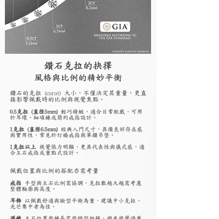
鑽石克拉的抉擇
風格與比例的精妙平衡
鑽石的克拉 (carat) 大小，不僅決定其重量，更直
接影響佩戴時的比例與視覺焦點。
0.5克拉 (直徑5mm)
輕巧精緻，適合日常配戴，可用
於耳環、細項鍊或簡約戒指設計。
1克拉 (直徑6.5mm)
經典入門尺寸，具備良好存在感
與實用性，常見於訂婚戒指與單鑽吊墜。
1克拉以上
視覺張力明顯，更具代表性與儀式感，適
合主石戒指或重點式設計。
佩戴位置與比例的搭配亦需考量
戒指
手型與主石比例需協調，克拉數越大越需考慮
整體輪廓與高度。
耳飾
以佩戴舒適與臉型平衡為重，建議中小克拉、
光芒集中者為佳。
項鍊
主石位置與鍊長需與頸型相稱，避免視覺過重