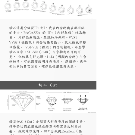
鑽石淨度分級從IF+到I，代表內含物與表面瑕疵
的多少。RAGAZZA 的 IF+（內部無瑕）極為稀
有， 內部毫無瑕疵，展現純淨光彩。VVS1-
VVS2（極微瑕）內含物極其微小，放大檢視亦難
以察覺。 VS1-VS2（微瑕）內含物輕微，不影響
鑽石火彩。SI1-SI2（小瑕）內含物肉眼可能可
見， 但仍具良好光澤。I1-I3（明顯內含物）內含
物較多，可能影響透明度與亮度。 選購時，應平
衡4c中的其它因素，確保最佳價值與美感。
切工 Cut
鑽石切工（Cut）是影響火彩與亮度的關鍵要素，
精準的切割能讓光線在鑽石內部完美反射與折
射， 綻放璀璨光輝。切工分級從Excellent（極