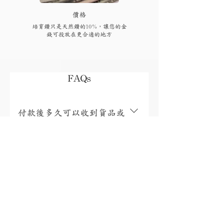
​價格
培育鑽只是天然鑽的10%，讓您的金
錢可投放在更合適的地方
FAQs
付款後多久可以收到貨品或
取貨?
視乎存貨，部分現貨產品可以即日來店
取貨或3個工作天內寄出(物流詳情)，而
我需要為產品支付稅項嗎?
沒有現貨的產品需要3至4星期製作。海
外地區(香港、澳門、台灣和馬來西亞以
香港、澳門、馬來西亞免稅，台灣稅金
外地區)貨運時間一般為10至56天(國際物
為總金額的5%。有關其他國家/地區的稅
有保養或退換服務嗎?
流資訊按此)。如需查詢現貨或加急製作
項，將在包裹送達收件人的國家/地區時