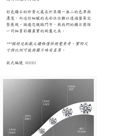
彩色鑽石的珍貴之處在於其獨一無二的色澤與
濃度，而這份細膩的光彩往往難以透過螢幕完
整展現。誠邀您親臨門市，與我們的鑽石團隊
一同細賞彩鑽真實的絢麗之美。
***模特兒配戴之鑽飾僅供視覺參考，實際尺
寸與比例可能與圖片略有差異。
款式編號 601051