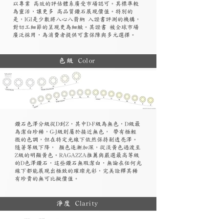
以專業 高效的評估體系廣受市場認可。其標準較
為靈活，讓更多 高品質鑽石展現價值。特別的
是，IGI是少數將八心八箭納 入證書評測的機構，
對切工細節的呈現更為細緻。其證書 被全球市場
廣泛採用，為消費者提供可靠保障與多元選擇。
色級 Color
鑽石色澤分級從D到Z，其中D-F級為無色，D級最
為潔白珍稀，G-J級則屬於接近無色， 帶有極輕
微的色調，但在特定光線下依然保持剔透亮澤。
隨著等級下降， 顏色逐漸加深，從淡黃色過渡至
Z級的明顯黃色。RAGAZZA推薦與嚴選最高等級
的D色澤鑽石，這些鑽石無瑕潔白，無論在任何光
線下都能展現出極致的璀璨光彩，完美詮釋其稀
有珍貴的無可比擬價值。
淨度 Clarity