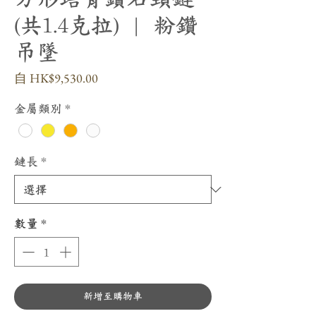
(共1.4克拉) | 粉鑽
吊墜
促
自
HK$9,530.00
銷
價
金屬類別
*
格
鏈長
*
數量
*
新增至購物車