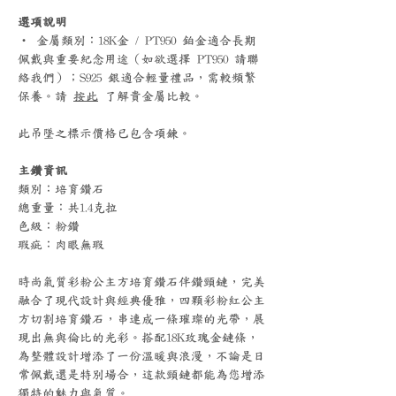
選項說明
‧ 金屬類別：18K金 / PT950 鉑金適合長期
佩戴與重要紀念用途（如欲選擇 PT950 請聯
絡我們）；S925 銀適合輕量禮品，需較頻繁
保養。請
按此
了解貴金屬比較。
此吊墜之標示價格已包含項鍊。
主鑽資訊
類別：培育鑽石
總重量：共1.4克拉
色級：粉鑽
瑕疵：肉眼無瑕
時尚氣質彩粉公主方培育鑽石伴鑽頸鏈，完美
融合了現代設計與經典優雅，四顆彩粉紅公主
方切割培育鑽石，串連成一條璀璨的光帶，展
現出無與倫比的光彩。搭配18K玫瑰金鏈條，
為整體設計增添了一份溫暖與浪漫，不論是日
常佩戴還是特別場合，這款頸鏈都能為您增添
獨特的魅力與氣質。