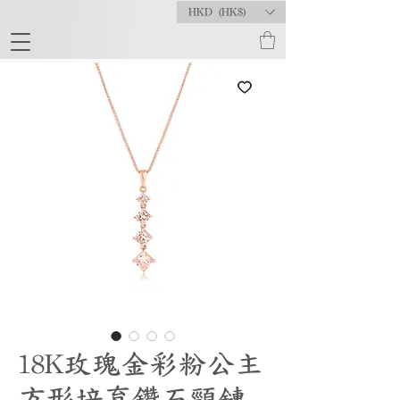
HKD (HK$)
18K玫瑰金彩粉公主
方形培育鑽石頸鏈