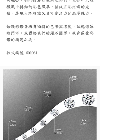
美融合。梨形鑽石以放射狀排列，宛如一只在
微風中轉動的彩色風車，捕捉五彩斑斕的光
影，展現出既典雅又具可愛活力的浪漫魅力。
每顆彩鑽皆擁有獨特的色澤與濃度，誠邀您蒞
臨門市，或聯絡我們的鑽石團隊，親身感受彩
鑽的絢麗之美。
款式編號 601061