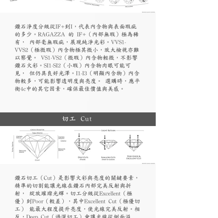
鑽石淨度分級從IF+到I，代表內含物與表面瑕疵
的多少。RAGAZZA 的 IF+（內部無瑕）極為稀
有， 內部毫無瑕疵，展現純淨光彩。VVS1-
VVS2（極微瑕）內含物極其微小，放大檢視亦難
以察覺。 VS1-VS2（微瑕）內含物輕微，不影響
鑽石火彩。SI1-SI2（小瑕）內含物肉眼可能可
見， 但仍具良好光澤。I1-I3（明顯內含物）內含
物較多，可能影響透明度與亮度。 選購時，應平
衡4c中的其它因素，確保最佳價值與美感。
切工 Cut
鑽石切工（Cut）是影響火彩與亮度的關鍵要素，
精準的切割能讓光線在鑽石內部完美反射與折
射， 綻放璀璨光輝。切工分級從Excellent（極
優）到Poor（較差），其中Excellent Cut（極優切
工） 能最大程度提升亮度，使光線完美反射。相
反，Deep Cut（過深切工）會讓光線從側面溢