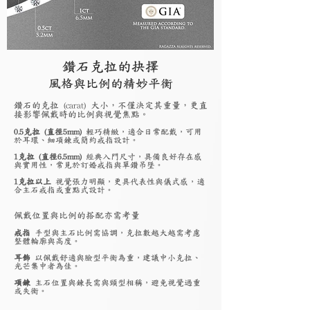
鑽石克拉的抉擇
風格與比例的精妙平衡
鑽石的克拉 (carat) 大小，不僅決定其重量，更直
接影響佩戴時的比例與視覺焦點。
0.5克拉 (直徑5mm)
輕巧精緻，適合日常配戴，可用
於耳環、細項鍊或簡約戒指設計。
1克拉 (直徑6.5mm)
經典入門尺寸，具備良好存在感
與實用性，常見於訂婚戒指與單鑽吊墜。
1克拉以上
視覺張力明顯，更具代表性與儀式感，適
合主石戒指或重點式設計。
佩戴位置與比例的搭配亦需考量
戒指
手型與主石比例需協調，克拉數越大越需考慮
整體輪廓與高度。
耳飾
以佩戴舒適與臉型平衡為重，建議中小克拉、
光芒集中者為佳。
項鍊
主石位置與鍊長需與頸型相稱，避免視覺過重
或失衡。