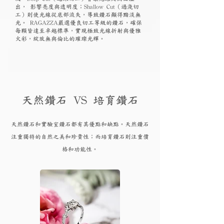
出， 影響亮度與透明度；Shallow Cut（過淺切
工）則使光線從底部流失，導致鑽石顯得黯淡無
光。 RAGAZZA嚴選優良切工等級的鑽石，確保
每顆皆達至卓越標準，實現極致光線折射與優雅
火彩，綻放無與倫比的璀璨光輝。
天然鑽石 VS 培育鑽石
天然鑽石和實驗
室鑽石都有其優點和
缺點。天然鑽石
注重獨特的自然之美和珍貴性；而培育
鑽
石則注重價
格和功能性。