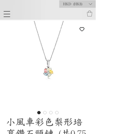
HKD (HK$)
小風車彩色梨形培
育鑽石頸鏈 (共0.75