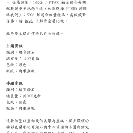
‧ 金屬類別：18K金 / PT950 鉑金適合長期
佩戴與重要紀念用途（如欲選擇 PT950 請聯
絡我們）；S925 銀適合輕量禮品，需較頻繁
保養。請
按此
了解貴金屬比較。
此吊墜之標示價格已包含項鍊。
主鑽資訊
類別：培育鑽石
總重量：共0.7克拉
色級：彩色
瑕疵：肉眼無瑕
伴鑽資訊
類別：培育鑽石
總重量：共0.05克拉
色級：無色
瑕疵：肉眼無瑕
這款吊墜以靈動幾何美學為靈魂，將多顆繽紛
的彩色梨形培育鑽石與中心璀璨的小圓白鑽完