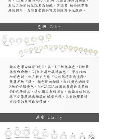
是，IGI是少數將八心八箭納 入證書評測的機構，
對切工細節的呈現更為細緻。其證書 被全球市場
廣泛採用，為消費者提供可靠保障與多元選擇。
色級 Color
鑽石色澤分級從D到Z，其中D-F級為無色，D級最
為潔白珍稀，G-J級則屬於接近無色， 帶有極輕
微的色調，但在特定光線下依然保持剔透亮澤。
隨著等級下降， 顏色逐漸加深，從淡黃色過渡至
Z級的明顯黃色。RAGAZZA推薦與嚴選最高等級
的D色澤鑽石，這些鑽石無瑕潔白，無論在任何光
線下都能展現出極致的璀璨光彩，完美詮釋其稀
有珍貴的無可比擬價值。
淨度 Clarity