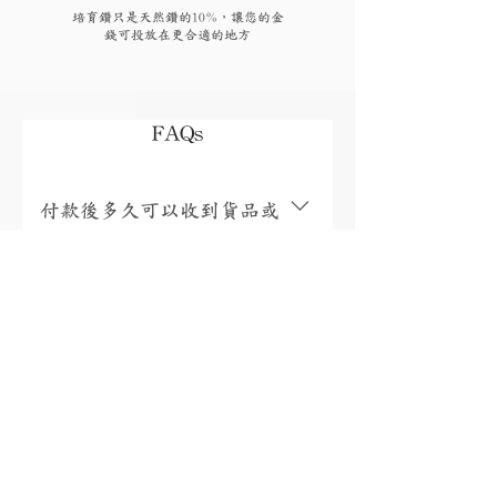
培育鑽只是天然鑽的10%，讓您的金
錢可投放在更合適的地方
FAQs
付款後多久可以收到貨品或
取貨?
視乎存貨，部分現貨產品可以即日來店
取貨或3個工作天內寄出(物流詳情)，而
我需要為產品支付稅項嗎?
沒有現貨的產品需要3至4星期製作。海
外地區(香港、澳門、台灣和馬來西亞以
香港、澳門、馬來西亞免稅，台灣稅金
外地區)貨運時間一般為10至56天(國際物
為總金額的5%。有關其他國家/地區的稅
有保養或退換服務嗎?
流資訊按此)。如需查詢現貨或加急製作
項，將在包裹送達收件人的國家/地區時
請按此聯絡我們。
由當地快遞公司通知您實際金額，並直
購自本店的珠寶均可享有終身保養 (售