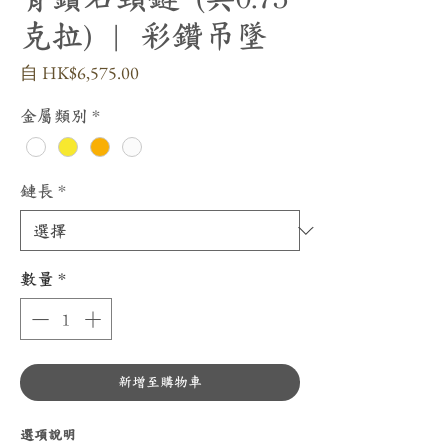
克拉) | 彩鑽吊墜
促
自
HK$6,575.00
銷
價
金屬類別
*
格
鏈長
*
數量
*
新增至購物車
選項說明