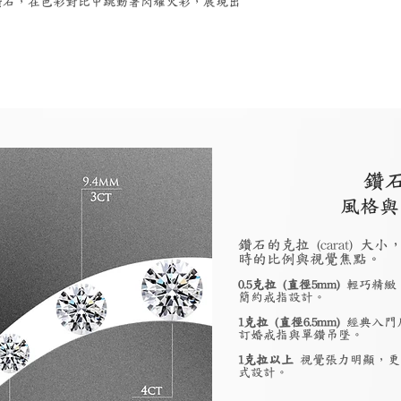
鑽石，在色彩對比中跳動著閃耀火彩，展現出
。
鑽
風格與
鑽石的克拉 (carat)
時的比例與視覺焦點。
0.5克拉 (直徑5mm)
輕巧精緻
簡約戒指設計。
1克拉 (直徑6.5mm)
經典入門
訂婚戒指與單鑽吊墜。
1克拉以上
視覺張力明顯，更
式設計。