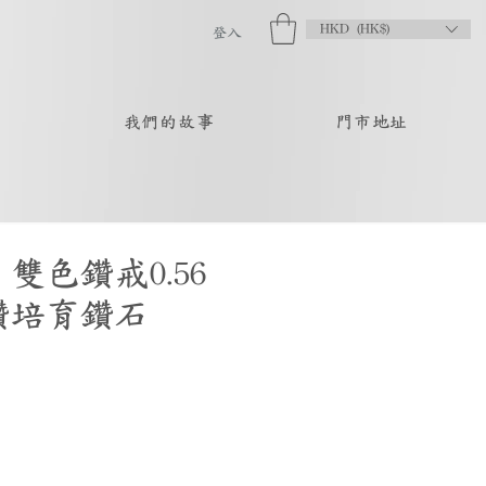
HKD (HK$)
登入
品
我們的故事
門市地址
雙色鑽戒0.56
鑽培育鑽石