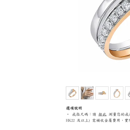
選項說明
‧ 戒指尺碼：請
按此
測量您的戒指尺碼
HK22 及以上) 需補收金屬費用