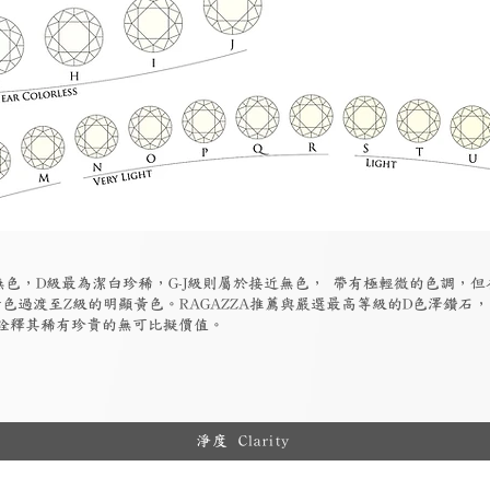
為無色，D級最為潔白珍稀，G-J級則屬於接近無色， 帶有極輕微的色調，
色過渡至Z級的明顯黃色。RAGAZZA推薦與嚴選最高等級的D色澤鑽石
詮釋其稀有珍貴的無可比擬價值。
淨度 Clarity