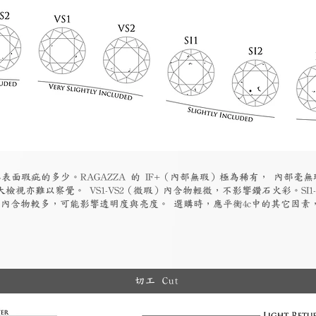
表面瑕疵的多少。RAGAZZA 的 IF+（內部無瑕）極為稀有， 內部毫無
檢視亦難以察覺。 VS1-VS2（微瑕）內含物輕微，不影響鑽石火彩。SI1
物）內含物較多，可能影響透明度與亮度。 選購時，應平衡4c中的其它因
切工 Cut