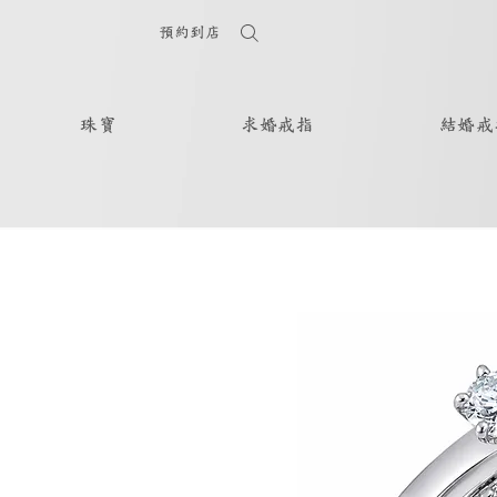
預約到店
珠寶
求婚戒指
結婚戒