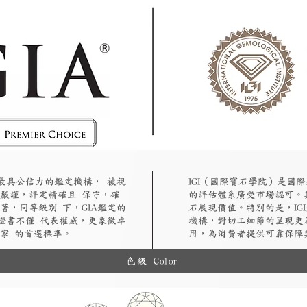
認最具公信力的鑑定機構， 被視
​IGI（國際寶石學院）是
嚴謹，評定精確且 保守，確
的評估體系廣受市場認可。
著，同等級別 下，GIA鑑定的
石展現價值。特別的是，IG
A證書不僅 代表權威，更象徵卓
機構，對切工細節的呈現更
家 的首選標準。
用，為消費者提供可靠保障
色級 Color