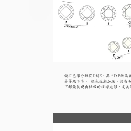
鑽石色澤分級從D到Z，其中D-F級
著等級下降， 顏色逐漸加深，從淡黃
下都能展現出極致的璀璨光彩，完美