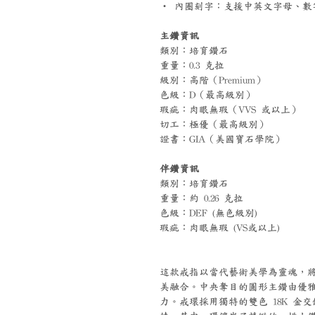
‧ 內圈刻字：支援中英文字母、數字
主鑽資訊
類別：培育鑽石
重量：0.3 克拉
級別：高階（Premium）
色級：D（最高級別）
瑕疵：肉眼無瑕（VVS 或以上）
切工：極優（最高級別）
證書：GIA（美國寶石學院）
伴鑽資訊
類別：培育鑽石
重量：約 0.26 克拉
色級：DEF (無色級別)
瑕疵：肉眼無瑕 (VS或以上)
這款戒指以當代藝術美學為靈魂，
美融合。中央奪目的圓形主鑽由優
力。戒環採用獨特的雙色 18K 