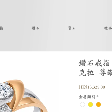
指
鑽石
寶石
禮
鑽石戒指 
克拉 尊
價
HK$13,325.00
格
金屬類別
*