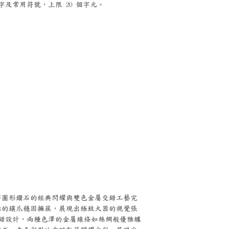
及常用符號，上限 20 個字元。
將圓形鑽石的經典閃耀與雙色金屬交錯工藝完
雅的鑲爪穩固擁簇，展現出極致大器的視覺張
金交錯設計，兩種色澤的金屬線條如絲綢般優雅纏