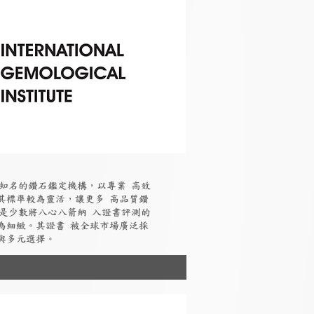
國際知名的鑽石鑑定機構，以專業 高效
其標準較為靈活，讓更多 高品質鑽
I是少數將八心八箭納 入證書評測的
為細緻。其證書 被全球市場廣泛採
與多元選擇。