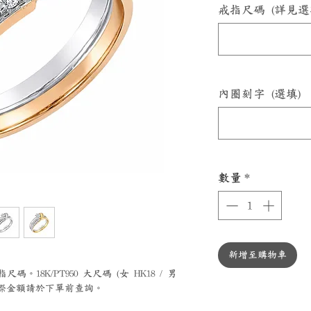
戒指尺碼 (詳見選
內圈刻字 (選填)
數量
*
新增至購物車
。18K/PT950 大尺碼 (女 HK18 / 男
，實際金額請於下單前查詢。