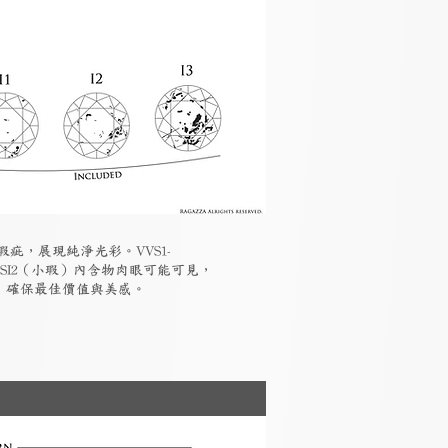
瑕疵，展現純淨光彩。VVS1-
-SI2（小瑕）內含物肉眼可能可見，
素，確保最佳價值與美感。