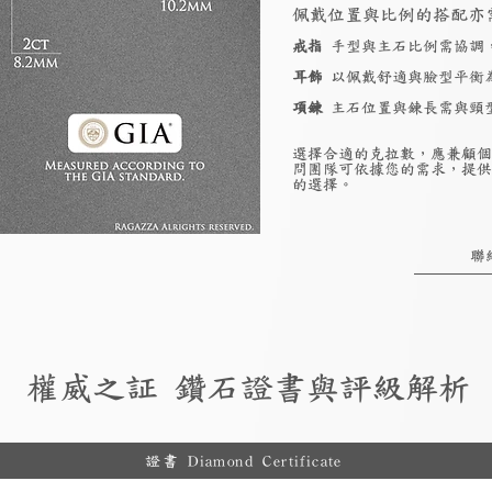
佩戴位置與比例的搭配亦
戒指
手型與主石比例需協調
耳飾
以佩戴舒適與臉型平衡
項鍊
主石位置與鍊長需與頸
選擇合適的克拉數，應兼顧個
問團隊可依據您的需求，提供
的選擇。
聯
權威之証 鑽石證書與評級解析
證書 Diamond Certificate