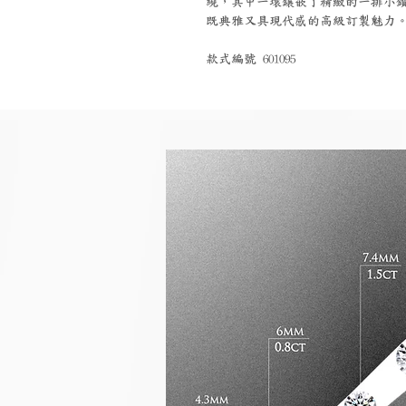
繞，其中一環鑲嵌了精緻的一排小
既典雅又具現代感的高級訂製魅力
款式編號 601095