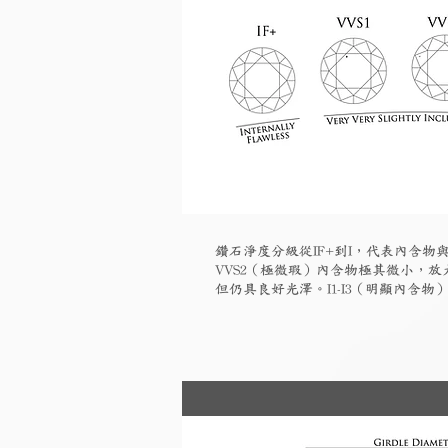
鑽石淨度分級從IF+到I，代表內含物與
VVS2（極微瑕）內含物極其微小，放大
但仍具良好光澤。I1-I3（明顯內含