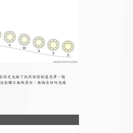
但在特定光線下依然保持剔透亮澤。隨
，這些鑽石無瑕潔白，無論在任何光線