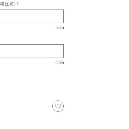
項說明)
*
0/20
0/200