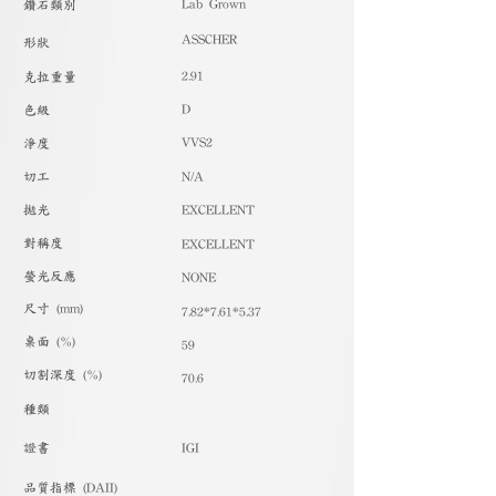
Lab Grown
​鑽石類別
ASSCHER
形狀
2.91
克拉重量
D
色級
VVS2
淨度
切工
N/A
拋光
EXCELLENT
對稱度
EXCELLENT
螢光反應
NONE
尺寸 (mm)
7.82*7.61*5.37
桌面 (%)
59
切割深度 (%)
70.6
種類
​證書
IGI
品質指標 (DAII)