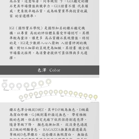
高品質。這意味著，同等級別 下，GIA鑑定的鑽
石更具市場價值與競爭力。GIA證書不僅 代表權
威，更象徵卓越品質，成為珠寶業界與投資收藏
家 的首選標準。
IGI（國際寶石學院）是國際知名的鑽石鑑定機
構，以專業 高效的評估體系廣受市場認可。其標
準較為靈活，讓更多 高品質鑽石展現價值。特別
的是，IGI是少數將八心八箭納 入證書評測的機
構，對切工細節的呈現更為細緻。其證書 被全球
市場廣泛採用，為消費者提供可靠保障與多元選
擇。
色澤 Color
鑽石色澤分級從D到Z，其中D-F級為無色，D級最
為潔白珍稀，G-J級則屬於接近無色， 帶有極輕
微的色調，但在特定光線下依然保持剔透亮澤。
隨著等級下降， 顏色逐漸加深， 從淡黃色過渡
至Z級的明顯黃色。 RAGAZZA推薦與嚴選最高
等級的D色澤鑽石，這些鑽石無瑕潔白， 無論在