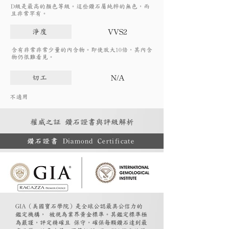
D級是最高的顏色等級。這些鑽石屬純粹的無色，而
且非常罕有。
VVS2
淨度
含有非常非常少量的內含物。即使放大10倍，其內含
物仍很難看見。
N/A
切工
不適用
權威之証 鑽石證書與評級解析
鑽石證書 Diamond Certificate
GIA（美國寶石學院）是全球公認最具公信力的
鑑定機構， 被視為業界黃金標準。其鑑定標準極
為嚴謹，評定精確且 保守，確保每顆鑽石達到最