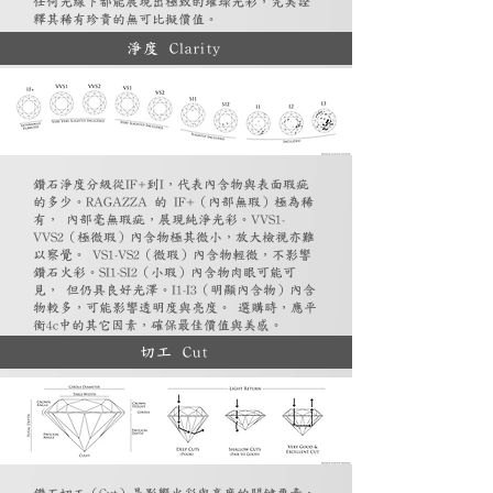
任何光線下都能展現出極致的璀璨光彩，完美詮
釋其稀有珍貴的無可比擬價值。
淨度 Clarity
鑽石淨度分級從IF+到I，代表內含物與表面瑕疵
的多少。RAGAZZA 的 IF+（內部無瑕）極為稀
有， 內部毫無瑕疵，展現純淨光彩。VVS1-
VVS2（極微瑕）內含物極其微小，放大檢視亦難
以察覺。 VS1-VS2（微瑕）內含物輕微，不影響
鑽石火彩。SI1-SI2（小瑕）內含物肉眼可能可
見， 但仍具良好光澤。I1-I3（明顯內含物）內含
物較多，可能影響透明度與亮度。 選購時，應平
衡4c中的其它因素，確保最佳價值與美感。
切工 Cut