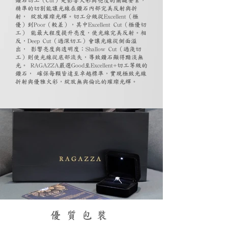
鑽石切工（Cut）是影響火彩與亮度的關鍵要素，
精準的切割能讓光線在鑽石內部完美反射與折
射， 綻放璀璨光輝。切工分級從Excellent（極
優）到Poor（較差），其中Excellent Cut（極優切
工） 能最大程度提升亮度，使光線完美反射。相
反，Deep Cut（過深切工）會讓光線從側面溢
出， 影響亮度與透明度；Shallow Cut（過淺切
工）則使光線從底部流失，導致鑽石顯得黯淡無
光。 RAGAZZA嚴選Good至Excellent+切工等級的
鑽石， 確保每顆皆達至卓越標準，實現極致光線
折射與優雅火彩，綻放無與倫比的璀璨光輝。
優質包裝