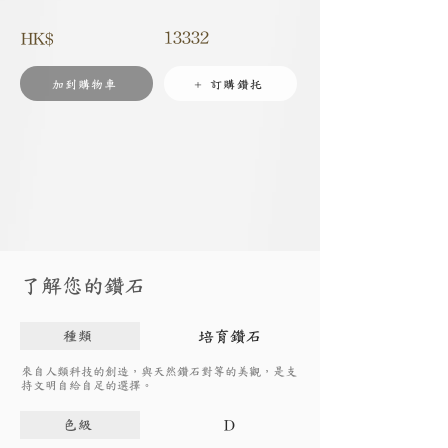
13332
HK$
加到購物車
+ 訂購鑽托
了解您的鑽石
培育鑽石
種類
來自人類科技的創造，與天然鑽石對等的美觀，是支
持文明自給自足的選擇。
D
色級