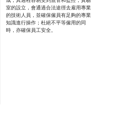
成，其過程容易受到規管和監控；實驗
室的設立，會通過合法途徑去雇用專業
的技術人員，並確保僱員有足夠的專業
知識進行操作；杜絕不平等僱用的同
時，亦確保員工安全。
培育寶石
合成寶石
培育紅寶石
培育藍寶石
培育祖母綠
寶石