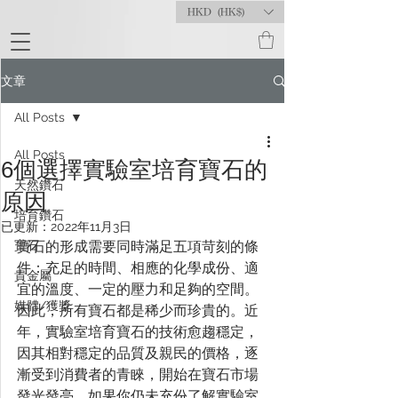
HKD (HK$)
文章
All Posts
All Posts
6個選擇實驗室培育寶石的
天然鑽石
原因
培育鑽石
已更新：
2022年11月3日
寶石
寶石的形成需要同時滿足五項苛刻的條
件：充足的時間、相應的化學成份、適
貴金屬
宜的溫度、一定的壓力和足夠的空間。
媒體/獲獎
因此，所有寶石都是稀少而珍貴的。近
年，實驗室培育寶石的技術愈趨穩定，
因其相對穩定的品質及親民的價格，逐
漸受到消費者的青睞，開始在寶石市場
發光發亮。如果你仍未充份了解實驗室