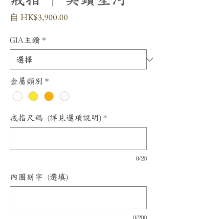
促
自
HK$3,900.00
銷
價
GIA主鑽
*
格
金屬類別
*
戒指尺碼 (詳見選項說明)
*
0/20
內圈刻字 (選填)
0/200