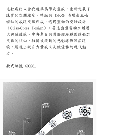
這款戒指以當代建築美學為靈感，重新定義了
珠寶的空間維度。精緻的 18K金 戒環由三條
纖細的戒環交織而成，透過靈動的交錯設計
（Criss-Cross Design），營造出豐富的立體層
次與通透感。中央奪目的圓形鑽石穩固鑲嵌於
交匯的核心，彷彿被流動的光影線條溫柔環
繞，展現出既有力量感又洗鍊優雅的現代魅
力。
款式編號 600281