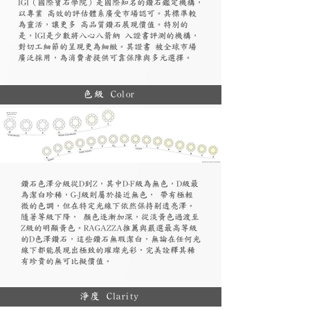
​IGI（國際寶石學院）是國際知名的鑽石鑑定機構，
以專業 高效的評估體系廣受市場認可。其標準較
為靈活，讓更多 高品質鑽石展現價值。特別的
是，IGI是少數將八心八箭納 入證書評測的機構，
對切工細節的呈現更為細緻。其證書 被全球市場
廣泛採用，為消費者提供可靠保障與多元選擇。
色級 Color
鑽石色澤分級從D到Z，其中D-F級為無色，D級最
為潔白珍稀，G-J級則屬於接近無色， 帶有極輕
微的色調，但在特定光線下依然保持剔透亮澤。
隨著等級下降， 顏色逐漸加深，從淡黃色過渡至
Z級的明顯黃色。RAGAZZA推薦與嚴選最高等級
的D色澤鑽石，這些鑽石無瑕潔白，無論在任何光
線下都能展現出極致的璀璨光彩，完美詮釋其稀
有珍貴的無可比擬價值。
淨度 Clarity