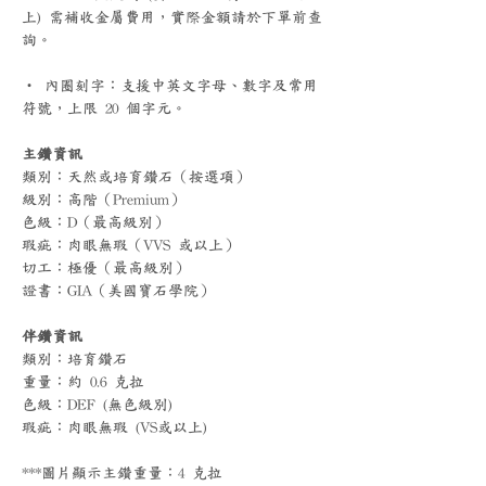
上) 需補收金屬費用，實際金額請於下單前查
詢。
‧ 內圈刻字：支援中英文字母、數字及常用
符號，上限 20 個字元。
主鑽資訊
類別：天然或培育鑽石（按選項）
級別：高階（Premium）
色級：D（最高級別）
瑕疵：肉眼無瑕（VVS 或以上）
切工：極優（最高級別）
證書：GIA（美國寶石學院）
伴鑽資訊
類別：培育鑽石
重量：約 0.6 克拉
色級：DEF (無色級別)
瑕疵：肉眼無瑕 (VS或以上)
***圖片顯示主鑽重量：4 克拉