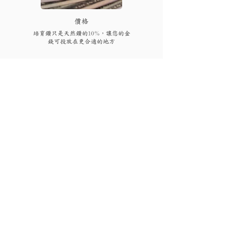
​價格
培育鑽只是天然鑽的10%，讓您的金
錢可投放在更合適的地方
FAQs
付款後多久可以收到貨品或
取貨?
視乎存貨，部分現貨產品可以即日來店
取貨或3個工作天內寄出(物流詳情)，而
我需要為產品支付稅項嗎?
沒有現貨的產品需要3至4星期製作。海
外地區(香港、澳門、台灣和馬來西亞以
香港、澳門、馬來西亞免稅，台灣稅金
外地區)貨運時間一般為10至56天(國際物
為總金額的5%。有關其他國家/地區的稅
有保養或退換服務嗎?
流資訊按此)。如需查詢現貨或加急製作