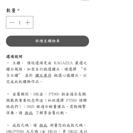
數量
*
新增至購物車
選項說明
‧ 主鑽： 預設選項是由 RAGAZZA 嚴選之
鑽石規格。如需自行挑選鑽石，請選擇 “不
含主鑽” 並於
鑽石庫存
挑選心儀鑽石，以
完成此枚鑽飾作品。
‧ 金屬類別：18K金 / PT950 鉑金適合長期
佩戴與重要紀念用途（如欲選擇 PT950 請聯
絡我們）；S925 銀適合輕量禮品，需較頻繁
保養。請
按此
了解貴金屬比較。
‧ 戒指尺碼：請
按此
測量您的戒指尺碼。
18K/PT950 大尺碼 (女 HK18 / 男 HK22 及以