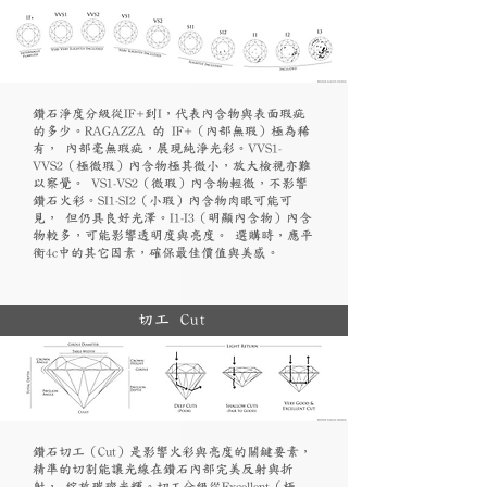
鑽石淨度分級從IF+到I，代表內含物與表面瑕疵
的多少。RAGAZZA 的 IF+（內部無瑕）極為稀
有， 內部毫無瑕疵，展現純淨光彩。VVS1-
VVS2（極微瑕）內含物極其微小，放大檢視亦難
以察覺。 VS1-VS2（微瑕）內含物輕微，不影響
鑽石火彩。SI1-SI2（小瑕）內含物肉眼可能可
見， 但仍具良好光澤。I1-I3（明顯內含物）內含
物較多，可能影響透明度與亮度。 選購時，應平
衡4c中的其它因素，確保最佳價值與美感。
切工 Cut
鑽石切工（Cut）是影響火彩與亮度的關鍵要素，
精準的切割能讓光線在鑽石內部完美反射與折
射， 綻放璀璨光輝。切工分級從Excellent（極