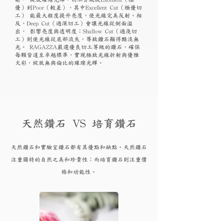
優）到Poor（較差），其中Excellent Cut（極優切
工） 能最大程度提升亮度，使光線完美反射。相
反，Deep Cut（過深切工）會讓光線從側面溢
出， 影響亮度與透明度；Shallow Cut（過淺切
工）則使光線從底部流失，導致鑽石顯得黯淡無
光。 RAGAZZA嚴選優良切工等級的鑽石，確保
每顆皆達至卓越標準，實現極致光線折射與優雅
火彩，綻放無與倫比的璀璨光輝。
天然鑽石 VS 培育鑽石
天然鑽石和實驗
室鑽石都有其優點和
缺點。天然鑽石
注重獨特的自然之美和珍貴性；而培育
鑽
石則注重價
格和功能性。