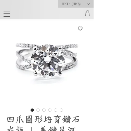
HKD (HK$)
四爪圓形培育鑽石
戒指 | 美鑽星河