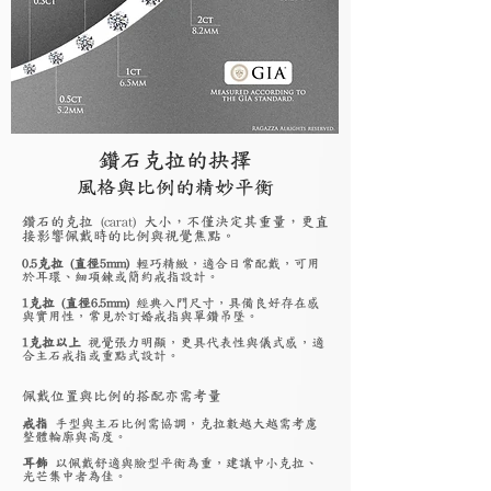
鑽石克拉的抉擇
風格與比例的精妙平衡
鑽石的克拉 (carat) 大小，不僅決定其重量，更直
接影響佩戴時的比例與視覺焦點。
0.5克拉 (直徑5mm)
輕巧精緻，適合日常配戴，可用
於耳環、細項鍊或簡約戒指設計。
1克拉 (直徑6.5mm)
經典入門尺寸，具備良好存在感
與實用性，常見於訂婚戒指與單鑽吊墜。
1克拉以上
視覺張力明顯，更具代表性與儀式感，適
合主石戒指或重點式設計。
佩戴位置與比例的搭配亦需考量
戒指
手型與主石比例需協調，克拉數越大越需考慮
整體輪廓與高度。
耳飾
以佩戴舒適與臉型平衡為重，建議中小克拉、
光芒集中者為佳。