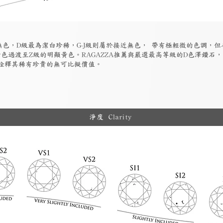
為無色，D級最為潔白珍稀，G-J級則屬於接近無色， 帶有極輕微的色調，
色過渡至Z級的明顯黃色。RAGAZZA推薦與嚴選最高等級的D色澤鑽石
詮釋其稀有珍貴的無可比擬價值。
淨度 Clarity