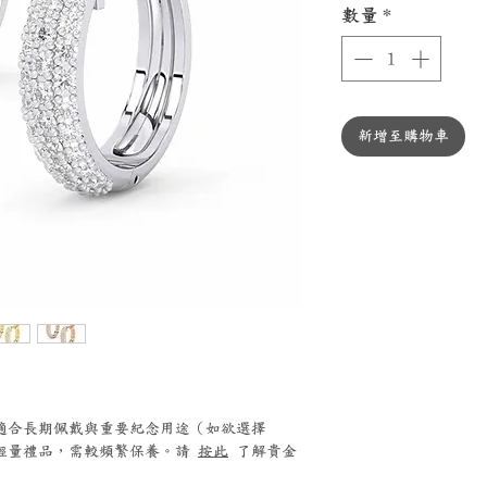
數量
*
新增至購物車
0 鉑金適合長期佩戴與重要紀念用途（如欲選擇
銀適合輕量禮品，需較頻繁保養。請
按此
了解貴金