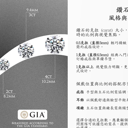
鑽
風格與
鑽石的克拉 (carat)
時的比例與視覺焦點。
0.5克拉 (直徑5mm)
輕巧精緻
簡約戒指設計。
1克拉 (直徑6.5mm)
經典入門
訂婚戒指與單鑽吊墜。
1克拉以上
視覺張力明顯，更
式設計。
佩戴位置與比例的搭配亦
戒指
手型與主石比例需協調
耳飾
以佩戴舒適與臉型平衡
項鍊
主石位置與鍊長需與頸
選擇合適的克拉數，應兼顧個
問團隊可依據您的需求，提供