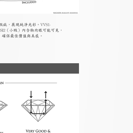
瑕疵，展現純淨光彩。VVS1-
-SI2（小瑕）內含物肉眼可能可見，
素，確保最佳價值與美感。