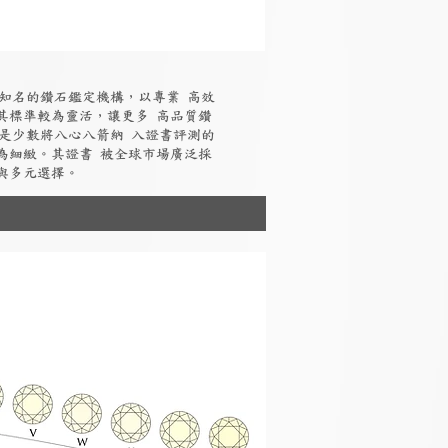
國際知名的鑽石鑑定機構，以專業 高效
其標準較為靈活，讓更多 高品質鑽
I是少數將八心八箭納 入證書評測的
為細緻。其證書 被全球市場廣泛採
與多元選擇。