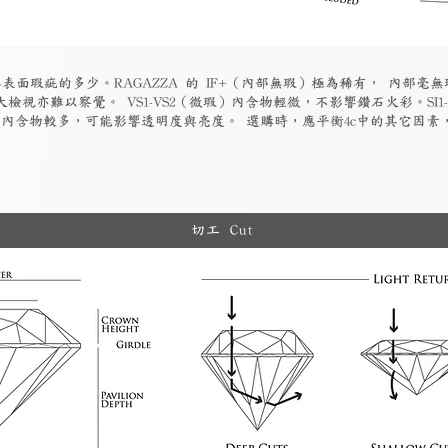
表面瑕疵的多少。RAGAZZA 的 IF+（內部無瑕）極為稀有， 內部毫無
檢視亦難以察覺。 VS1-VS2（微瑕）內含物輕微，不影響鑽石火彩。SI1
物）內含物較多，可能影響透明度與亮度。 選購時，應平衡4c中的其它因
切工 Cut