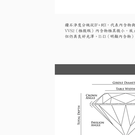
鑽石淨度分級從IF+到I，代表內含物與
VVS2（極微瑕）內含物極其微小，放大
但仍具良好光澤。I1-I3（明顯內含