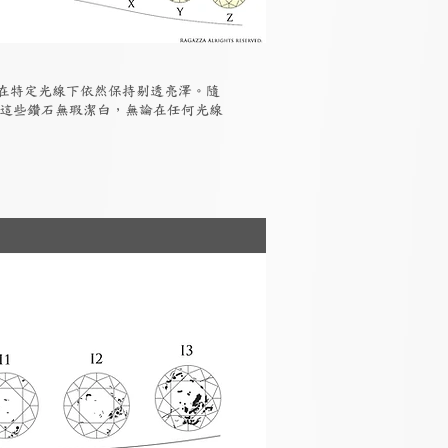
但在特定光線下依然保持剔透亮澤。隨
，這些鑽石無瑕潔白，無論在任何光線