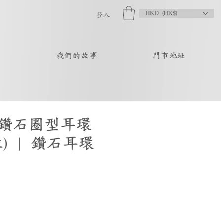
HKD (HK$)
登入
品
我們的故事
門市地址
鑽石圈型耳環
拉) | 鑽石耳環
促
銷
價
格