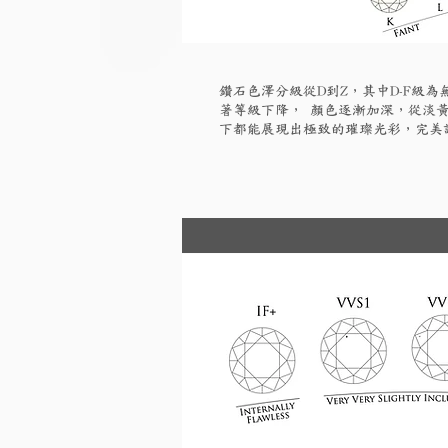
鑽石色澤分級從D到Z，其中D-F級
著等級下降， 顏色逐漸加深，從淡黃
下都能展現出極致的璀璨光彩，完美