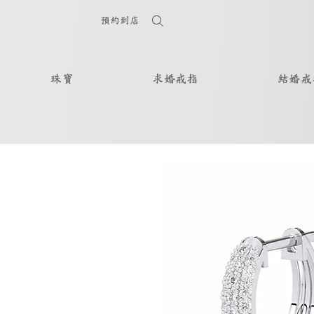
預約到店
珠寶
求婚戒指
結婚戒