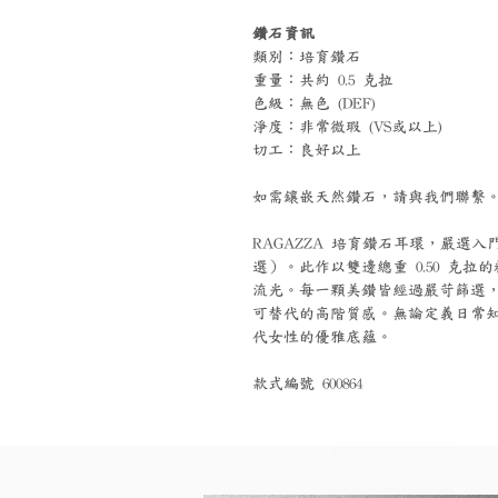
鑽石資訊
類別：培育鑽石
重量：共約 0.5 克拉
色級：無色 (DEF)
淨度：非常微瑕 (VS或以上)
切工：良好以上
如需鑲嵌天然鑽石，請與我們聯繫
RAGAZZA 培育鑽石耳環，嚴選入門
選）。此作以雙邊總重 0.50 克
流光。每一顆美鑽皆經過嚴苛篩選
可替代的高階質感。無論定義日常
代女性的優雅底蘊。
款式編號 600864