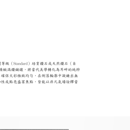
。
等級（Standard）培育鑽石或天然鑽石（自
拉的精緻滿鑽鋪鑲，將當代美學轉化為耳畔的純粹
，確保火彩極致均勻，在俐落輪廓中凝鍊出無
知性或點亮盛宴焦點，皆能以非凡氣場詮釋當