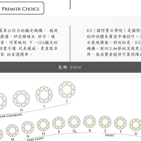
認最具公信力的鑑定機構， 被視
​IGI（國際寶石學院）是
嚴謹，評定精確且 保守，確
的評估體系廣受市場認可。
著，同等級別 下，GIA鑑定的
石展現價值。特別的是，IG
A證書不僅 代表權威，更象徵卓
機構，對切工細節的呈現更
家 的首選標準。
用，為消費者提供可靠保障
色級 Color