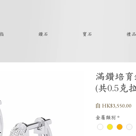
指
鑽石
寶石
禮
滿鑽培育
(共0.5克
自
HK$3,550.00
金屬類別
*