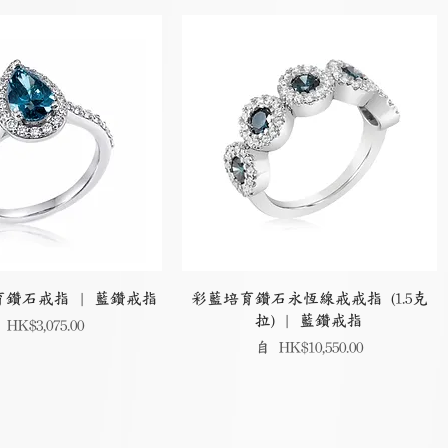
鑽石戒指 | 藍鑽戒指
彩藍培育鑽石永恆線戒戒指 (1.5克
拉) | 藍鑽戒指
銷價格
自
HK$3,075.00
促銷價格
自
HK$10,550.00