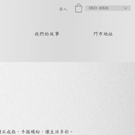
HKD (HK$)
登入
品
我們的故事
門市地址
彩色鑽石戒指，手握繽紛，讓生活多彩。