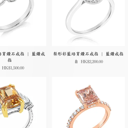
育鑽石戒指 | 藍鑽戒
梨形彩藍培育鑽石戒指 | 藍鑽戒指
指
促銷價格
自
HK$2,200.00
銷價格
自
HK$1,500.00