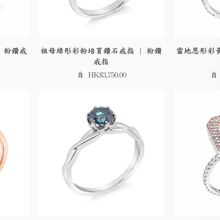
 粉鑽戒
祖母綠形彩粉培育鑽石戒指 | 粉鑽
雷地恩形彩黃
戒指
促銷價格
促
自
HK$3,750.00