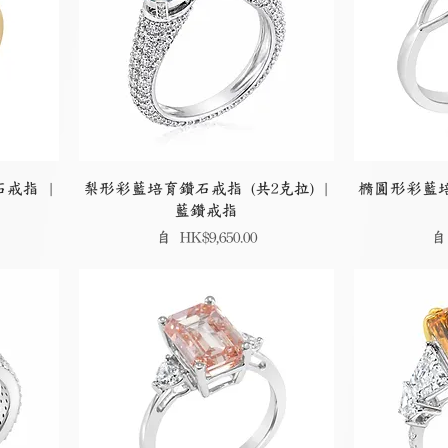
戒指 |
梨形彩藍培育鑽石戒指 (共2克拉) |
橢圓形彩藍培
藍鑽戒指
促銷價格
促
自
HK$9,650.00