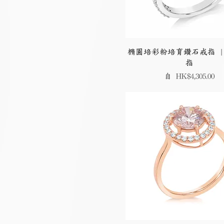
橢圓培彩粉培育鑽石戒指 |
指
促銷價格
自
HK$4,305.00