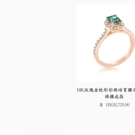
18K玫瑰金枕形彩綠培育鑽石
綠鑽戒指
促銷價格
自
HK$2,725.00