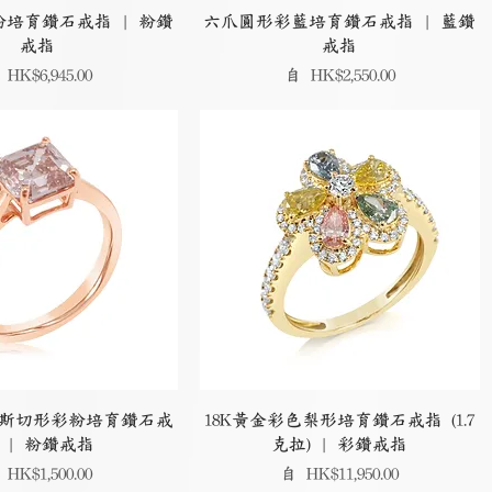
培育鑽石戒指 | 粉鑽
六爪圓形彩藍培育鑽石戒指 | 藍鑽
戒指
戒指
銷價格
促銷價格
自
HK$6,945.00
自
HK$2,550.00
阿斯切形彩粉培育鑽石戒
18K黃金彩色梨形培育鑽石戒指 (1.7
 | 粉鑽戒指
克拉) | 彩鑽戒指
銷價格
促銷價格
自
HK$1,500.00
自
HK$11,950.00