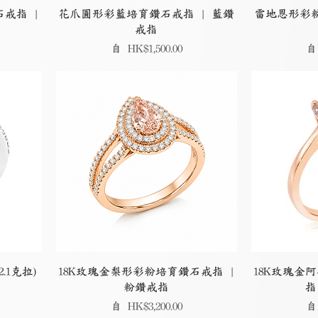
戒指 |
花爪圓形彩藍培育鑽石戒指 | 藍鑽
雷地恩形彩粉
戒指
促銷價格
促
自
HK$1,500.00
.1克拉)
18K玫瑰金梨形彩粉培育鑽石戒指 |
18K玫瑰金
粉鑽戒指
指
促銷價格
促
自
HK$3,200.00