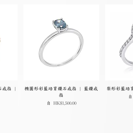
戒指 |
橢圓形彩藍培育鑽石戒指 | 藍鑽戒
梨形彩藍培育
指
促
促銷價格
自
HK$1,500.00