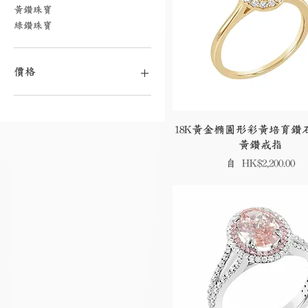
黃鑽珠寶
綠鑽珠寶
價格
HK$1,500
HK$33,760
18K黃金橢圓形彩黃培育鑽石
黃鑽戒指
促銷價格
自
HK$2,200.00