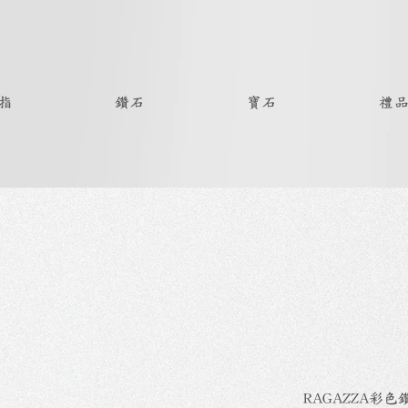
指
鑽石
寶石
禮
RAGAZZA