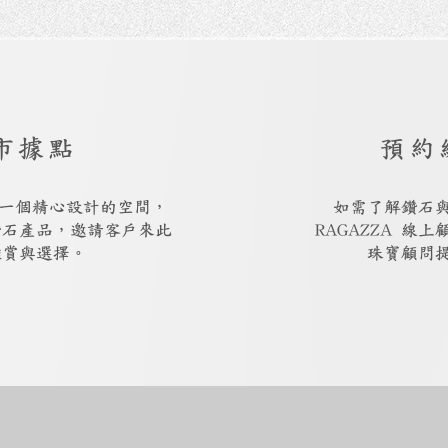
市據點
預約
廳是一個精心設計的空間，
如需了解鑽石
鑽石產品，邀請客戶來此
RAGAZZA 線
鑑賞與選擇。
珠寶顧問