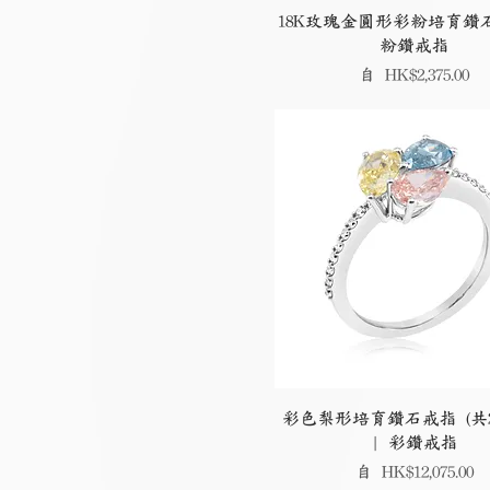
18K玫瑰金圓形彩粉培育鑽石
粉鑽戒指
促銷價格
自
HK$2,375.00
彩色梨形培育鑽石戒指 (共2
| 彩鑽戒指
促銷價格
自
HK$12,075.00